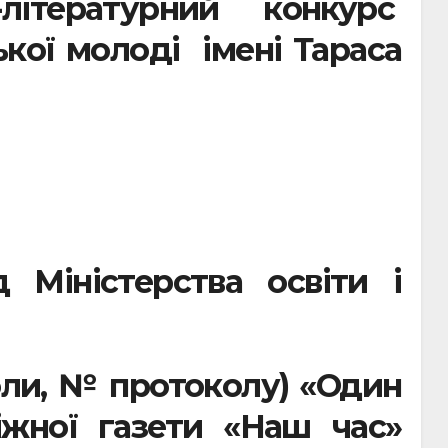
літературний конкурс
ької молоді імені Тараса
 Міністерства освіти і
коли, № протоколу) «Один
іжної газети «Наш час»