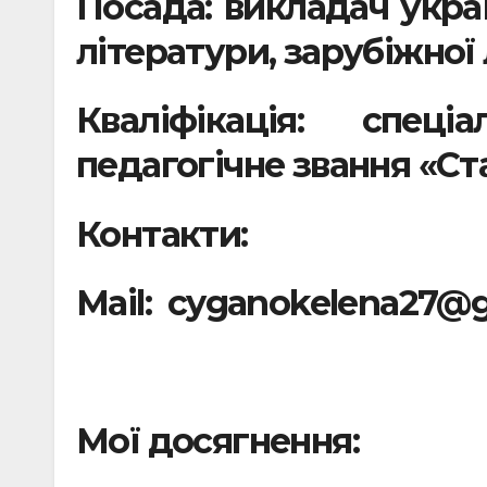
Посада: викладач украї
літератури, зарубіжної
Кваліфікація: спеці
педагогічне звання «С
Контакти:
Mail: cyganokelena27@
Мої досягнення: