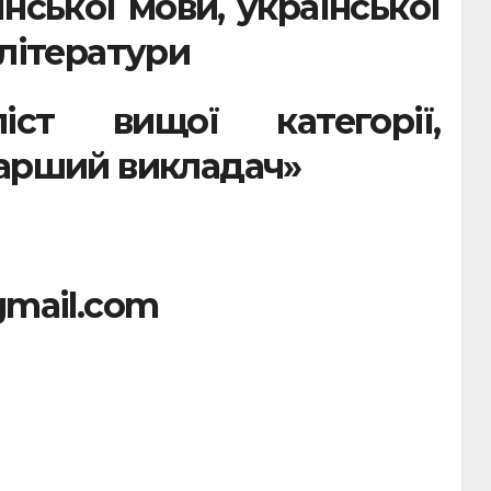
нської мови, української
 літератури
аліст вищої категорії,
тарший викладач»
gmail.com