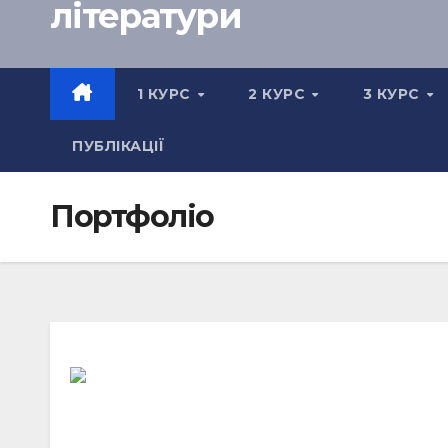
літератури
1 КУРС
2 КУРС
3 КУРС
ПУБЛІКАЦІЇ
Портфоліо