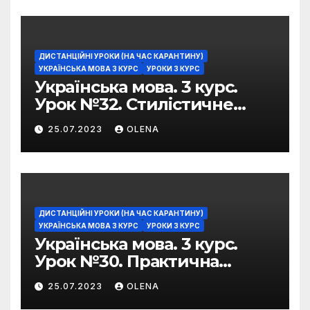
ДИСТАНЦІЙНІ УРОКИ (НА ЧАС КАРАНТИНУ)
УКРАЇНСЬКА МОВА 3 КУРС
УРОКИ 3 КУРС
Українська мова. 3 курс.
Урок №32. Стилістичне
забарвлення
25.07.2023
OLENA
фразеологізмів
ДИСТАНЦІЙНІ УРОКИ (НА ЧАС КАРАНТИНУ)
УКРАЇНСЬКА МОВА 3 КУРС
УРОКИ 3 КУРС
Українська мова. 3 курс.
Урок №30. Практична
риторика. Оцінювальні
25.07.2023
OLENA
жанри. Характеристика