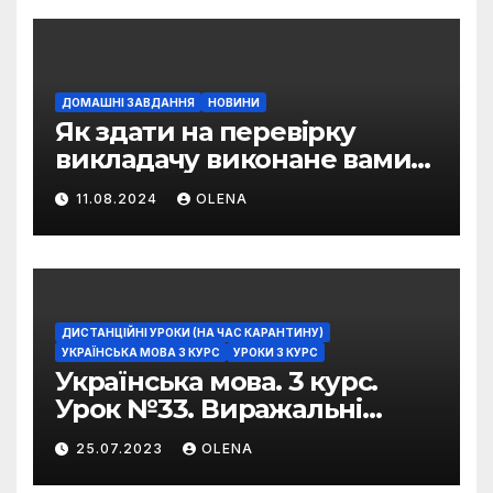
ДОМАШНІ ЗАВДАННЯ
НОВИНИ
Як здати на перевірку
викладачу виконане вами
домашнє завдання
11.08.2024
OLENA
ДИСТАНЦІЙНІ УРОКИ (НА ЧАС КАРАНТИНУ)
УКРАЇНСЬКА МОВА 3 КУРС
УРОКИ 3 КУРС
Українська мова. 3 курс.
Урок №33. Виражальні
можливості фразеологізмів
25.07.2023
OLENA