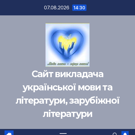
Перейти
07.08.2026
14:30
к
содержимому
Сайт викладача
української мови та
літератури, зарубіжної
літератури