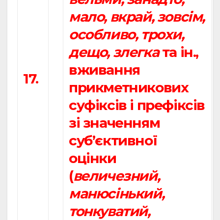
мало, вкрай, зовсім,
особливо, трохи,
дещо, злегка
та ін.,
вживання
17.
прикметникових
суфіксів і префіксів
зі значенням
суб’єктивної
оцінки
(
величезний,
манюсінький,
тонкуватий,