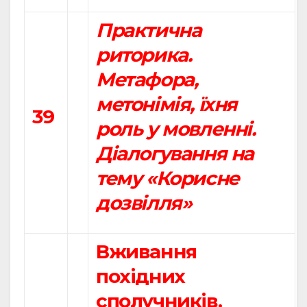
Практична
риторика.
Метафора,
метонімія, їхня
39
роль у мовленні.
Діалогування на
тему «Корисне
дозвілля»
Вживання
похідних
сполучників.