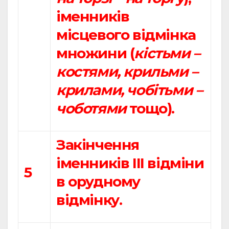
іменників
місцевого відмінка
множини (
кістьми –
костями, крильми –
крилами, чобітьми –
чоботями
тощо).
Закінчення
іменників ІІІ відміни
5
в орудному
відмінку.