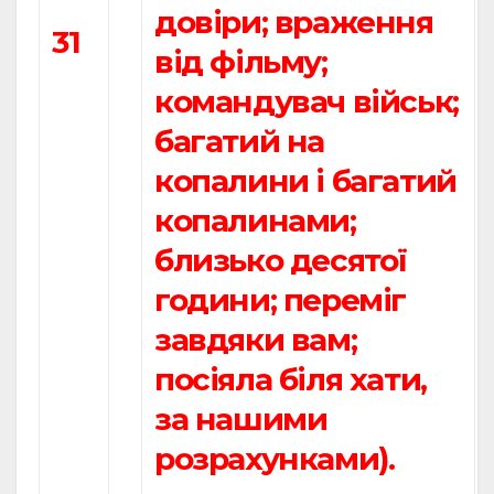
довіри; враження
31
від фільму;
командувач військ;
багатий на
копалини і багатий
копалинами;
близько десятої
години; переміг
завдяки вам;
посіяла біля хати,
за нашими
розрахунками).