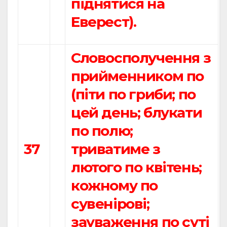
піднятися на
Еверест).
Словосполучення з
прийменником по
(піти по гриби; по
цей день; блукати
по полю;
37
триватиме з
лютого по квітень;
кожному по
сувенірові;
зауваження по суті