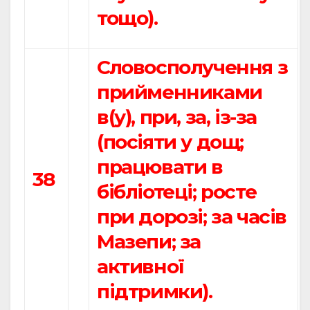
тощо).
Словосполучення з
прийменниками
в(у), при, за, із-за
(посіяти у дощ;
працювати в
38
бібліотеці; росте
при дорозі; за часів
Мазепи; за
активної
підтримки).