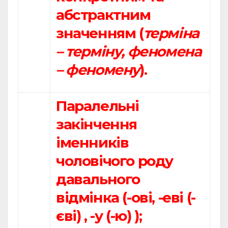
абстрактним
значенням (
терміна
– терміну, феномена
– феномену
).
Паралельні
закінчення
іменників
чоловічого роду
давального
відмінка (-ові, -еві (-
єві) , -у (-ю) );