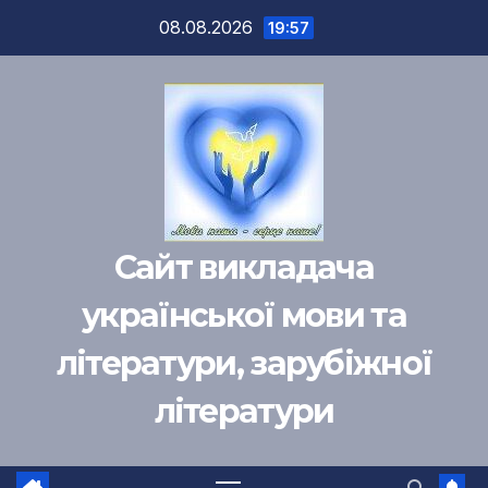
Перейти
08.08.2026
19:57
к
содержимому
Сайт викладача
української мови та
літератури, зарубіжної
літератури