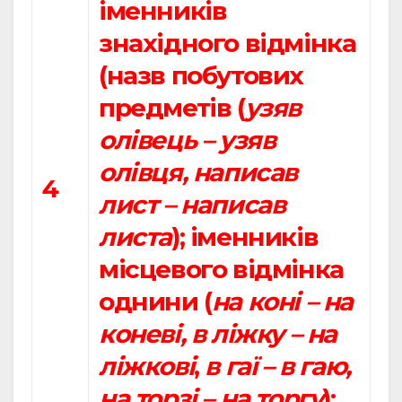
іменників
знахідного відмінка
(назв побутових
предметів (
узяв
олівець – узяв
олівця, написав
4
лист – написав
листа
); іменників
місцевого відмінка
однини (
на коні – на
коневі, в ліжку – на
ліжкові
,
в гаї – в гаю,
на торзі – на торгу
);