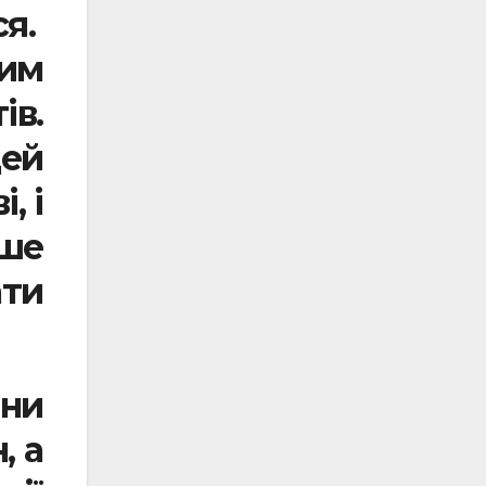
ся.
ним
ів.
цей
, і
іше
ати
ни
, а