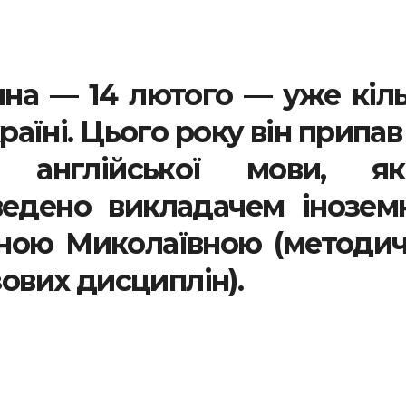
ина — 14 лютого — уже кіл
раїні. Цього року він припав
 англійської мови, як
ведено викладачем інозем
ною Миколаївною (методи
зових дисциплін).