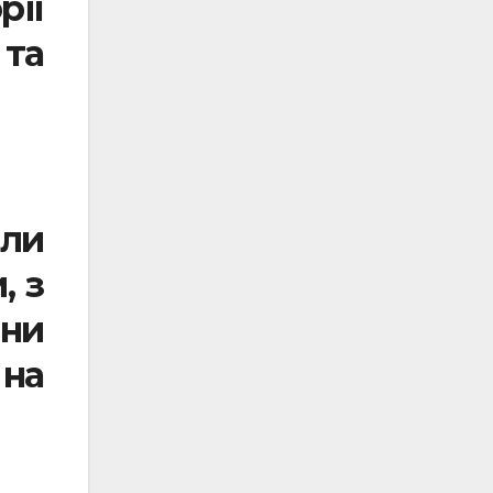
рії
 та
яли
, з
они
на