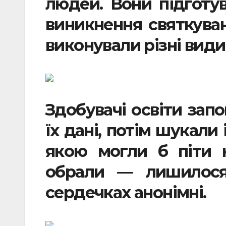
людей. Вони підготу
виникнення святкува
виконували різні види
Здобувачі освіти зап
їх дані, потім шукали 
якою могли б піти 
обрали — лишилося
сердечках анонімні.