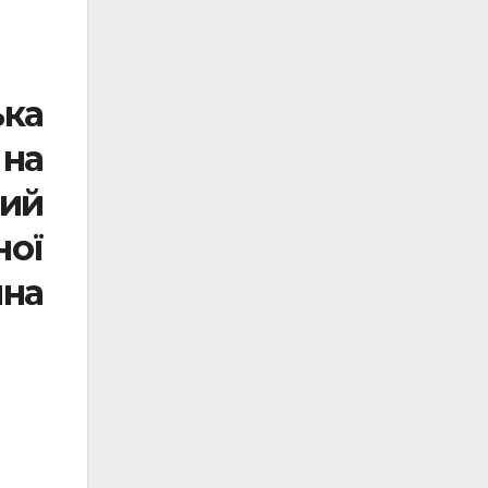
ька
 на
ий
ної
чна