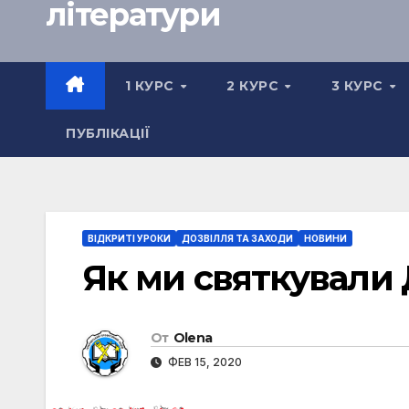
літератури
1 КУРС
2 КУРС
3 КУРС
ПУБЛІКАЦІЇ
ВІДКРИТІ УРОКИ
ДОЗВІЛЛЯ ТА ЗАХОДИ
НОВИНИ
Як ми святкували 
От
Olena
ФЕВ 15, 2020