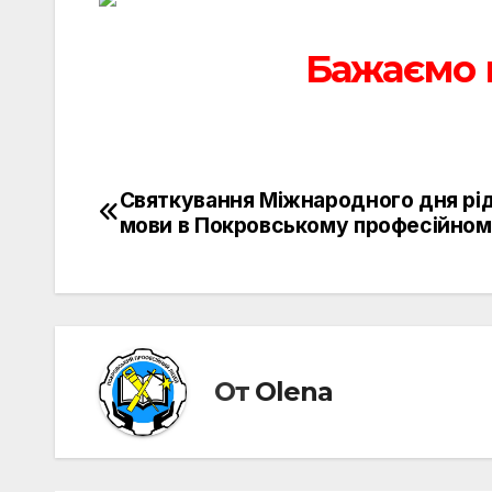
Бажаємо к
Святкування Міжнародного дня рід
Навигация
мови в Покровському професійному
по
записям
От
Olena