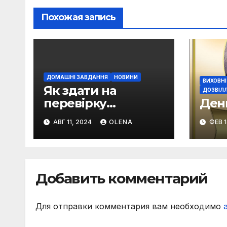
Похожая запись
ДОМАШНІ ЗАВДАННЯ
НОВИНИ
ВИХОВНІ
Як здати на
ДОЗВІЛЛ
перевірку
Ден
викладачу
АВГ 11, 2024
OLENA
ФЕВ 1
виконане вами
домашнє завдання
Добавить комментарий
Для отправки комментария вам необходимо