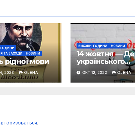
ВИХОВНІ ГОДИНИ
НОВИНИ
 ГОДИНИ
14 жовтня — Де
Я ТА ЗАХОДИ
НОВИНИ
ь рідної мови
українського
козацтва
4, 2023
OLENA
ОКТ 12, 2022
OLENA
авторизоваться
.