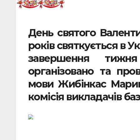
День святого Валент
років святкується в Ук
завершення тижня
організовано та про
мови Жибінкас Мари
комісія викладачів ба