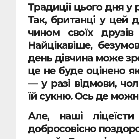
Традиції цього дня у 
Так, британці у цей
чином своїх друзів
Найцікавіше, безумо
день дівчина може зро
це не буде оцінено я
— у разі відмови, чо
їй сукню. Ось де можн
Але, наші ліцеїст
добросовісно поздоро