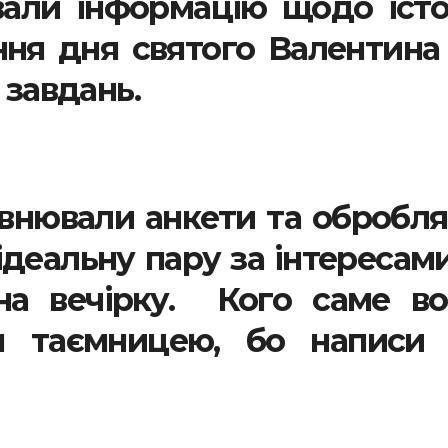
вали інформацію щодо істо
ння дня святого Валентина
 завдань.
овнювали анкети та обробл
ідеальну пару за інтересами
на вечірку. Кого саме в
 таємницею, бо написи 