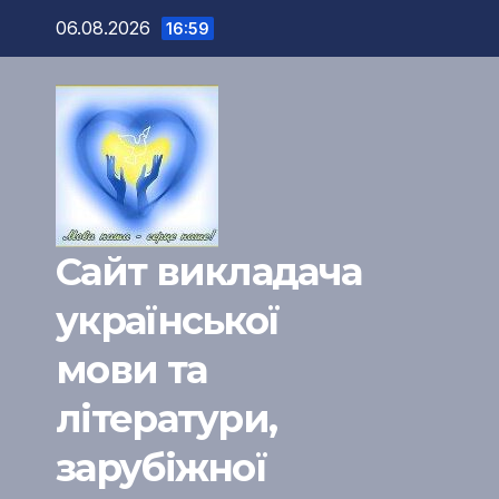
Перейти
06.08.2026
16:59
к
содержимому
Сайт викладача
української
мови та
літератури,
зарубіжної