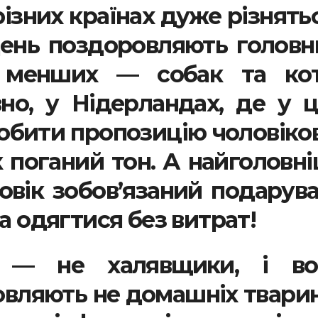
різних країнах дуже різнять
 день поздоровляють голов
 менших — собак та кот
вно, у Нідерландах, де у 
бити пропозицію чоловікові
к поганий тон. А найголовн
ловік зобов’язаний подарув
а одягтися без витрат!
и — не халявщики, і во
вляють не домашніх тварин