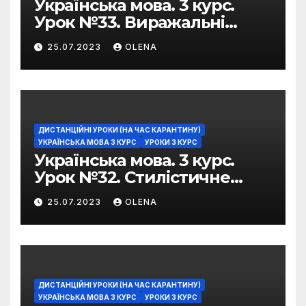
Українська мова. 3 курс.
Урок №33. Виражальні
можливості фразеологізмів
25.07.2023
OLENA
ДИСТАНЦІЙНІ УРОКИ (НА ЧАС КАРАНТИНУ)
УКРАЇНСЬКА МОВА 3 КУРС
УРОКИ 3 КУРС
Українська мова. 3 курс.
Урок №32. Стилістичне
забарвлення
25.07.2023
OLENA
фразеологізмів
ДИСТАНЦІЙНІ УРОКИ (НА ЧАС КАРАНТИНУ)
УКРАЇНСЬКА МОВА 3 КУРС
УРОКИ 3 КУРС