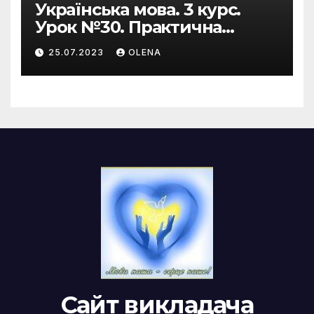
Українська мова. 3 курс.
Урок №30. Практична
риторика. Оцінювальні
25.07.2023
OLENA
жанри. Характеристика
Сайт викладача