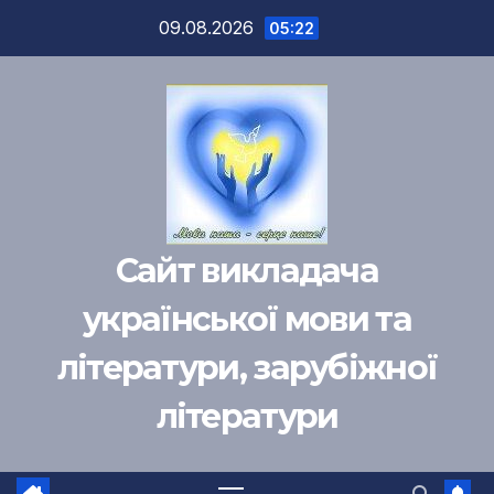
Перейти
09.08.2026
05:22
к
содержимому
Сайт викладача
української мови та
літератури, зарубіжної
літератури