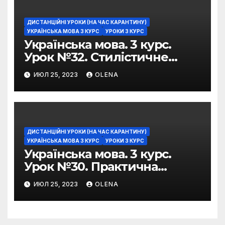
ДИСТАНЦІЙНІ УРОКИ (НА ЧАС КАРАНТИНУ)
УКРАЇНСЬКА МОВА 3 КУРС
УРОКИ 3 КУРС
Українська мова. 3 курс.
Урок №32. Стилістичне
забарвлення
ИЮЛ 25, 2023
OLENA
фразеологізмів
ДИСТАНЦІЙНІ УРОКИ (НА ЧАС КАРАНТИНУ)
УКРАЇНСЬКА МОВА 3 КУРС
УРОКИ 3 КУРС
Українська мова. 3 курс.
Урок №30. Практична
риторика. Оцінювальні
ИЮЛ 25, 2023
OLENA
жанри. Характеристика