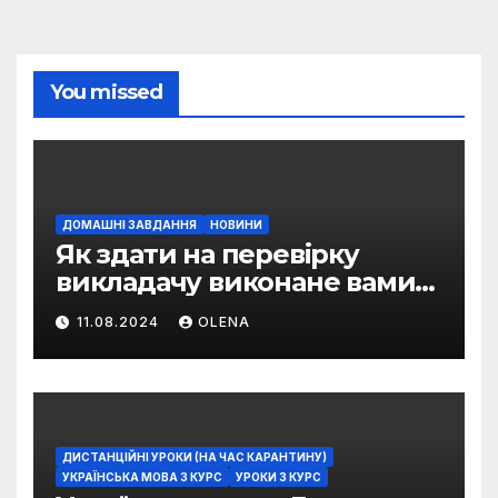
You missed
ДОМАШНІ ЗАВДАННЯ
НОВИНИ
Як здати на перевірку
викладачу виконане вами
домашнє завдання
11.08.2024
OLENA
ДИСТАНЦІЙНІ УРОКИ (НА ЧАС КАРАНТИНУ)
УКРАЇНСЬКА МОВА 3 КУРС
УРОКИ 3 КУРС