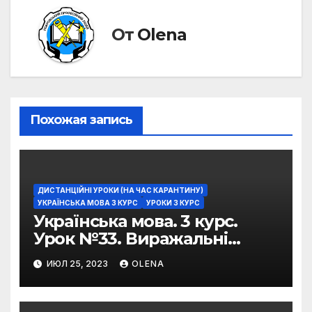
От
Olena
Похожая запись
ДИСТАНЦІЙНІ УРОКИ (НА ЧАС КАРАНТИНУ)
УКРАЇНСЬКА МОВА 3 КУРС
УРОКИ 3 КУРС
Українська мова. 3 курс.
Урок №33. Виражальні
можливості фразеологізмів
ИЮЛ 25, 2023
OLENA