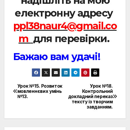
надішліть на мою
електронну адресу
ppl38naur4@gmail.co
m
для перевірки.
Бажаю вам удачі!
Урок №15. Розвиток
Урок №18.
Навигация
мовленнєвих умінь
Контрольний
№13.
докладний переказ
по
тексту із творчим
завданням.
записям