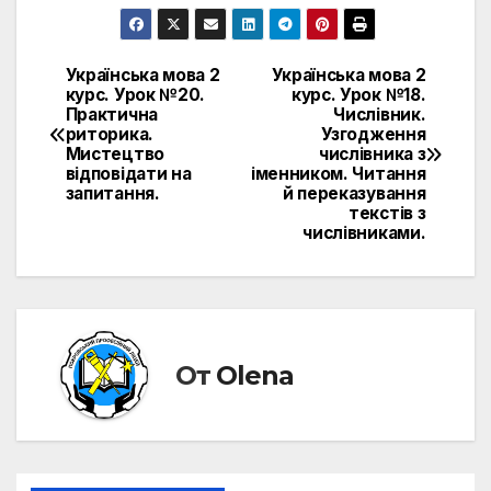
Українська мова 2
Українська мова 2
Навигация
курс. Урок №20.
курс. Урок №18.
Практична
Числівник.
по
риторика.
Узгодження
Мистецтво
числівника з
записям
відповідати на
іменником. Читання
запитання.
й переказування
текстів з
числівниками.
От
Olena