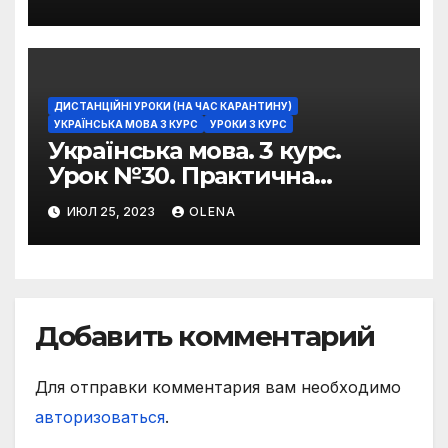
фразеологізмів
ДИСТАНЦІЙНІ УРОКИ (НА ЧАС КАРАНТИНУ)
УКРАЇНСЬКА МОВА 3 КУРС
УРОКИ 3 КУРС
Українська мова. 3 курс.
Урок №30. Практична
риторика. Оцінювальні
ИЮЛ 25, 2023
OLENA
жанри. Характеристика
Добавить комментарий
Для отправки комментария вам необходимо
авторизоваться
.