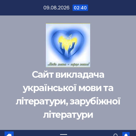
Перейти
09.08.2026
02:40
к
содержимому
Сайт викладача
української мови та
літератури, зарубіжної
літератури