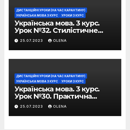
ДИСТАНЦІЙНІ УРОКИ (НА ЧАС КАРАНТИНУ)
УКРАЇНСЬКА МОВА 3 КУРС
УРОКИ 3 КУРС
Українська мова. 3 курс.
Урок №32. Стилістичне
забарвлення
25.07.2023
OLENA
фразеологізмів
ДИСТАНЦІЙНІ УРОКИ (НА ЧАС КАРАНТИНУ)
УКРАЇНСЬКА МОВА 3 КУРС
УРОКИ 3 КУРС
Українська мова. 3 курс.
Урок №30. Практична
риторика. Оцінювальні
25.07.2023
OLENA
жанри. Характеристика