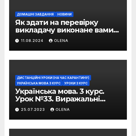
ДОМАШНІ ЗАВДАННЯ
НОВИНИ
Як здати на перевірку
викладачу виконане вами
домашнє завдання
11.08.2024
OLENA
ДИСТАНЦІЙНІ УРОКИ (НА ЧАС КАРАНТИНУ)
УКРАЇНСЬКА МОВА 3 КУРС
УРОКИ 3 КУРС
Українська мова. 3 курс.
Урок №33. Виражальні
можливості фразеологізмів
25.07.2023
OLENA