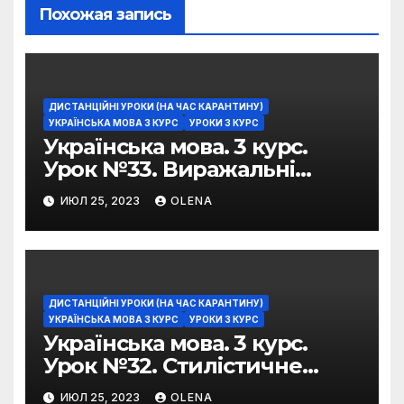
Похожая запись
ДИСТАНЦІЙНІ УРОКИ (НА ЧАС КАРАНТИНУ)
УКРАЇНСЬКА МОВА 3 КУРС
УРОКИ 3 КУРС
Українська мова. 3 курс.
Урок №33. Виражальні
можливості фразеологізмів
ИЮЛ 25, 2023
OLENA
ДИСТАНЦІЙНІ УРОКИ (НА ЧАС КАРАНТИНУ)
УКРАЇНСЬКА МОВА 3 КУРС
УРОКИ 3 КУРС
Українська мова. 3 курс.
Урок №32. Стилістичне
забарвлення
ИЮЛ 25, 2023
OLENA