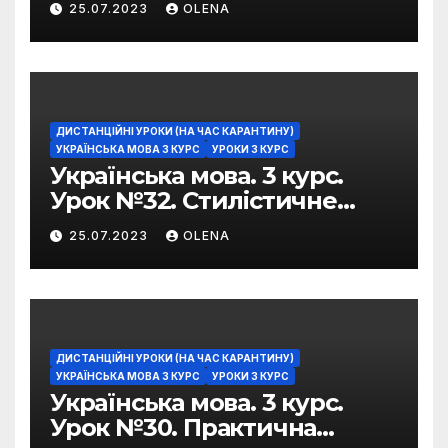
25.07.2023
OLENA
ДИСТАНЦІЙНІ УРОКИ (НА ЧАС КАРАНТИНУ)
УКРАЇНСЬКА МОВА 3 КУРС
УРОКИ 3 КУРС
Українська мова. 3 курс.
Урок №32. Стилістичне
забарвлення
25.07.2023
OLENA
фразеологізмів
ДИСТАНЦІЙНІ УРОКИ (НА ЧАС КАРАНТИНУ)
УКРАЇНСЬКА МОВА 3 КУРС
УРОКИ 3 КУРС
Українська мова. 3 курс.
Урок №30. Практична