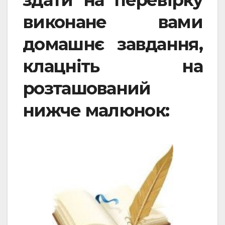
здати на перевірку
виконане вами
домашнє завдання,
клацніть на
розташований
нижче малюнок: