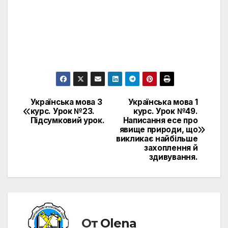
Українська мова 3
Українська мова 1
Навигация
курс. Урок №23.
курс. Урок №49.
Підсумковий урок.
Написання есе про
по
явище природи, що
викликає найбільше
записям
захоплення й
здивування.
От
Olena