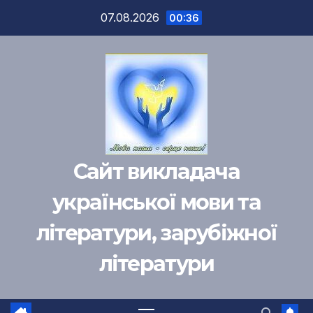
Перейти
07.08.2026
00:36
к
содержимому
Сайт викладача
української мови та
літератури, зарубіжної
літератури