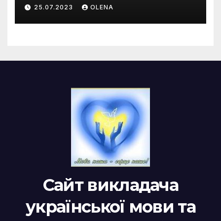
риторика. Оцінювальні
25.07.2023
OLENA
жанри. Характеристика
Сайт викладача
української мови та