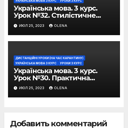
УКРАЇНСЬКА МОВА 3 КУРС
УРОКИ 3 КУРС
Українська мова. 3 курс.
Урок №32. Стилістичне
забарвлення
ИЮЛ 25, 2023
OLENA
фразеологізмів
ДИСТАНЦІЙНІ УРОКИ (НА ЧАС КАРАНТИНУ)
УКРАЇНСЬКА МОВА 3 КУРС
УРОКИ 3 КУРС
Українська мова. 3 курс.
Урок №30. Практична
риторика. Оцінювальні
ИЮЛ 25, 2023
OLENA
жанри. Характеристика
Добавить комментарий