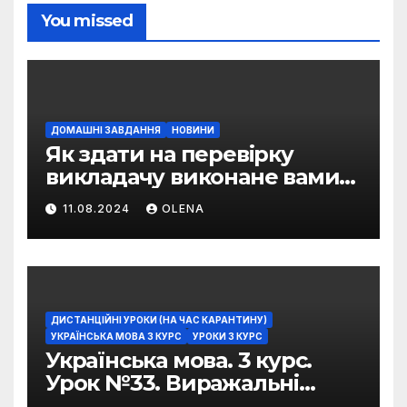
You missed
ДОМАШНІ ЗАВДАННЯ
НОВИНИ
Як здати на перевірку
викладачу виконане вами
домашнє завдання
11.08.2024
OLENA
ДИСТАНЦІЙНІ УРОКИ (НА ЧАС КАРАНТИНУ)
УКРАЇНСЬКА МОВА 3 КУРС
УРОКИ 3 КУРС
Українська мова. 3 курс.
Урок №33. Виражальні
можливості фразеологізмів