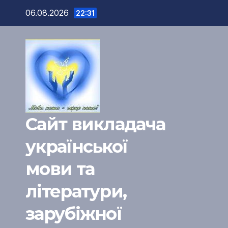
Перейти
06.08.2026
22:31
к
содержимому
Сайт викладача
української
мови та
літератури,
зарубіжної