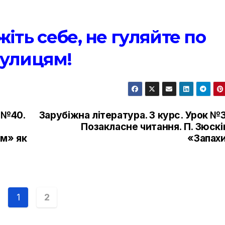
жіть себе, не гуляйте по
улицям!
 №40.
Зарубіжна література. 3 курс. Урок №
Позакласне читання. П. Зюск
зм» як
«Запахи
1
2