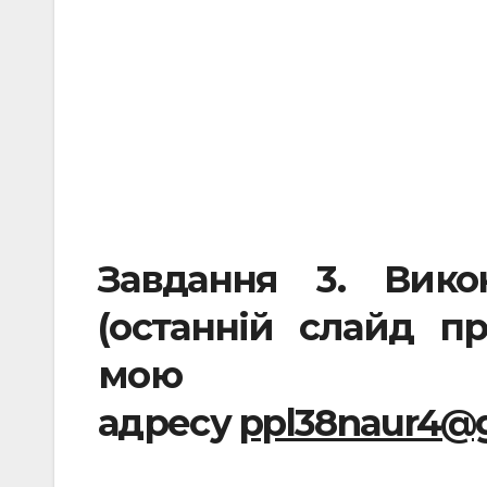
Завдання 3. Вико
(останній слайд пр
мою е
адресу
ppl38naur4@