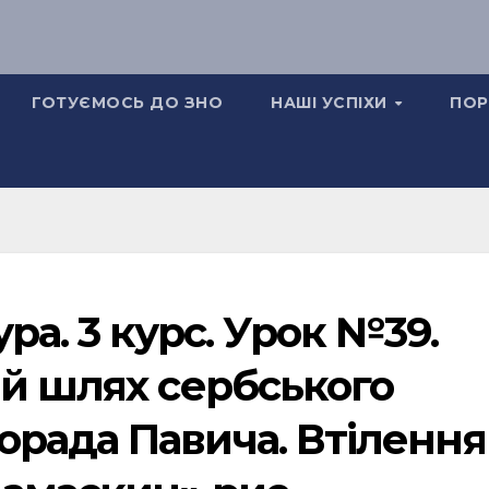
ГОТУЄМОСЬ ДО ЗНО
НАШІ УСПІХИ
ПОР
ра. 3 курс. Урок №39.
ий шлях сербського
рада Павича. Втілення