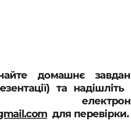
найте домашнє завдан
езентації) та надішліть
лектронн
gmail.com
для перевірки