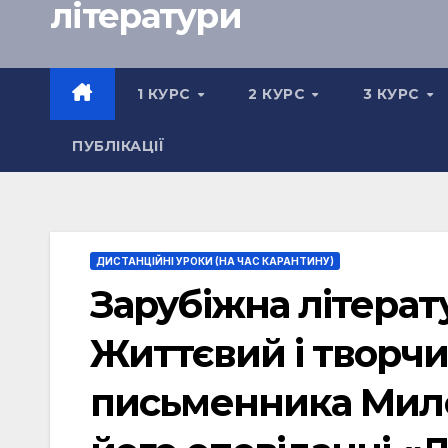
літератури
1 КУРС
2 КУРС
3 КУРС
ПУБЛІКАЦІЇ
ДИСТАНЦІЙНІ УРОКИ (НА ЧАС КАРАНТИНУ)
Зарубіжна літерату
Життєвий і творч
письменника Мило