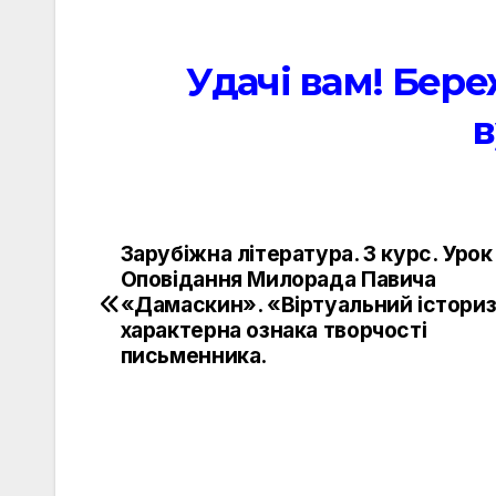
Удачі вам! Бере
в
Зарубіжна література. 3 курс. Урок
Навигация
Оповідання Милорада Павича
по
«Дамаскин». «Віртуальний істори
характерна ознака творчості
записям
письменника.