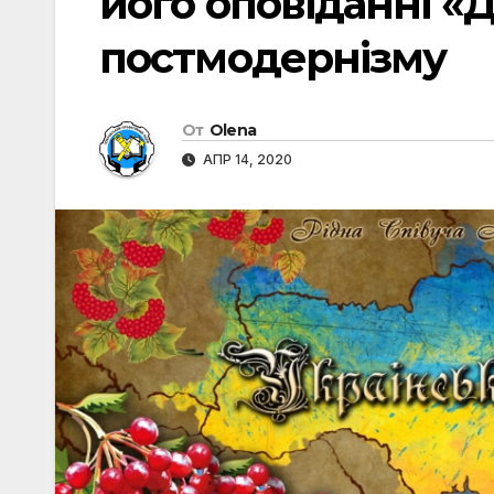
його оповіданні «
постмодернізму
От
Olena
АПР 14, 2020