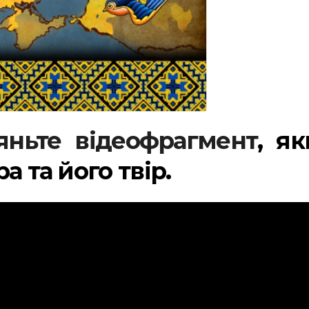
яньте відеофрагмент
, я
а та його твір.