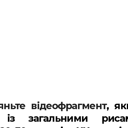
яньте відеофрагмент
, я
 із загальними риса