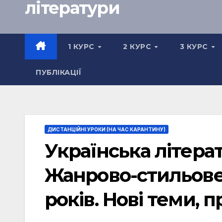
літератури
1 КУРС
2 КУРС
3 КУРС
ПУБЛІКАЦІЇ
ДИСТАНЦІЙНІ УРОКИ (НА ЧАС КАРАНТИНУ)
Українська літерат
Жанрово-стильове 
років. Нові теми, 