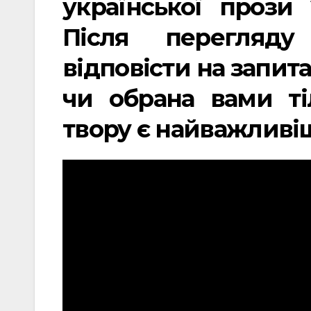
української прози 
Після перегляду
відповісти на запит
чи обрана вами т
твору є найважливіш