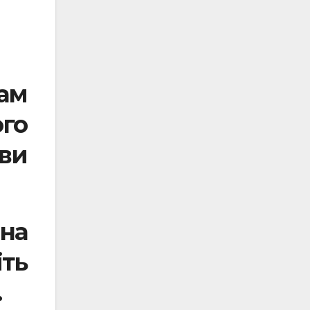
ам
го
 ви
 на
ть
.