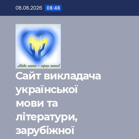
Перейти
08.08.2026
08:48
к
содержимому
Сайт викладача
української
мови та
літератури,
зарубіжної