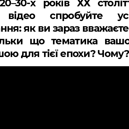
20–30-х років ХХ століт
 відео спробуйте ус
ання: як ви зараз вважаєт
ільки що тематика вашо
ою для тієї епохи? Чому?