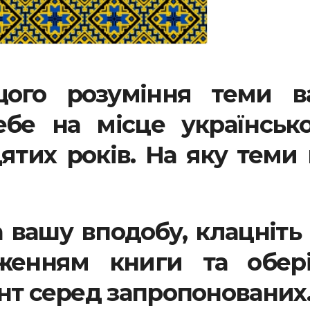
щого розуміння теми в
ебе на місце українсько
тих років. На яку теми
 вашу вподобу, клацніть
аженням книги та обері
нт серед запропонованих