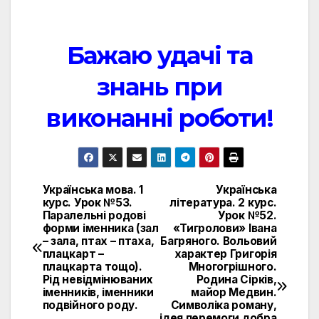
Бажаю удачі та
знань при
виконанні роботи!
Українська мова. 1
Українська
Навигация
курс. Урок №53.
література. 2 курс.
Паралельні родові
Урок №52.
по
форми іменника (зал
«Тигролови» Івана
– зала, птах – птаха,
Багряного. Вольовий
записям
плацкарт –
характер Григорія
плацкарта тощо).
Многогрішного.
Рід невідмінюваних
Родина Сірків,
іменників, іменники
майор Медвин.
подвійного роду.
Символіка роману,
ідея перемоги добра