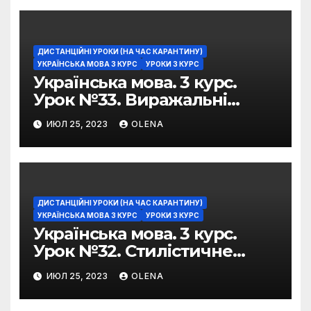
ДИСТАНЦІЙНІ УРОКИ (НА ЧАС КАРАНТИНУ)
УКРАЇНСЬКА МОВА 3 КУРС
УРОКИ 3 КУРС
Українська мова. 3 курс.
Урок №33. Виражальні
можливості фразеологізмів
ИЮЛ 25, 2023
OLENA
ДИСТАНЦІЙНІ УРОКИ (НА ЧАС КАРАНТИНУ)
УКРАЇНСЬКА МОВА 3 КУРС
УРОКИ 3 КУРС
Українська мова. 3 курс.
Урок №32. Стилістичне
забарвлення
ИЮЛ 25, 2023
OLENA
фразеологізмів