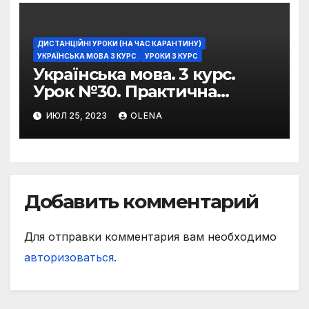
ДИСТАНЦІЙНІ УРОКИ (НА ЧАС КАРАНТИНУ)
УКРАЇНСЬКА МОВА 3 КУРС
УРОКИ 3 КУРС
Українська мова. 3 курс.
Урок №30. Практична
риторика. Оцінювальні
ИЮЛ 25, 2023
OLENA
жанри. Характеристика
Добавить комментарий
Для отправки комментария вам необходимо
авторизоваться
.