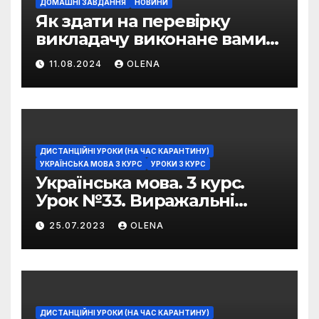
ДОМАШНІ ЗАВДАННЯ
НОВИНИ
Як здати на перевірку
викладачу виконане вами
домашнє завдання
11.08.2024
OLENA
ДИСТАНЦІЙНІ УРОКИ (НА ЧАС КАРАНТИНУ)
УКРАЇНСЬКА МОВА 3 КУРС
УРОКИ 3 КУРС
Українська мова. 3 курс.
Урок №33. Виражальні
можливості фразеологізмів
25.07.2023
OLENA
ДИСТАНЦІЙНІ УРОКИ (НА ЧАС КАРАНТИНУ)