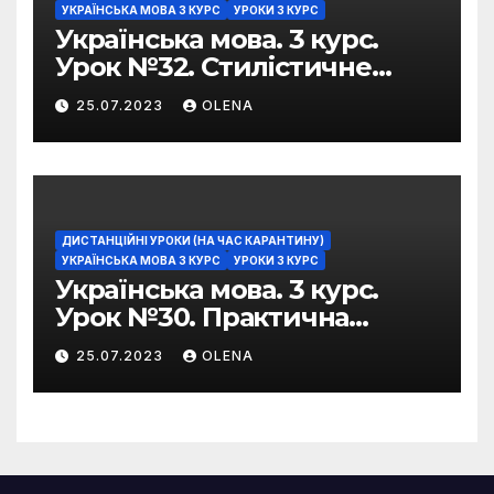
УКРАЇНСЬКА МОВА 3 КУРС
УРОКИ 3 КУРС
Українська мова. 3 курс.
Урок №32. Стилістичне
забарвлення
25.07.2023
OLENA
фразеологізмів
ДИСТАНЦІЙНІ УРОКИ (НА ЧАС КАРАНТИНУ)
УКРАЇНСЬКА МОВА 3 КУРС
УРОКИ 3 КУРС
Українська мова. 3 курс.
Урок №30. Практична
риторика. Оцінювальні
25.07.2023
OLENA
жанри. Характеристика