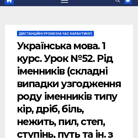
ДИСТАНЦІЙНІ УРОКИ (НА ЧАС КАРАНТИНУ)
Українська мова. 1
курс. Урок №52. Рід
іменників (складні
випадки узгодження
роду іменників типу
кір, дріб, біль,
нежить, пил, степ,
ступінь, путь та ін. з