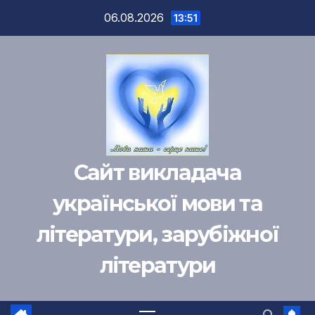
Перейти
06.08.2026
13:51
к
содержимому
Сайт викладача
української мови та
літератури, зарубіжної
літератури