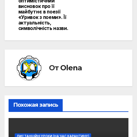
оптимістичний
висновок про її
майбутнє в поезії
«Уривок з поеми». Її
актуальність,
символічність назви.
От
Olena
Похожая запись
ДИСТАНЦІЙНІ УРОКИ (НА ЧАС КАРАНТИНУ)