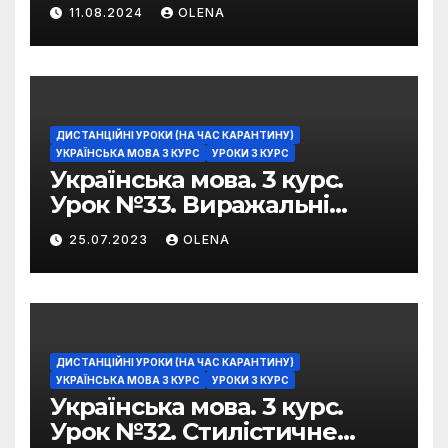
домашнє завдання
11.08.2024
OLENA
ДИСТАНЦІЙНІ УРОКИ (НА ЧАС КАРАНТИНУ)
УКРАЇНСЬКА МОВА 3 КУРС
УРОКИ 3 КУРС
Українська мова. 3 курс.
Урок №33. Виражальні
можливості фразеологізмів
25.07.2023
OLENA
ДИСТАНЦІЙНІ УРОКИ (НА ЧАС КАРАНТИНУ)
УКРАЇНСЬКА МОВА 3 КУРС
УРОКИ 3 КУРС
Українська мова. 3 курс.
Урок №32. Стилістичне