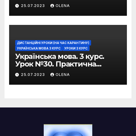
забарвлення
25.07.2023
OLENA
фразеологізмів
ДИСТАНЦІЙНІ УРОКИ (НА ЧАС КАРАНТИНУ)
УКРАЇНСЬКА МОВА 3 КУРС
УРОКИ 3 КУРС
Українська мова. 3 курс.
Урок №30. Практична
риторика. Оцінювальні
25.07.2023
OLENA
жанри. Характеристика