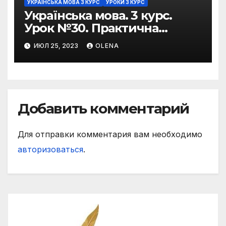
УКРАЇНСЬКА МОВА 3 КУРС
УРОКИ 3 КУРС
Українська мова. 3 курс.
Урок №30. Практична
риторика. Оцінювальні
ИЮЛ 25, 2023
OLENA
жанри. Характеристика
Добавить комментарий
Для отправки комментария вам необходимо
авторизоваться
.