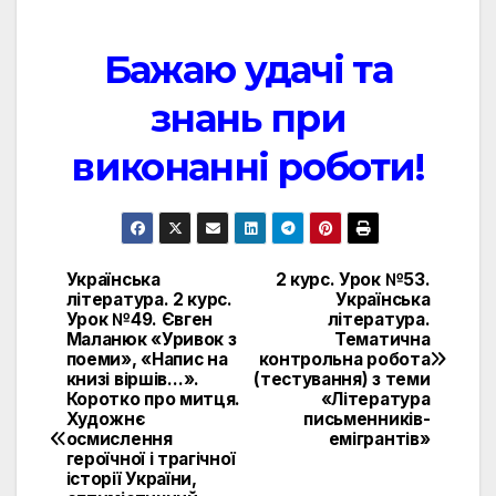
Бажаю удачі та
знань при
виконанні роботи!
Українська
2 курс. Урок №53.
Навигация
література. 2 курс.
Українська
Урок №49. Євген
література.
по
Маланюк «Уривок з
Тематична
поеми», «Напис на
контрольна робота
записям
книзі віршів…».
(тестування) з теми
Коротко про митця.
«Література
Художнє
письменників-
осмислення
емігрантів»
героїчної і трагічної
історії України,