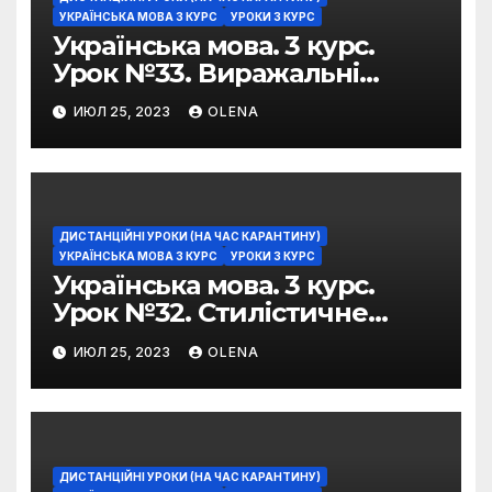
УКРАЇНСЬКА МОВА 3 КУРС
УРОКИ 3 КУРС
Українська мова. 3 курс.
Урок №33. Виражальні
можливості фразеологізмів
ИЮЛ 25, 2023
OLENA
ДИСТАНЦІЙНІ УРОКИ (НА ЧАС КАРАНТИНУ)
УКРАЇНСЬКА МОВА 3 КУРС
УРОКИ 3 КУРС
Українська мова. 3 курс.
Урок №32. Стилістичне
забарвлення
ИЮЛ 25, 2023
OLENA
фразеологізмів
ДИСТАНЦІЙНІ УРОКИ (НА ЧАС КАРАНТИНУ)