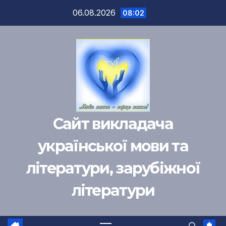
Перейти
06.08.2026
08:02
к
содержимому
Сайт викладача
української мови та
літератури, зарубіжної
літератури