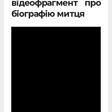
відеофрагмент про
біографію митця