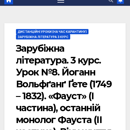
ДИСТАНЦІЙНІ УРОКИ (НА ЧАС КАРАНТИНУ)
ЗАРУБІЖНА ЛІТЕРАТУРА 3 КУРС
Зарубіжна
література. 3 курс.
Урок №8. Йоганн
Вольфґанґ Ґете (1749
– 1832). «Фауст» (І
частина), останній
монолог Фауста (ІІ