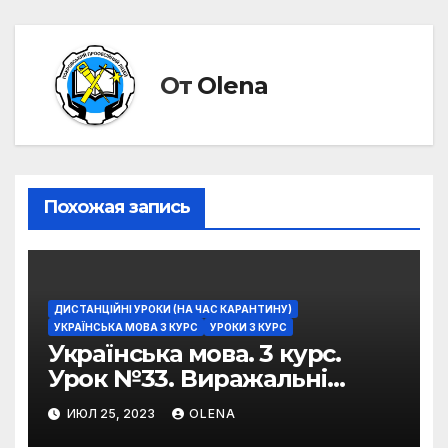
От
Olena
Похожая запись
ДИСТАНЦІЙНІ УРОКИ (НА ЧАС КАРАНТИНУ)
УКРАЇНСЬКА МОВА 3 КУРС
УРОКИ 3 КУРС
Українська мова. 3 курс.
Урок №33. Виражальні
можливості фразеологізмів
ИЮЛ 25, 2023
OLENA