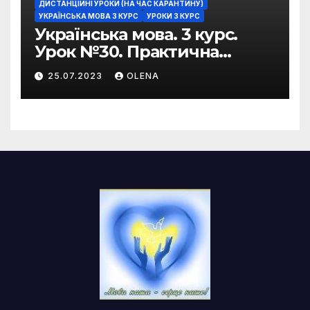
ДИСТАНЦІЙНІ УРОКИ (НА ЧАС КАРАНТИНУ)
УКРАЇНСЬКА МОВА 3 КУРС
УРОКИ 3 КУРС
Українська мова. 3 курс.
Урок №30. Практична
риторика. Оцінювальні
25.07.2023
OLENA
жанри. Характеристика