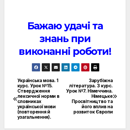
Бажаю удачі та
знань при
виконанні роботи!
Українська мова. 1
Зарубіжна
Навигация
курс. Урок №15.
література. 3 курс.
Ствердження
Урок №7. Німеччина.
по
лексичної норми в
Німецьке
словниках
Просвітництво та
записям
української мови
його вплив на
(повторення й
розвиток Європи
узагальнення).