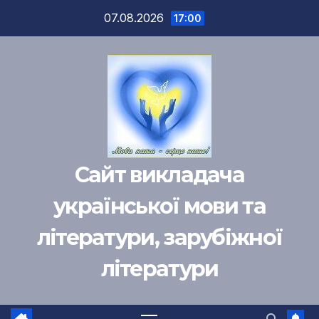
Перейти
07.08.2026
17:00
к
содержимому
Сайт викладача
української мови та
літератури, зарубіжної
літератури