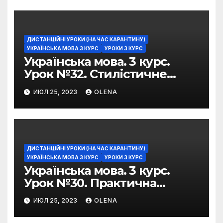
ДИСТАНЦІЙНІ УРОКИ (НА ЧАС КАРАНТИНУ)
УКРАЇНСЬКА МОВА 3 КУРС
УРОКИ 3 КУРС
Українська мова. 3 курс.
Урок №32. Стилістичне
забарвлення
ИЮЛ 25, 2023
OLENA
фразеологізмів
ДИСТАНЦІЙНІ УРОКИ (НА ЧАС КАРАНТИНУ)
УКРАЇНСЬКА МОВА 3 КУРС
УРОКИ 3 КУРС
Українська мова. 3 курс.
Урок №30. Практична
риторика. Оцінювальні
ИЮЛ 25, 2023
OLENA
жанри. Характеристика