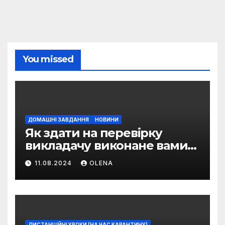
You missed
ДОМАШНІ ЗАВДАННЯ
НОВИНИ
Як здати на перевірку
викладачу виконане вами
домашнє завдання
11.08.2024
OLENA
ДИСТАНЦІЙНІ УРОКИ (НА ЧАС КАРАНТИНУ)