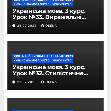
УКРАЇНСЬКА МОВА 3 КУРС
УРОКИ 3 КУРС
Українська мова. 3 курс.
Урок №33. Виражальні
можливості фразеологізмів
25.07.2023
OLENA
ДИСТАНЦІЙНІ УРОКИ (НА ЧАС КАРАНТИНУ)
УКРАЇНСЬКА МОВА 3 КУРС
УРОКИ 3 КУРС
Українська мова. 3 курс.
Урок №32. Стилістичне
забарвлення
25.07.2023
OLENA
фразеологізмів