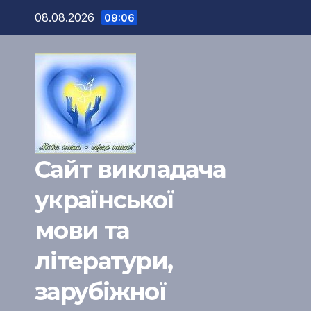
Перейти
08.08.2026
09:06
к
содержимому
Сайт викладача
української
мови та
літератури,
зарубіжної