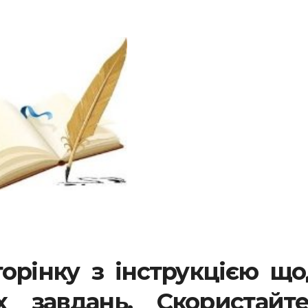
орінку з інструкцією щ
х завдань. Скористайте