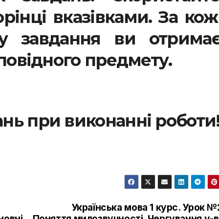
рінці вказівками. За ко
ку завдання ви отримає
дповідного предмету.
ань при виконанні роботи
Українська мова 1 курс. Урок №
новні
Поняття милозвучності. Чергування у-в,