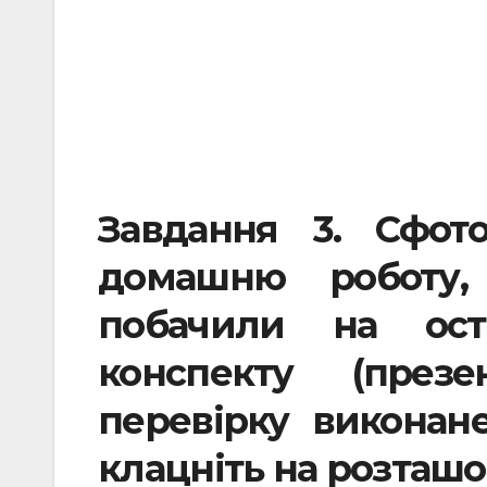
Завдання 3. Сфот
домашню роботу,
побачили на оста
конспекту (през
перевірку виконан
клацніть на розташ