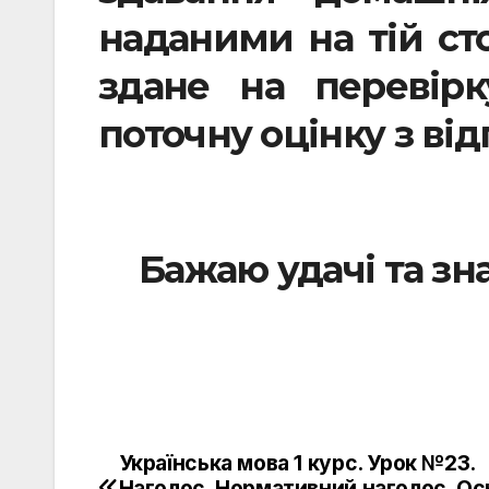
наданими на тій сто
здане на перевір
поточну оцінку з ві
Бажаю удачі та зн
Українська мова 1 курс. Урок №23.
Навигация
Наголос. Нормативний наголос. Ос