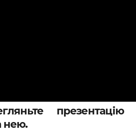
гляньте презентацію 
а нею.
.