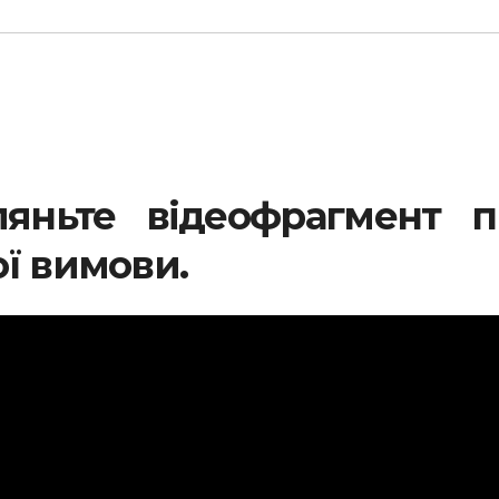
ляньте відеофрагмент п
ї вимови.