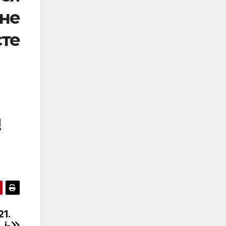
жне
те
!
21.
 і-