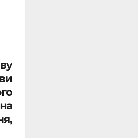
ву
ви
го
на
я,