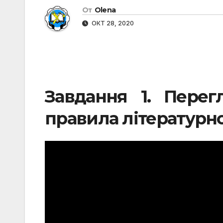
От
Olena
ОКТ 28, 2020
Завдання
1. Перег
правила літературно