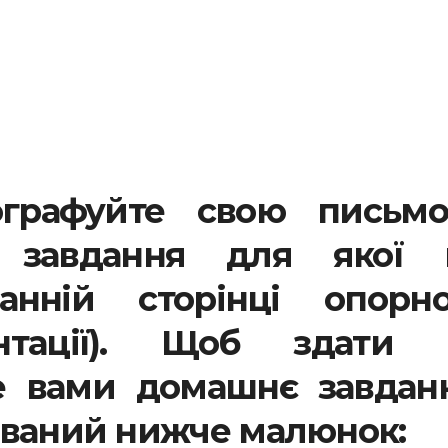
ографуйте свою письмо
 завдання для якої 
нній сторінці опорно
ентації). Щоб здати 
е вами домашнє завданн
ований нижче малюнок: