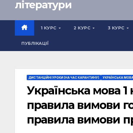
літератури
1 КУРС
2 КУРС
3 КУРС
ПУБЛІКАЦІЇ
ДИСТАНЦІЙНІ УРОКИ (НА ЧАС КАРАНТИНУ)
УКРАЇНСЬКА МОВА
Українська мова 1 
правила вимови го
правила вимови пр