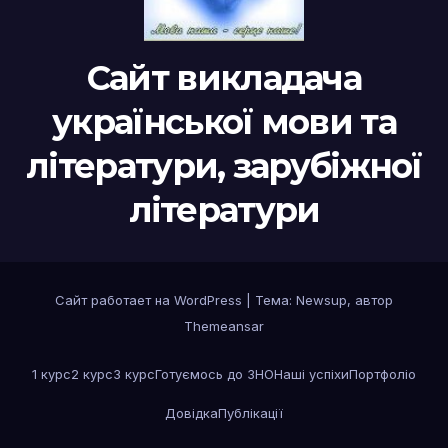
Сайт викладача
української мови та
літератури, зарубіжної
літератури
Сайт работает на WordPress
|
Тема:
Newsup
, автор
Themeansar
1 курс
2 курс
3 курс
Готуємось до ЗНО
Наші успіхи
Портфоліо
Довідка
Публікації