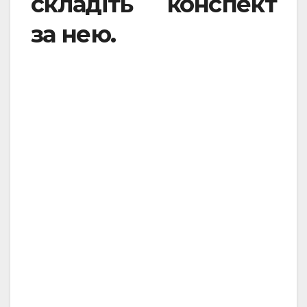
складіть конспект
за нею.
.
.