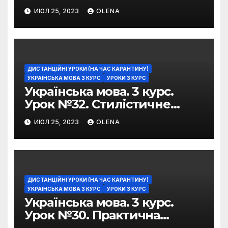
можливості фразеологізмів
ИЮЛ 25, 2023
OLENA
ДИСТАНЦІЙНІ УРОКИ (НА ЧАС КАРАНТИНУ)
УКРАЇНСЬКА МОВА 3 КУРС
УРОКИ 3 КУРС
Українська мова. 3 курс.
Урок №32. Стилістичне
забарвлення
ИЮЛ 25, 2023
OLENA
фразеологізмів
ДИСТАНЦІЙНІ УРОКИ (НА ЧАС КАРАНТИНУ)
УКРАЇНСЬКА МОВА 3 КУРС
УРОКИ 3 КУРС
Українська мова. 3 курс.
Урок №30. Практична
риторика. Оцінювальні