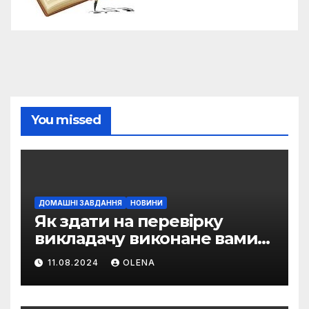
You missed
ДОМАШНІ ЗАВДАННЯ
НОВИНИ
Як здати на перевірку
викладачу виконане вами
домашнє завдання
11.08.2024
OLENA