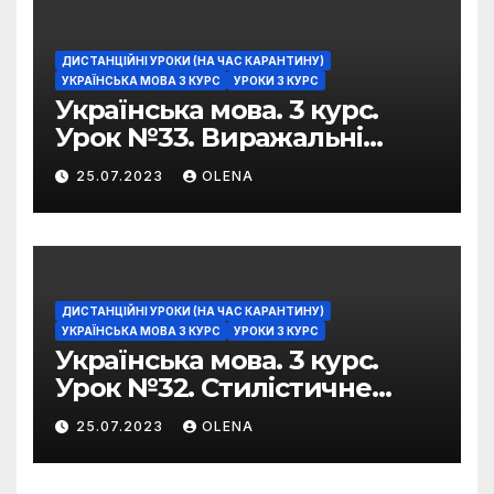
ДИСТАНЦІЙНІ УРОКИ (НА ЧАС КАРАНТИНУ)
УКРАЇНСЬКА МОВА 3 КУРС
УРОКИ 3 КУРС
Українська мова. 3 курс.
Урок №33. Виражальні
можливості фразеологізмів
25.07.2023
OLENA
ДИСТАНЦІЙНІ УРОКИ (НА ЧАС КАРАНТИНУ)
УКРАЇНСЬКА МОВА 3 КУРС
УРОКИ 3 КУРС
Українська мова. 3 курс.
Урок №32. Стилістичне
забарвлення
25.07.2023
OLENA
фразеологізмів