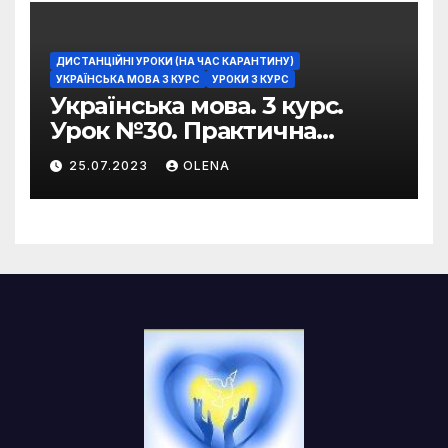
ДИСТАНЦІЙНІ УРОКИ (НА ЧАС КАРАНТИНУ)
УКРАЇНСЬКА МОВА 3 КУРС
УРОКИ 3 КУРС
Українська мова. 3 курс.
Урок №30. Практична
риторика. Оцінювальні
25.07.2023
OLENA
жанри. Характеристика