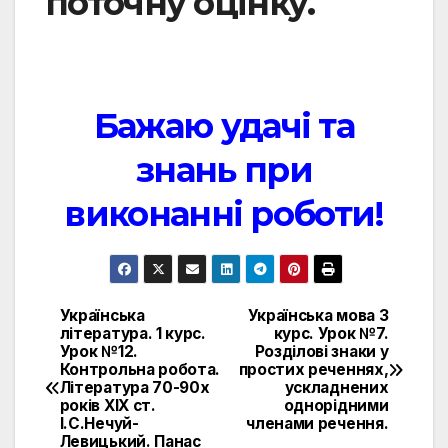
поточну оцінку.
Бажаю удачі та
знань при
виконанні роботи!
Українська
Українська мова 3
Навигация
література. 1 курс.
курс. Урок №7.
Урок №12.
Розділові знаки у
по
Контрольна робота.
простих реченнях,
Література 70-90х
ускладнених
записям
років ХІХ ст.
однорідними
І.С.Нечуй-
членами речення.
Левицький. Панас