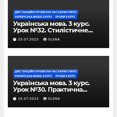
ДИСТАНЦІЙНІ УРОКИ (НА ЧАС КАРАНТИНУ)
УКРАЇНСЬКА МОВА 3 КУРС
УРОКИ 3 КУРС
Українська мова. 3 курс.
Урок №32. Стилістичне
забарвлення
25.07.2023
OLENA
фразеологізмів
ДИСТАНЦІЙНІ УРОКИ (НА ЧАС КАРАНТИНУ)
УКРАЇНСЬКА МОВА 3 КУРС
УРОКИ 3 КУРС
Українська мова. 3 курс.
Урок №30. Практична
риторика. Оцінювальні
25.07.2023
OLENA
жанри. Характеристика