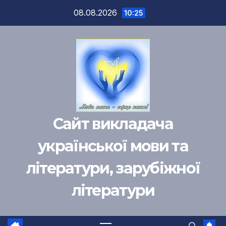
Перейти
08.08.2026
10:25
к
содержимому
Сайт викладача
української мови та
літератури, зарубіжної
літератури