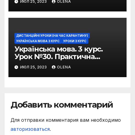
ИЮЛ 25, 2023
OLENA
фразеологізмів
ДИСТАНЦІЙНІ УРОКИ (НА ЧАС КАРАНТИНУ)
УКРАЇНСЬКА МОВА 3 КУРС
УРОКИ 3 КУРС
Українська мова. 3 курс.
Урок №30. Практична
риторика. Оцінювальні
ИЮЛ 25, 2023
OLENA
жанри. Характеристика
Добавить комментарий
Для отправки комментария вам необходимо
авторизоваться
.