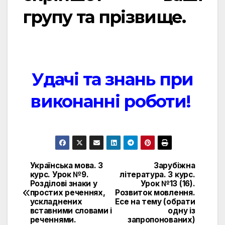
групу та прізвище.
Удачі та знань при
виконанні роботи!
Українська мова. 3
Зарубіжна
Навигация
курс. Урок №9.
література. 3 курс.
Розділові знаки у
Урок №13 (16).
по
простих реченнях,
Розвиток мовлення.
ускладнених
Есе на тему (обрати
записям
вставними словами і
одну із
реченнями.
запропонованих)