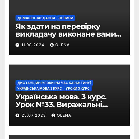
ДОМАШНІ ЗАВДАННЯ
НОВИНИ
Як здати на перевірку
викладачу виконане вами
домашнє завдання
11.08.2024
OLENA
ДИСТАНЦІЙНІ УРОКИ (НА ЧАС КАРАНТИНУ)
УКРАЇНСЬКА МОВА 3 КУРС
УРОКИ 3 КУРС
Українська мова. 3 курс.
Урок №33. Виражальні
можливості фразеологізмів
25.07.2023
OLENA