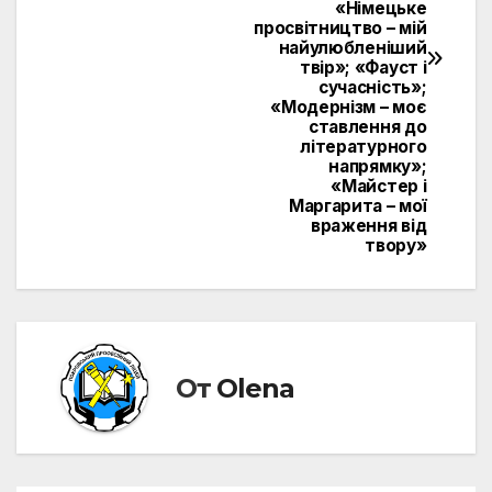
«Німецьке
просвітництво – мій
найулюбленіший
твір»; «Фауст і
сучасність»;
«Модернізм – моє
ставлення до
літературного
напрямку»;
«Майстер і
Маргарита – мої
враження від
твору»
От
Olena