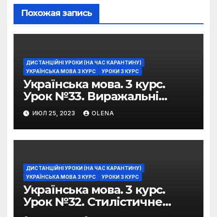
Похожая запись
ДИСТАНЦІЙНІ УРОКИ (НА ЧАС КАРАНТИНУ)
УКРАЇНСЬКА МОВА 3 КУРС
УРОКИ 3 КУРС
Українська мова. 3 курс.
Урок №33. Виражальні
можливості фразеологізмів
ИЮЛ 25, 2023
OLENA
ДИСТАНЦІЙНІ УРОКИ (НА ЧАС КАРАНТИНУ)
УКРАЇНСЬКА МОВА 3 КУРС
УРОКИ 3 КУРС
Українська мова. 3 курс.
Урок №32. Стилістичне
забарвлення