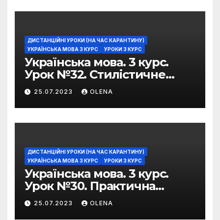
ДИСТАНЦІЙНІ УРОКИ (НА ЧАС КАРАНТИНУ)
УКРАЇНСЬКА МОВА 3 КУРС
УРОКИ 3 КУРС
Українська мова. 3 курс.
Урок №32. Стилістичне
забарвлення
25.07.2023
OLENA
фразеологізмів
ДИСТАНЦІЙНІ УРОКИ (НА ЧАС КАРАНТИНУ)
УКРАЇНСЬКА МОВА 3 КУРС
УРОКИ 3 КУРС
Українська мова. 3 курс.
Урок №30. Практична
риторика. Оцінювальні
25.07.2023
OLENA
жанри. Характеристика