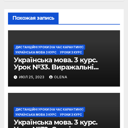
Похожая запись
ДИСТАНЦІЙНІ УРОКИ (НА ЧАС КАРАНТИНУ)
УКРАЇНСЬКА МОВА 3 КУРС
УРОКИ 3 КУРС
Українська мова. 3 курс.
Урок №33. Виражальні
можливості фразеологізмів
ИЮЛ 25, 2023
OLENA
ДИСТАНЦІЙНІ УРОКИ (НА ЧАС КАРАНТИНУ)
УКРАЇНСЬКА МОВА 3 КУРС
УРОКИ 3 КУРС
Українська мова. 3 курс.