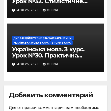
Урок №32. Стилістичне
забарвлення
ИЮЛ 25, 2023
OLENA
фразеологізмів
ДИСТАНЦІЙНІ УРОКИ (НА ЧАС КАРАНТИНУ)
УКРАЇНСЬКА МОВА 3 КУРС
УРОКИ 3 КУРС
Українська мова. 3 курс.
Урок №30. Практична
риторика. Оцінювальні
ИЮЛ 25, 2023
OLENA
жанри. Характеристика
Добавить комментарий
Для отправки комментария вам необходимо