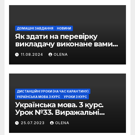
ДОМАШНІ ЗАВДАННЯ
НОВИНИ
Як здати на перевірку
викладачу виконане вами
домашнє завдання
11.08.2024
OLENA
ДИСТАНЦІЙНІ УРОКИ (НА ЧАС КАРАНТИНУ)
УКРАЇНСЬКА МОВА 3 КУРС
УРОКИ 3 КУРС
Українська мова. 3 курс.
Урок №33. Виражальні
можливості фразеологізмів
25.07.2023
OLENA