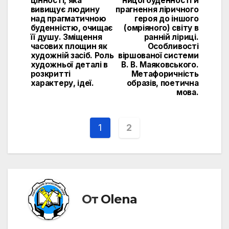
цінності, яка
ницої буденності й
вивищує людину
прагнення ліричного
над прагматичною
героя до іншого
буденністю, очищає
(омріяного) світу в
її душу. Зміщення
ранній ліриці.
часових площин як
Особливості
художній засіб. Роль
віршованої системи
художньої деталі в
В. В. Маяковського.
розкритті
Метафоричність
характеру, ідеї.
образів, поетична
мова.
1
2
От
Olena