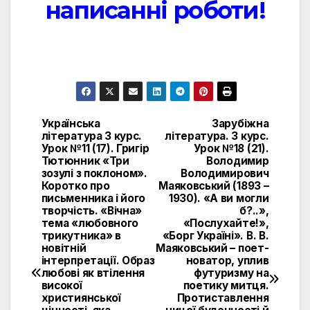
написанні роботи!
Українська
Зарубіжна
Навигация
література 3 курс.
література. 3 курс.
Урок №11 (17). Григір
Урок №18 (21).
по
Тютюнник «Три
Володимир
зозулі з поклоном».
Володимирович
записям
Коротко про
Маяковський (1893 –
письменника і його
1930). «А ви могли
творчість. «Вічна»
б?..»,
тема «любовного
«Послухайте!»,
трикутника» в
«Борг Україні». В. В.
новітній
Маяковський – поет-
інтерпретації. Образ
новатор, уплив
любові як втілення
футуризму на
високої
поетику митця.
християнської
Протиставлення