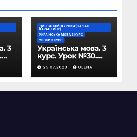
ДИСТАНЦІЙНІ УРОКИ (НА ЧАС
КАРАНТИНУ)
УКРАЇНСЬКА МОВА 3 КУРС
УРОКИ 3 КУРС
. 3
Українська мова. 3
.
курс. Урок №30.
Практична
25.07.2023
OLENA
риторика. Оцінюва
в
льні жанри.
Характеристика