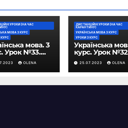
ІЙНІ УРОКИ (НА ЧАС
ДИСТАНЦІЙНІ УРОКИ (НА ЧАС
ИНУ)
КАРАНТИНУ)
ЬКА МОВА 3 КУРС
УКРАЇНСЬКА МОВА 3 КУРС
 КУРС
УРОКИ 3 КУРС
їнська мова. 3
Українська мова
. Урок №33.
курс. Урок №32
ажальні
Стилістичне
07.2023
OLENA
25.07.2023
OLENA
ливості
забарвлення
зеологізмів
фразеологізмі