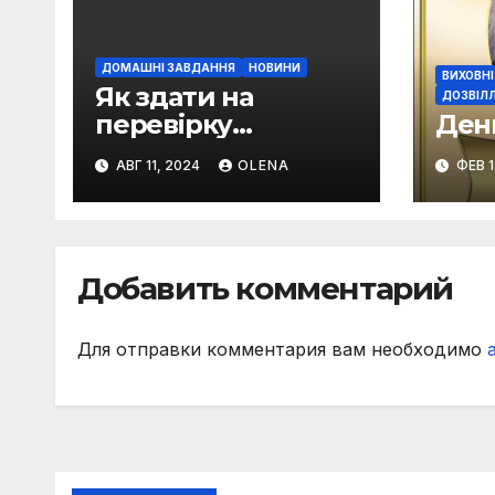
ДОМАШНІ ЗАВДАННЯ
НОВИНИ
ВИХОВНІ
Як здати на
ДОЗВІЛЛ
перевірку
Ден
викладачу
АВГ 11, 2024
OLENA
ФЕВ 1
виконане вами
домашнє завдання
Добавить комментарий
Для отправки комментария вам необходимо