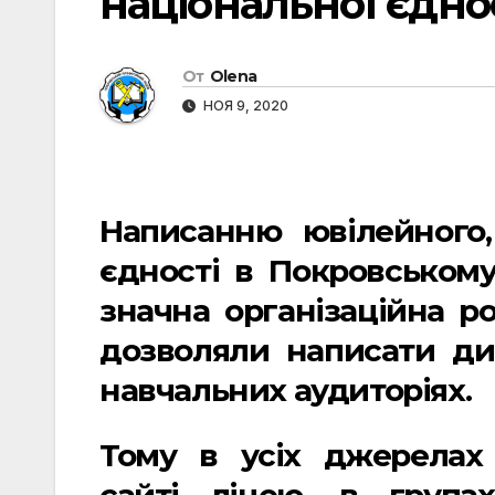
національної єдно
От
Olena
НОЯ 9, 2020
Написанню ювілейного,
єдності в Покровському
значна організаційна р
дозволяли написати дик
навчальних аудиторіях.
Тому в усіх джерелах
сайті ліцею, в групах