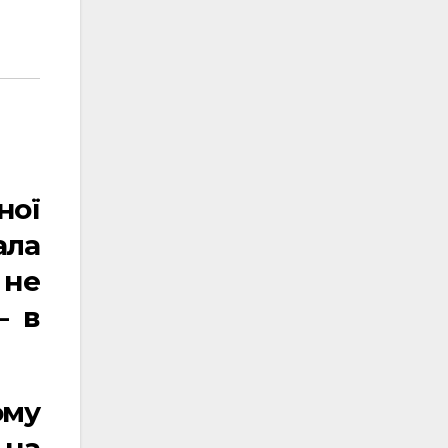
ної
ала
 не
– в
ому
 на