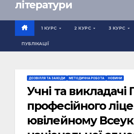
літератури
1 КУРС
2 КУРС
3 КУРС
ПУБЛІКАЦІЇ
ДОЗВІЛЛЯ ТА ЗАХОДИ
МЕТОДИЧНА РОБОТА
НОВИНИ
Учні та викладачі
професійного ліце
ювілейному Всеук