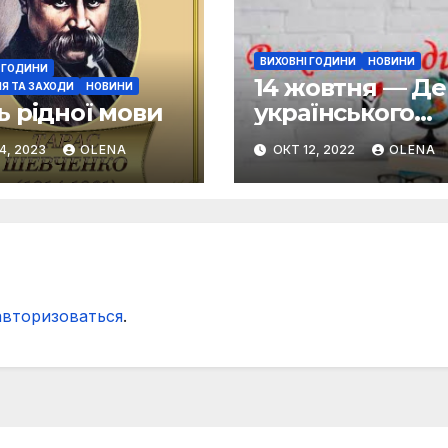
ВИХОВНІ ГОДИНИ
НОВИНИ
 ГОДИНИ
14 жовтня — Де
Я ТА ЗАХОДИ
НОВИНИ
ь рідної мови
українського
козацтва
4, 2023
OLENA
ОКТ 12, 2022
OLENA
авторизоваться
.