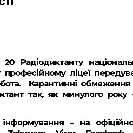
сті
 20 Радіодиктанту національ
 професійному ліцеї передув
обота. Карантинні обмеження
тант так, як минулого року 
 інформування – на офіційн
 Telegram, Viser, Faсebook,