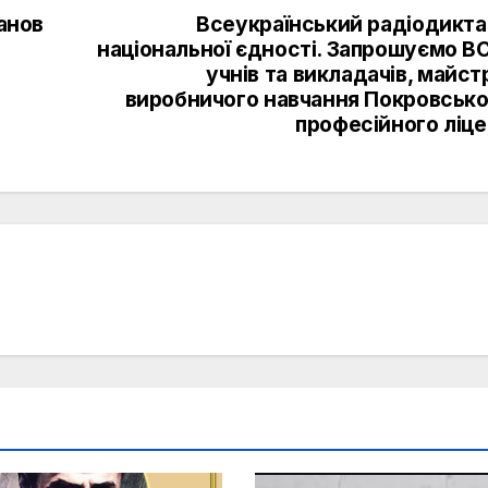
данов
Всеукраїнський радіодикта
національної єдності. Запрошуємо В
учнів та викладачів, майст
виробничого навчання Покровсько
професійного ліц