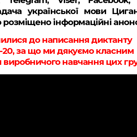
адача української мови Цига
 розміщено інформаційні анон
илися до написання диктанту
, 5-20, за що ми дякуємо класним
 виробничого навчання цих гру