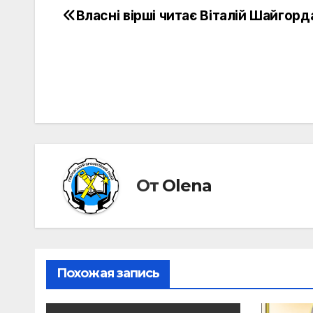
Власні вірші читає Віталій Шайгор
Навигация
по
записям
От
Olena
Похожая запись