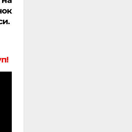
нок
си.
п!