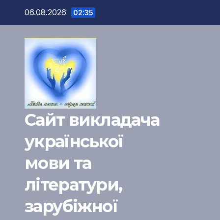
Перейти
06.08.2026
02:35
к
содержимому
Сайт викладача
української
мови та
літератури,
зарубіжної