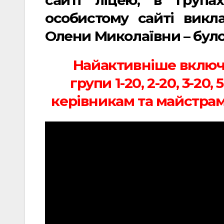
особистому сайті викл
Олени Миколаївни – було
Найактивніше включ
групи 1-20, 2-20, 3-20
керівникам та майстрам