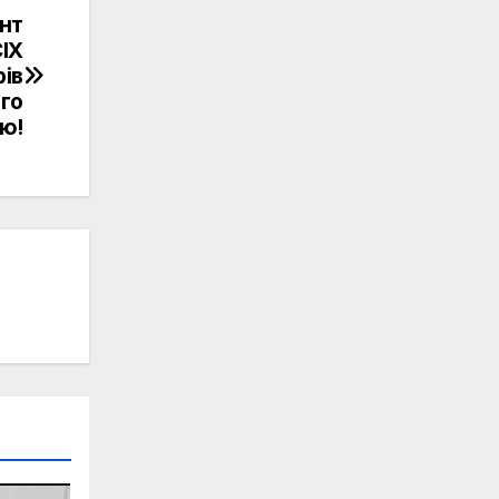
нт
СІХ
рів
го
ею!