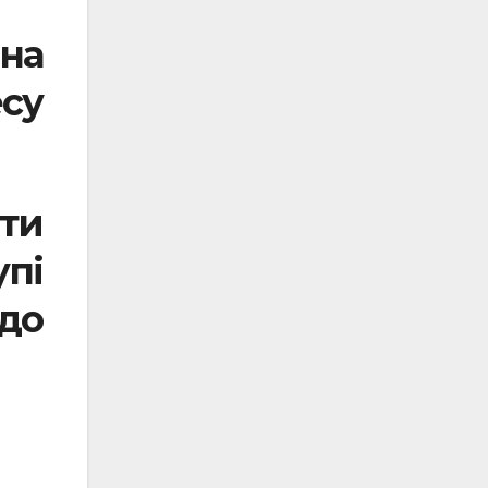
на
у
ати
упі
 до