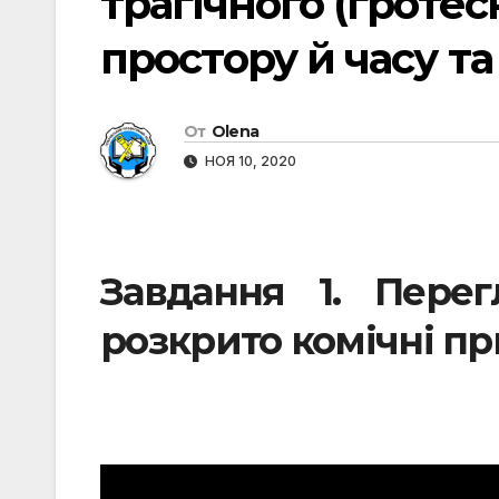
трагічного (гроте
простору й часу та 
От
Olena
НОЯ 10, 2020
Завдання 1. Перег
розкрито комічні п