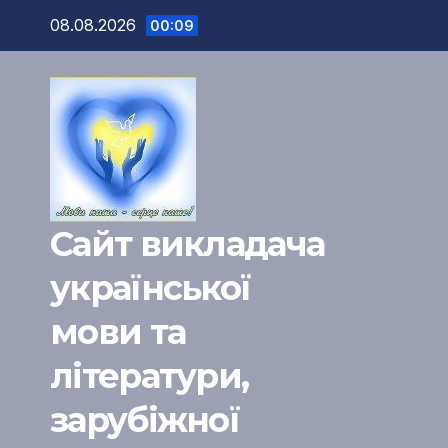
Перейти
08.08.2026
00:09
к
содержимому
Сайт викладача
української
мови та
літератури,
зарубіжної