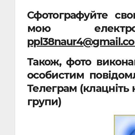
Сфотографуйте сво
мою елек
ppl38naur4@gmail.c
Також, фото викона
особистим повідомл
Телеграм (клацніть 
групи)