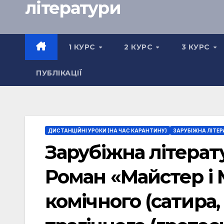
літератури
1 КУРС
2 КУРС
3 КУРС
ПУБЛІКАЦІЇ
ДИСТАНЦІЙНІ УРОКИ (НА ЧАС КАРАНТИНУ)
ЗАРУБІЖНА ЛІТЕР
Зарубіжна літератур
Роман «Майстер і 
комічного (сатира, 