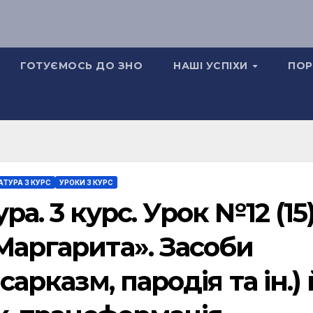
ГОТУЄМОСЬ ДО ЗНО
НАШІ УСПІХИ
ПОР
АТУРА 3 КУРС
УРОКИ 3 КУРС
а. 3 курс. Урок №12 (15)
Маргарита». Засоби
сарказм, пародія та ін.) 