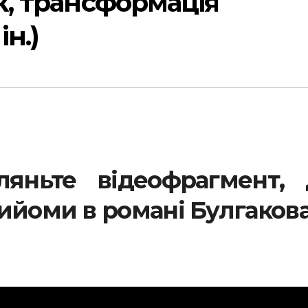
ск, трансформація
ін.)
ляньте відеофрагмент, 
рийоми в романі Булгаков