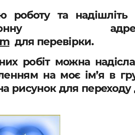
ю роботу та надішліть 
тронну адрес
om
для перевірки.
них робіт можна надісл
енням на моє ім’я в гр
на рисунок для переходу