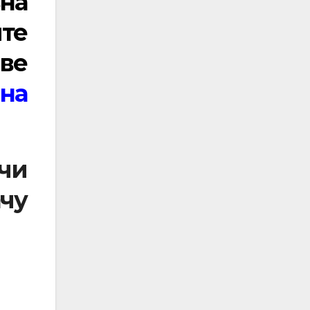
на
йте
ве
ана
чи
ачу