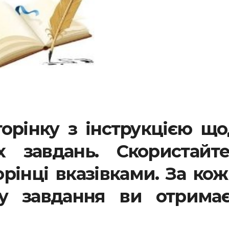
орінку з інструкцією щ
х завдань. Скористайте
рінці вказівками. За ко
ку завдання ви отримає