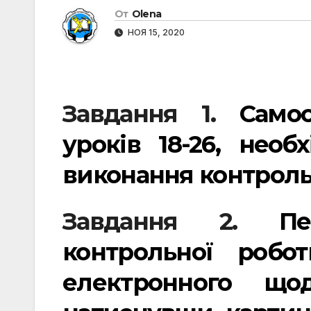
От
Olena
НОЯ 15, 2020
Завдання 1.
Самос
уроків 18-26, нео
виконання контроль
Завдання 2.
П
контрольної робо
електронного щод