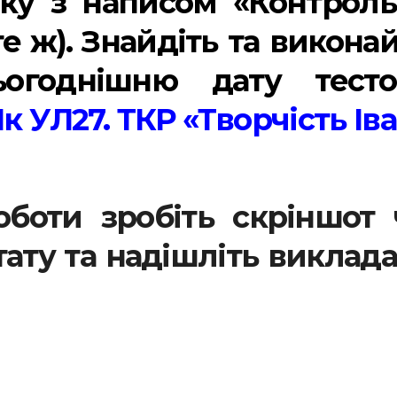
ку з написом «Контроль
те ж). Знайдіть та викона
огоднішню дату тесто
1к УЛ27. ТКР «Творчість Ів
оботи зробіть скріншот 
ату та надішліть виклад