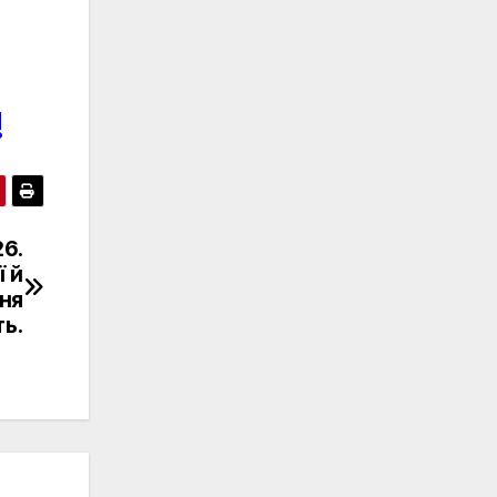
!
26.
ї й
ня
ть.