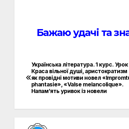
Бажаю удачі та зн
Українська література. 1 курс. Урок
Навигация
Краса вільної душі, аристократизм
по
як провідні мотиви новел «Іmpromt
phantasie», «Valse melancolique».
записям
Напам’ять уривок із новели