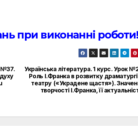
ань при виконанні роботи
 №37.
Українська література. 1 курс. Урок №
 духу
Роль І.Франка в розвитку драматургі
u
театру («Украдене щастя»). Значен
творчості І.Франка, її актуальніс