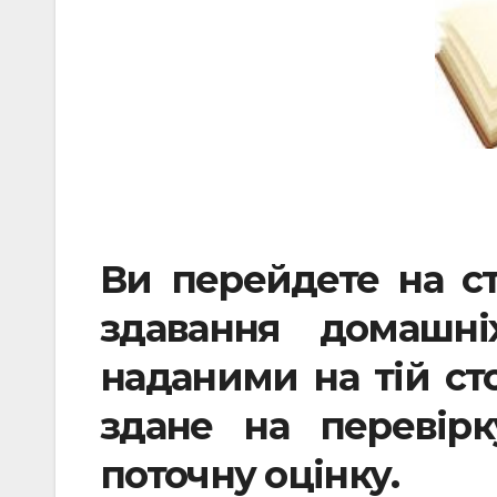
Ви перейдете на ст
здавання домашні
наданими на тій сто
здане на перевір
поточну оцінку.