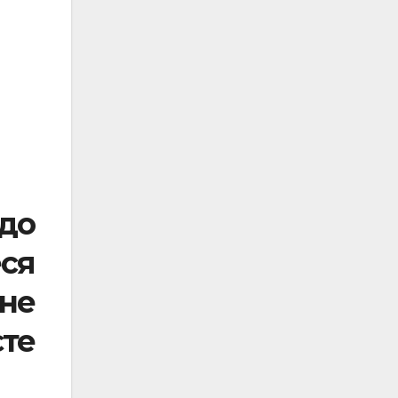
одо
ся
жне
те