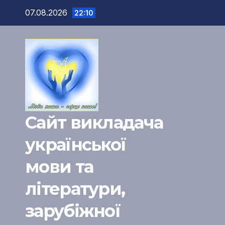
Перейти
07.08.2026
22:10
к
содержимому
Сайт викладача
української
мови та
літератури,
зарубіжної