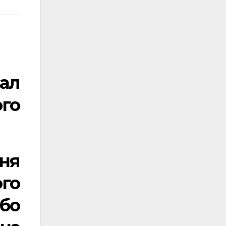
ал
го
ня
го
бо