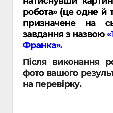
натиснувши картин
робота» (це одне й 
призначене на сь
завдання з назвою
«
Франка».
Після виконання р
фото вашого результ
на перевірку.