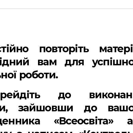
тійно повторіть матері
бхідний вам для успішно
ної роботи.
ерейдіть до виконан
ти, зайшовши до вашо
енника «Всеосвіта» а