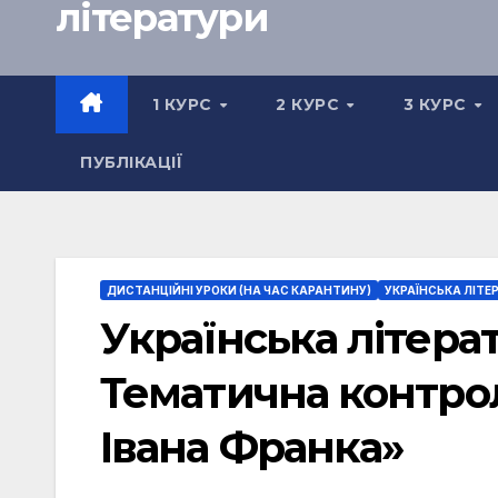
літератури
1 КУРС
2 КУРС
3 КУРС
ПУБЛІКАЦІЇ
ДИСТАНЦІЙНІ УРОКИ (НА ЧАС КАРАНТИНУ)
УКРАЇНСЬКА ЛІТЕР
Українська літерат
Тематична контрол
Івана Франка»