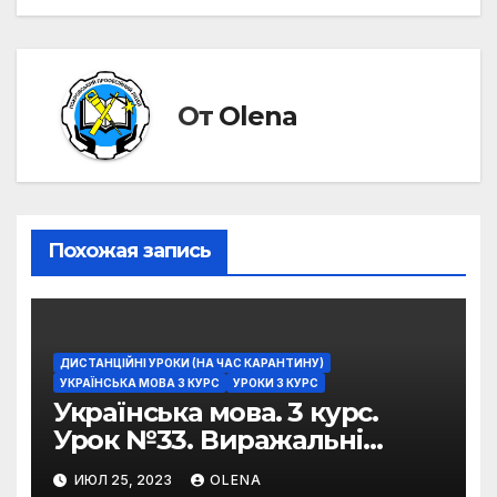
От
Olena
Похожая запись
ДИСТАНЦІЙНІ УРОКИ (НА ЧАС КАРАНТИНУ)
УКРАЇНСЬКА МОВА 3 КУРС
УРОКИ 3 КУРС
Українська мова. 3 курс.
Урок №33. Виражальні
можливості фразеологізмів
ИЮЛ 25, 2023
OLENA