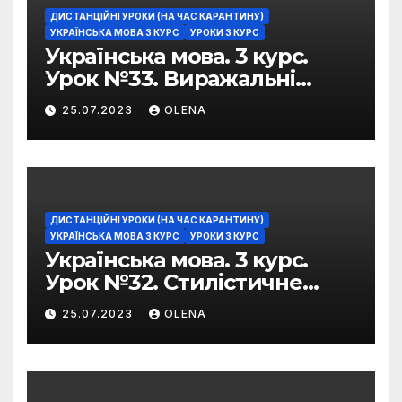
ДИСТАНЦІЙНІ УРОКИ (НА ЧАС КАРАНТИНУ)
УКРАЇНСЬКА МОВА 3 КУРС
УРОКИ 3 КУРС
Українська мова. 3 курс.
Урок №33. Виражальні
можливості фразеологізмів
25.07.2023
OLENA
ДИСТАНЦІЙНІ УРОКИ (НА ЧАС КАРАНТИНУ)
УКРАЇНСЬКА МОВА 3 КУРС
УРОКИ 3 КУРС
Українська мова. 3 курс.
Урок №32. Стилістичне
забарвлення
25.07.2023
OLENA
фразеологізмів