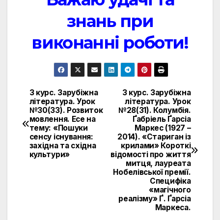
знань при
виконанні роботи!
3 курс. Зарубіжна
3 курс. Зарубіжна
Навигация
література. Урок
література. Урок
№30(33). Розвиток
№28(31). Колумбія.
по
мовлення. Есе на
Ґабріель Ґарсіа
тему: «Пошуки
Маркес (1927 –
записям
сенсу існування:
2014). «Стариган із
західна та східна
крилами» Короткі
культури»
відомості про життя
митця, лауреата
Нобелівської премії.
Специфіка
«магічного
реалізму» Ґ. Ґарсіа
Маркеса.