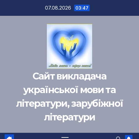
Перейти
07.08.2026
03:47
к
содержимому
Сайт викладача
української мови та
літератури, зарубіжної
літератури