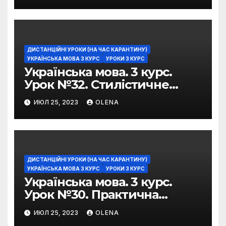
ДИСТАНЦІЙНІ УРОКИ (НА ЧАС КАРАНТИНУ)
УКРАЇНСЬКА МОВА 3 КУРС
УРОКИ 3 КУРС
Українська мова. 3 курс.
Урок №32. Стилістичне
забарвлення
ИЮЛ 25, 2023
OLENA
фразеологізмів
ДИСТАНЦІЙНІ УРОКИ (НА ЧАС КАРАНТИНУ)
УКРАЇНСЬКА МОВА 3 КУРС
УРОКИ 3 КУРС
Українська мова. 3 курс.
Урок №30. Практична
риторика. Оцінювальні
ИЮЛ 25, 2023
OLENA
жанри. Характеристика