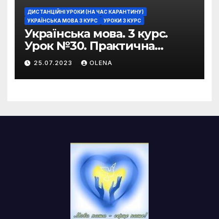
ДИСТАНЦІЙНІ УРОКИ (НА ЧАС КАРАНТИНУ)
УКРАЇНСЬКА МОВА 3 КУРС
УРОКИ 3 КУРС
Українська мова. 3 курс.
Урок №30. Практична
риторика. Оцінювальні
25.07.2023
OLENA
жанри. Характеристика