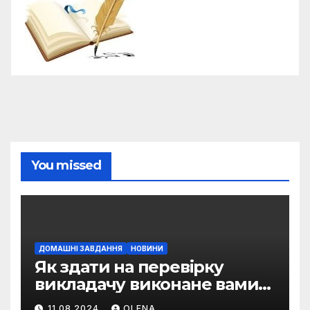
You missed
ДОМАШНІ ЗАВДАННЯ
НОВИНИ
Як здати на перевірку
викладачу виконане вами
домашнє завдання
11.08.2024
OLENA