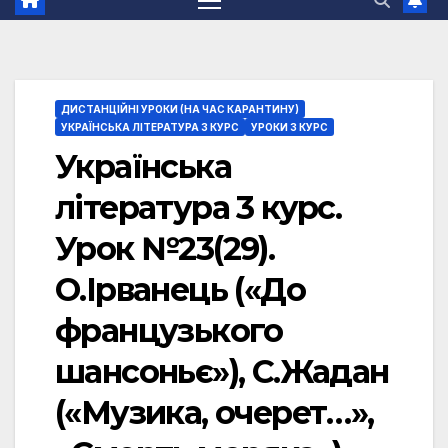
ДИСТАНЦІЙНІ УРОКИ (НА ЧАС КАРАНТИНУ)
УКРАЇНСЬКА ЛІТЕРАТУРА 3 КУРС
УРОКИ 3 КУРС
Українська
література 3 курс.
Урок №23(29).
О.Ірванець («До
французького
шансоньє»), С.Жадан
(«Музика, очерет…»,