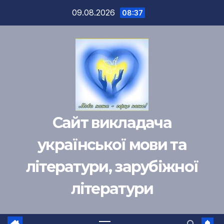
Перейти
09.08.2026
08:37
к
содержимому
Сайт викладача
української мови та
літератури, зарубіжної
літератури