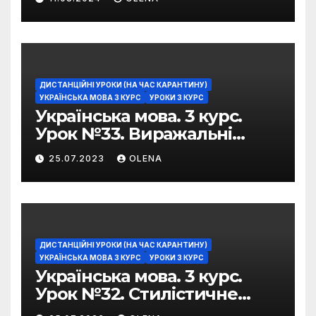
ДИСТАНЦІЙНІ УРОКИ (НА ЧАС КАРАНТИНУ)
УКРАЇНСЬКА МОВА 3 КУРС
УРОКИ 3 КУРС
Українська мова. 3 курс.
Урок №33. Виражальні
можливості фразеологізмів
25.07.2023
OLENA
ДИСТАНЦІЙНІ УРОКИ (НА ЧАС КАРАНТИНУ)
УКРАЇНСЬКА МОВА 3 КУРС
УРОКИ 3 КУРС
Українська мова. 3 курс.
Урок №32. Стилістичне
забарвлення