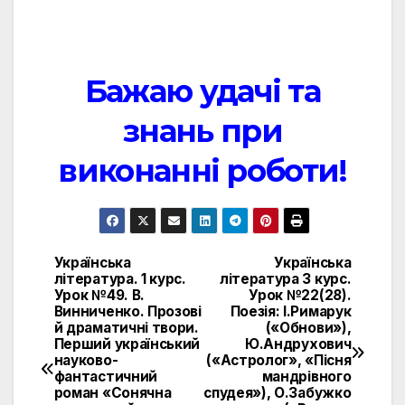
Бажаю удачі та
знань при
виконанні роботи!
Українська
Українська
Навигация
література. 1 курс.
література 3 курс.
Урок №49. В.
Урок №22(28).
по
Винниченко. Прозові
Поезія: І.Римарук
й драматичні твори.
(«Обнови»),
записям
Перший український
Ю.Андрухович
науково-
(«Астролог», «Пісня
фантастичний
мандрівного
роман «Сонячна
спудея»), О.Забужко