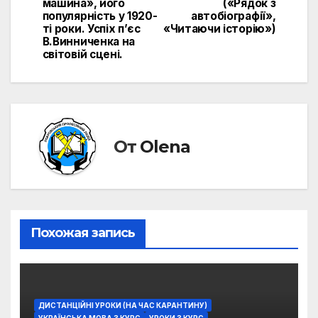
машина», його
(«Рядок з
популярність у 1920-
автобіографії»,
ті роки. Успіх п’єс
«Читаючи історію»)
В.Винниченка на
світовій сцені.
От
Olena
Похожая запись
ДИСТАНЦІЙНІ УРОКИ (НА ЧАС КАРАНТИНУ)
УКРАЇНСЬКА МОВА 3 КУРС
УРОКИ 3 КУРС