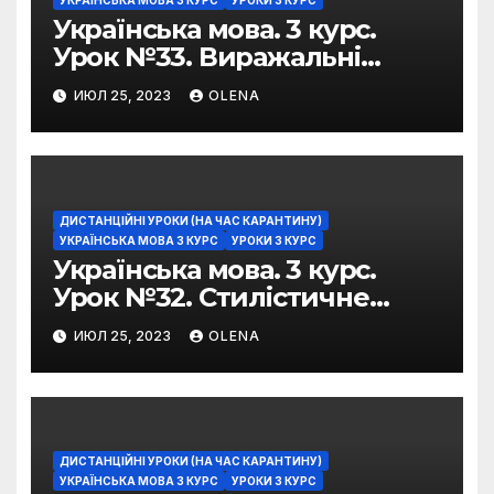
Українська мова. 3 курс.
Урок №33. Виражальні
можливості фразеологізмів
ИЮЛ 25, 2023
OLENA
ДИСТАНЦІЙНІ УРОКИ (НА ЧАС КАРАНТИНУ)
УКРАЇНСЬКА МОВА 3 КУРС
УРОКИ 3 КУРС
Українська мова. 3 курс.
Урок №32. Стилістичне
забарвлення
ИЮЛ 25, 2023
OLENA
фразеологізмів
ДИСТАНЦІЙНІ УРОКИ (НА ЧАС КАРАНТИНУ)
УКРАЇНСЬКА МОВА 3 КУРС
УРОКИ 3 КУРС