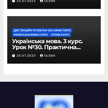
25.07.2023
OLENA
фразеологізмів
ДИСТАНЦІЙНІ УРОКИ (НА ЧАС КАРАНТИНУ)
УКРАЇНСЬКА МОВА 3 КУРС
УРОКИ 3 КУРС
Українська мова. 3 курс.
Урок №30. Практична
риторика. Оцінювальні
25.07.2023
OLENA
жанри. Характеристика