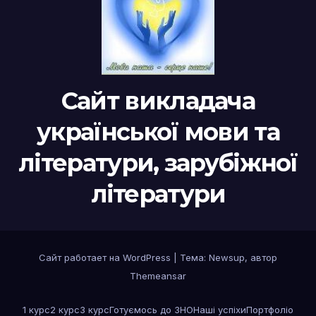
Сайт викладача
української мови та
літератури, зарубіжної
літератури
Сайт работает на WordPress
|
Тема:
Newsup
, автор
Themeansar
1 курс
2 курс
3 курс
Готуємось до ЗНО
Наші успіхи
Портфоліо