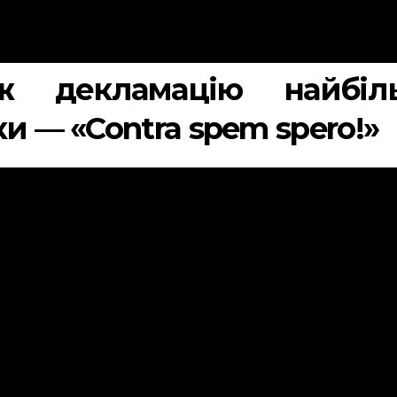
ож декламацію найбіл
и — «Contra spem spero!»