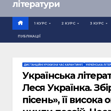
літератури
1 КУРС
2 КУРС
3 КУРС
ПУБЛІКАЦІЇ
ДИСТАНЦІЙНІ УРОКИ (НА ЧАС КАРАНТИНУ)
УКРАЇНСЬКА ЛІТЕР
Українська літерат
Леся Українка. Збі
пісень», її висока 