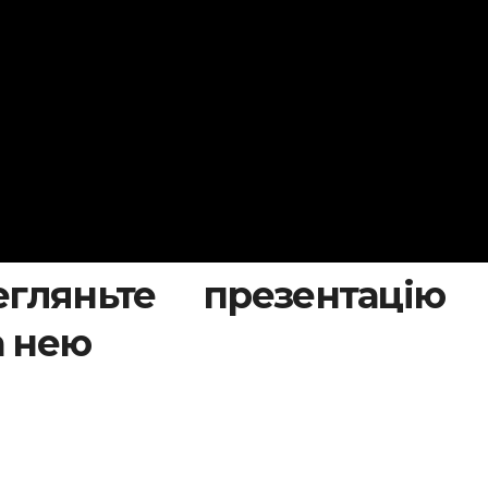
гляньте презентацію 
а нею