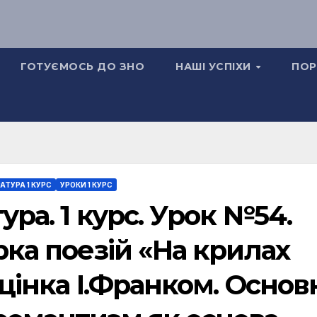
ГОТУЄМОСЬ ДО ЗНО
НАШІ УСПІХИ
ПОР
АТУРА 1 КУРС
УРОКИ 1 КУРС
ура. 1 курс. Урок №54.
рка поезій «На крилах
оцінка І.Франком. Основ