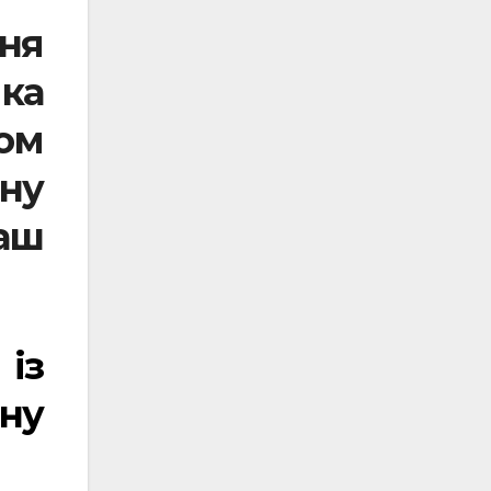
ня
ка
ом
ну
аш
 із
ну