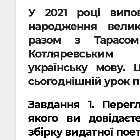
У 2021 році випо
народження велик
разом з Тарасо
Котляревським 
українську мову.
сьогоднішній урок п
Завдання
1. Перег
якого ви довідає
збірку видатної поет