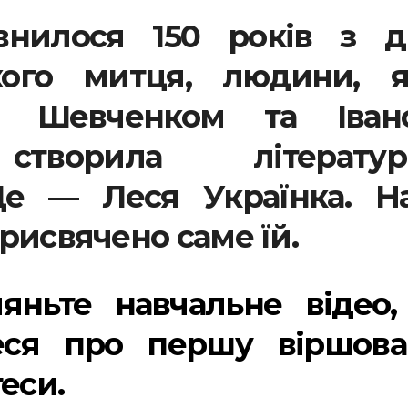
внилося 150 років з д
ого митця, людини, я
м Шевченком та Іван
створила літератур
 Це — Леся Українка. Н
рисвячено саме їй.
ляньте навчальне відео,
теся про першу віршова
еси.