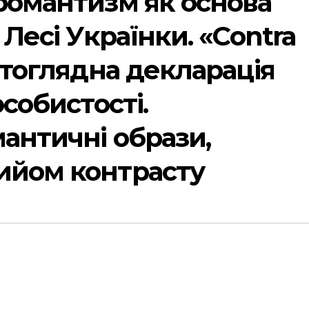
романтизм як основа
 Лесі Українки. «Contra
вітоглядна декларація
особистості.
мантичні образи,
ийом контрасту