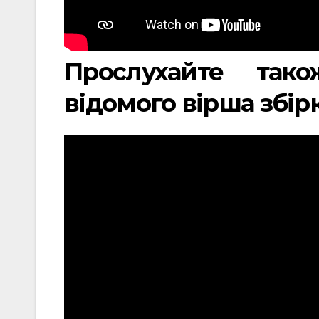
Прослухайте так
відомого вірша збірк