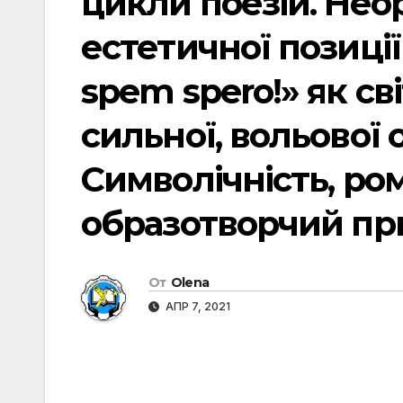
цикли поезій. Нео
естетичної позиції
spem spero!» як с
сильної, вольової 
Символічність, ро
образотворчий пр
От
Olena
АПР 7, 2021