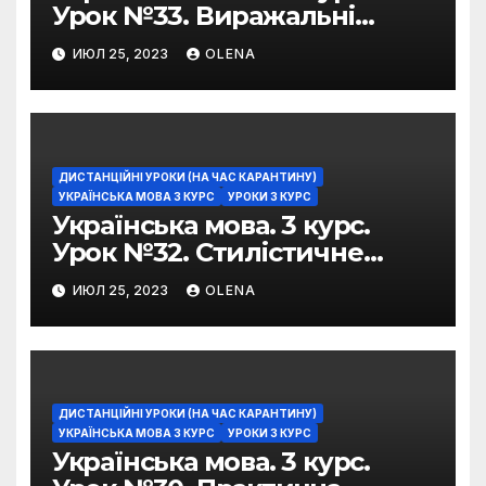
Урок №33. Виражальні
можливості фразеологізмів
ИЮЛ 25, 2023
OLENA
ДИСТАНЦІЙНІ УРОКИ (НА ЧАС КАРАНТИНУ)
УКРАЇНСЬКА МОВА 3 КУРС
УРОКИ 3 КУРС
Українська мова. 3 курс.
Урок №32. Стилістичне
забарвлення
ИЮЛ 25, 2023
OLENA
фразеологізмів
ДИСТАНЦІЙНІ УРОКИ (НА ЧАС КАРАНТИНУ)
УКРАЇНСЬКА МОВА 3 КУРС
УРОКИ 3 КУРС
Українська мова. 3 курс.