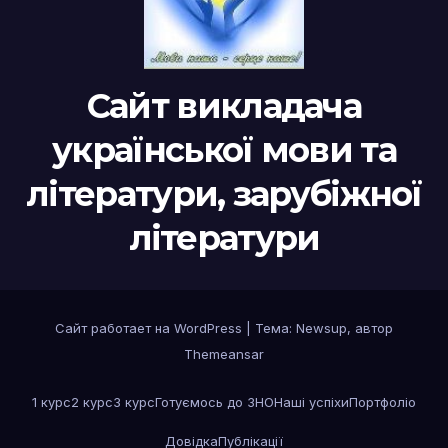
Сайт викладача
української мови та
літератури, зарубіжної
літератури
Сайт работает на WordPress
|
Тема:
Newsup
, автор
Themeansar
1 курс
2 курс
3 курс
Готуємось до ЗНО
Наші успіхи
Портфоліо
Довідка
Публікації