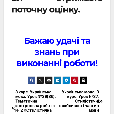
поточну оцінку.
Бажаю удачі та
знань при
виконанні роботи!
3 курс. Українська
Українська мова. 3
Навигация
мова. Урок №39(36).
курс. Урок №37.
Тематична
Стилістичні
по
контрольна робота
особливості частин
№ 2 «Стилістична
мови