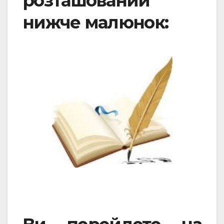
розташований
нижче малюнок: