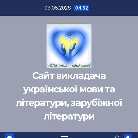
Перейти
09.08.2026
04:52
к
содержимому
Сайт викладача
української мови та
літератури, зарубіжної
літератури