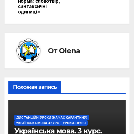
записям
норма: словотвір,
синтаксичні
одиниці»
От
Olena
Похожая запись
ДИСТАНЦІЙНІ УРОКИ (НА ЧАС КАРАНТИНУ)
УКРАЇНСЬКА МОВА 3 КУРС
УРОКИ 3 КУРС
Українська мова. 3 курс.