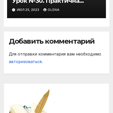
Урок №30. Практична
риторика. Оцінювальні
ИЮЛ 25, 2023
OLENA
жанри. Характеристика
Добавить комментарий
Для отправки комментария вам необходимо
авторизоваться
.