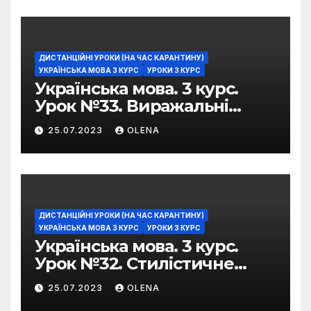
ДИСТАНЦІЙНІ УРОКИ (НА ЧАС КАРАНТИНУ)
УКРАЇНСЬКА МОВА 3 КУРС
УРОКИ 3 КУРС
Українська мова. 3 курс.
Урок №33. Виражальні
можливості фразеологізмів
25.07.2023
OLENA
ДИСТАНЦІЙНІ УРОКИ (НА ЧАС КАРАНТИНУ)
УКРАЇНСЬКА МОВА 3 КУРС
УРОКИ 3 КУРС
Українська мова. 3 курс.
Урок №32. Стилістичне
забарвлення
25.07.2023
OLENA
фразеологізмів