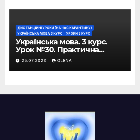
ДИСТАНЦІЙНІ УРОКИ (НА ЧАС КАРАНТИНУ)
УКРАЇНСЬКА МОВА 3 КУРС
УРОКИ 3 КУРС
Українська мова. 3 курс.
Урок №30. Практична
риторика. Оцінювальні
25.07.2023
OLENA
жанри. Характеристика