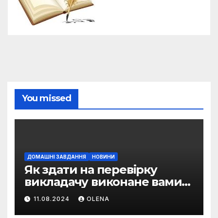
You missed
ДОМАШНІ ЗАВДАННЯ
НОВИНИ
Як здати на перевірку
викладачу виконане вами
домашнє завдання
11.08.2024
OLENA