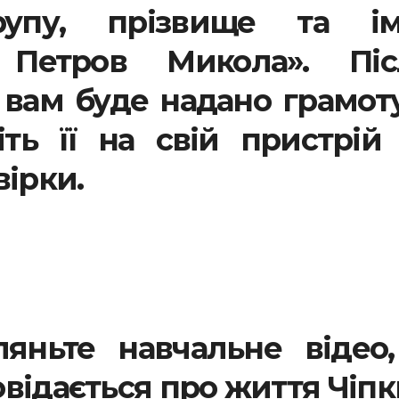
упу, прізвище та ім’
, Петров Микола». Піс
 вам буде надано грамот
ть її на свій пристрій 
ірки.
ляньте навчальне відео,
відається про життя Чіпк