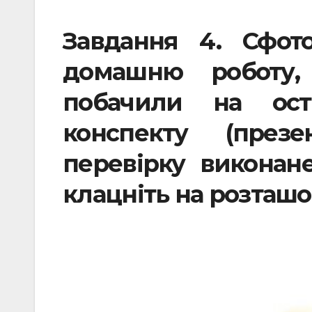
Завдання 4.
Сфот
домашню роботу,
побачили на оста
конспекту (през
перевірку виконан
клацніть на розташ