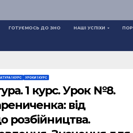
ГОТУЄМОСЬ ДО ЗНО
НАШІ УСПІХИ
ПОР
АТУРА 1 КУРС
УРОКИ 1 КУРС
ура. 1 курс. Урок №8.
рениченка: від
о розбійництва.