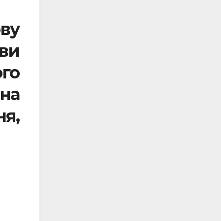
ву
ви
го
на
я,