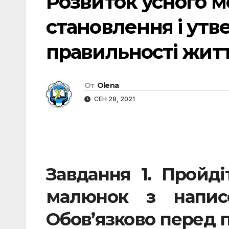
Розвиток усного м
становлення і ут
правильності жит
От
Olena
СЕН 28, 2021
Завдання
1. Пройді
малюнок з написо
Обов’язково перед 