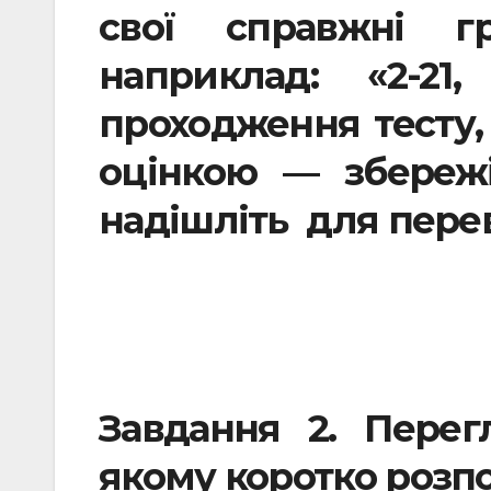
свої справжні гр
наприклад: «2-21
проходження тесту,
оцінкою — збережі
надішліть
для перев
Завдання
2. Перег
якому коротко розпо