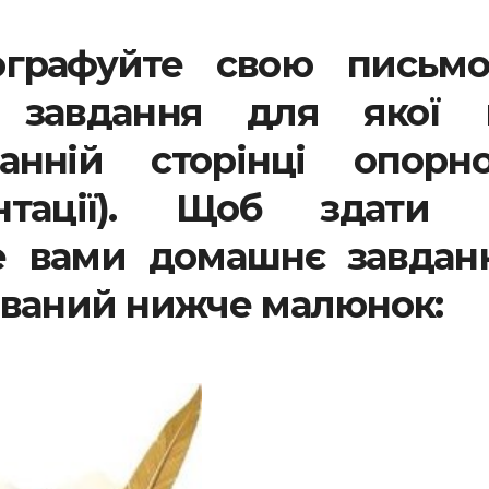
ографуйте свою письмо
 завдання для якої 
нній сторінці опорно
ентації). Щоб здати 
е вами домашнє завданн
ований нижче малюнок: