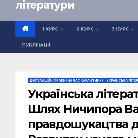
літератури
1 КУРС
2 КУРС
3 КУРС
ПУБЛІКАЦІЇ
ДИСТАНЦІЙНІ УРОКИ (НА ЧАС КАРАНТИНУ)
УКРАЇНСЬКА ЛІТЕР
Українська літерат
Шлях Ничипора Ва
правдошукацтва д