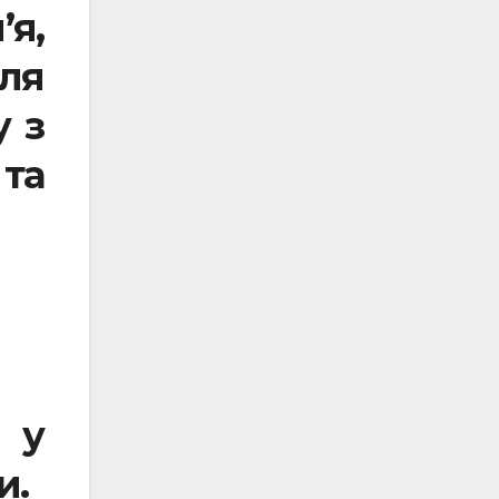
я,
ля
у з
та
 у
и.