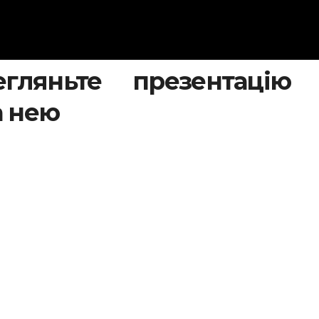
гляньте презентацію 
а нею