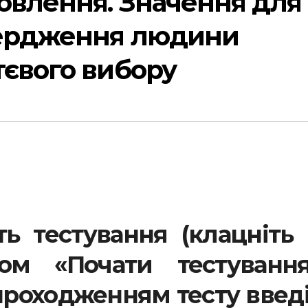
овлення. Значення для
вердження людини
тєвого вибору
ть тестування (клацніть
м «Почати тестування»
проходженням тесту введ