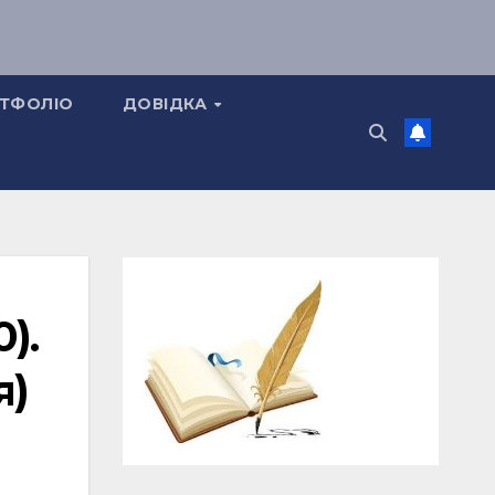
ТФОЛІО
ДОВІДКА
).
я)