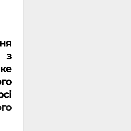
ня
 з
ке
го
сі
го