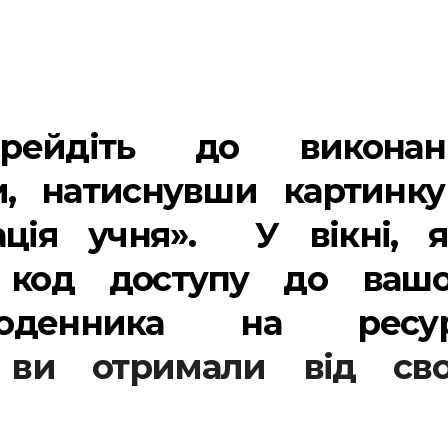
ерейдіть до виконан
и, натиснувши картинку
ація учня». У вікні, я
ь код доступу до вашо
щоденника на ресур
 ви отримали від сво