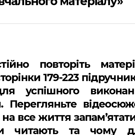
вчального матеріалу»
тійно повторіть матері
торінки 179-223 підручник
ля успішного виконан
. Перегляньте відеосюж
а все життя запам’ятати
и читають та чому д