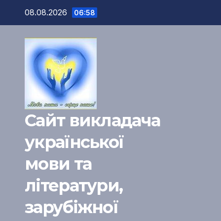
Перейти
08.08.2026
06:58
к
содержимому
Сайт викладача
української
мови та
літератури,
зарубіжної