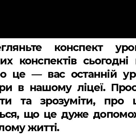
гляньте конспект урок
их конспектів сьогодні 
бо це — вас останній у
ури в нашому ліцеї. Про
ати та зрозуміти, про 
ться, що це дуже допом
лому житті.