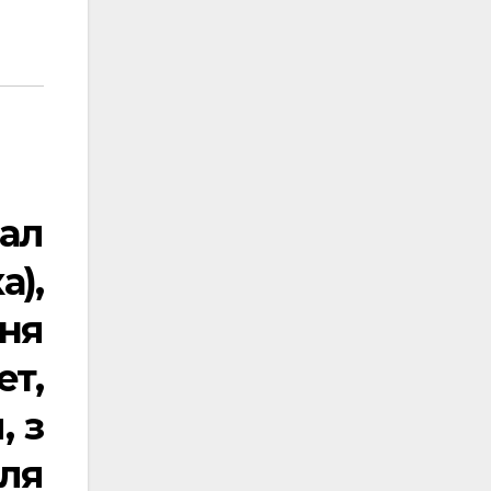
ал
а),
ня
ет,
, з
ля