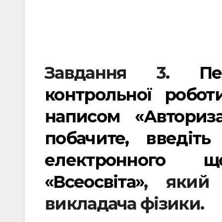
Завдання 3.
П
контрольної робот
написом «Авториз
побачите, введіт
електронного 
«Всеосвіта»
, який
викладача фізики.