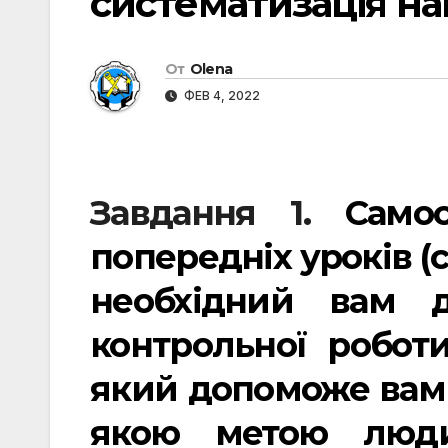
систематизація на
От
Olena
ФЕВ 4, 2022
Завдання 1.
Самос
попередніх уроків (с
необхідний вам д
контрольної роботи
який допоможе вам н
якою метою люд