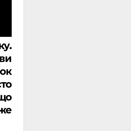
у.
ви
рок
сто
що
оже