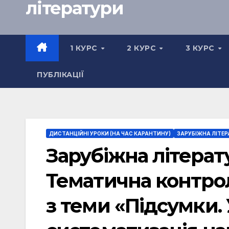
літератури
1 КУРС
2 КУРС
3 КУРС
ПУБЛІКАЦІЇ
ДИСТАНЦІЙНІ УРОКИ (НА ЧАС КАРАНТИНУ)
ЗАРУБІЖНА ЛІТЕР
Зарубіжна літерату
Тематична контрол
з теми «Підсумки.