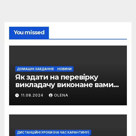
You missed
ДОМАШНІ ЗАВДАННЯ
НОВИНИ
Як здати на перевірку
викладачу виконане вами
домашнє завдання
11.08.2024
OLENA
ДИСТАНЦІЙНІ УРОКИ (НА ЧАС КАРАНТИНУ)