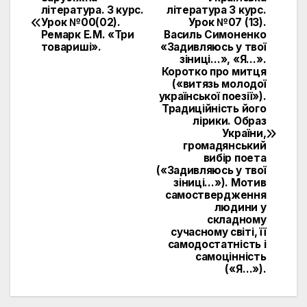
Навигация
література. 3 курс.
література 3 курс.
Урок №00(02).
Урок №07 (13).
по
Ремарк Е.М. «Три
Василь Симоненко
товариші».
«Задивляюсь у твої
записям
зіниці…», «Я…».
Коротко про митця
(«витязь молодої
української поезії»).
Традиційність його
лірики. Образ
України,
громадянський
вибір поета
(«Задивляюсь у твої
зіниці…»). Мотив
самоствердження
людини у
складному
сучасному світі, її
самодостатність і
самоцінність
(«Я…»).