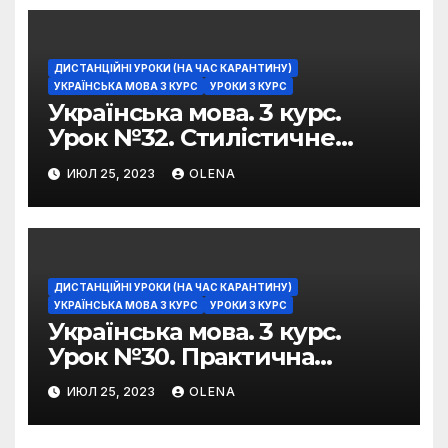
ДИСТАНЦІЙНІ УРОКИ (НА ЧАС КАРАНТИНУ)
УКРАЇНСЬКА МОВА 3 КУРС
УРОКИ 3 КУРС
Українська мова. 3 курс.
Урок №32. Стилістичне
забарвлення
ИЮЛ 25, 2023
OLENA
фразеологізмів
ДИСТАНЦІЙНІ УРОКИ (НА ЧАС КАРАНТИНУ)
УКРАЇНСЬКА МОВА 3 КУРС
УРОКИ 3 КУРС
Українська мова. 3 курс.
Урок №30. Практична
риторика. Оцінювальні
ИЮЛ 25, 2023
OLENA
жанри. Характеристика