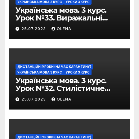
УКРАЇНСЬКА МОВА 3 КУРС
УРОКИ 3 КУРС
Українська мова. 3 курс.
Урок №33. Виражальні
можливості фразеологізмів
25.07.2023
OLENA
ДИСТАНЦІЙНІ УРОКИ (НА ЧАС КАРАНТИНУ)
УКРАЇНСЬКА МОВА 3 КУРС
УРОКИ 3 КУРС
Українська мова. 3 курс.
Урок №32. Стилістичне
забарвлення
25.07.2023
OLENA
фразеологізмів
ДИСТАНЦІЙНІ УРОКИ (НА ЧАС КАРАНТИНУ)