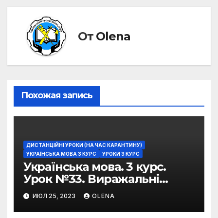
От
Olena
Похожая запись
ДИСТАНЦІЙНІ УРОКИ (НА ЧАС КАРАНТИНУ)
УКРАЇНСЬКА МОВА 3 КУРС
УРОКИ 3 КУРС
Українська мова. 3 курс.
Урок №33. Виражальні
можливості фразеологізмів
ИЮЛ 25, 2023
OLENA