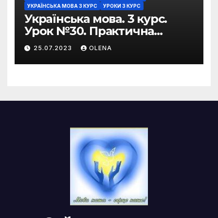
УКРАЇНСЬКА МОВА 3 КУРС
УРОКИ 3 КУРС
Українська мова. 3 курс.
Урок №30. Практична
риторика. Оцінювальні
25.07.2023
OLENA
жанри. Характеристика