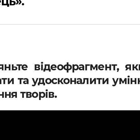
ць».
яньте відеофрагмент, я
ти та удосконалити умін
ння творів.