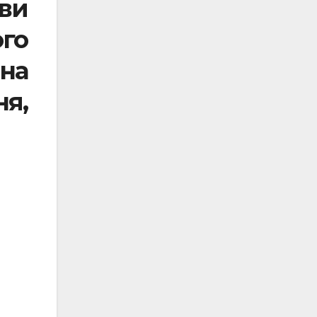
ви
го
на
я,