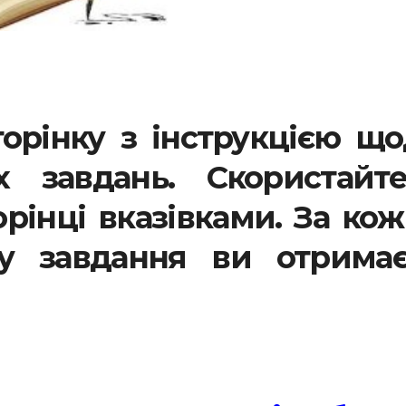
орінку з інструкцією щ
х завдань. Скористайте
рінці вказівками. За ко
ку завдання ви отримає