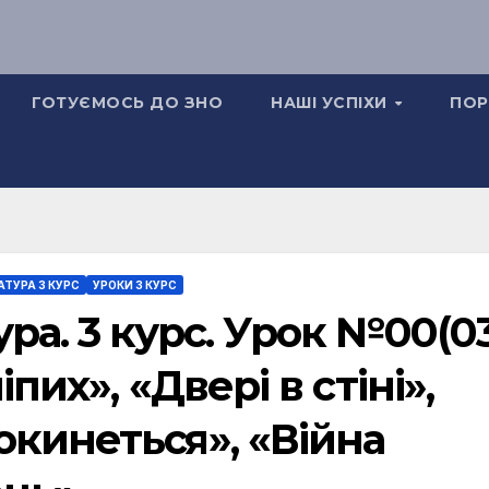
ГОТУЄМОСЬ ДО ЗНО
НАШІ УСПІХИ
ПОР
АТУРА 3 КУРС
УРОКИ 3 КУРС
ра. 3 курс. Урок №00(03
іпих», «Двері в стіні»,
кинеться», «Війна