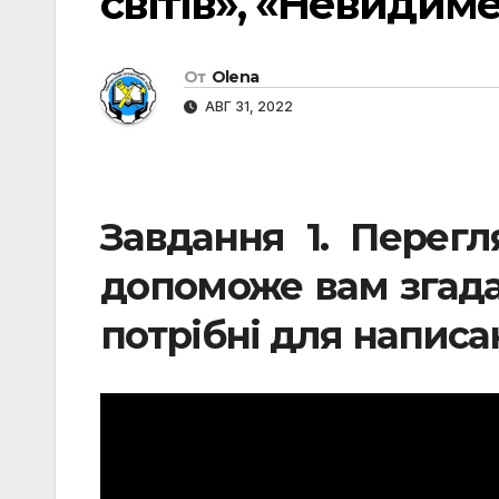
світів», «Невидиме
От
Olena
АВГ 31, 2022
Завдання 1. Перегл
допоможе вам згада
потрібні для написа