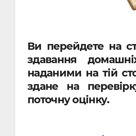
Ви перейдете на ст
здавання домашні
наданими на тій сто
здане на перевір
поточну оцінку.