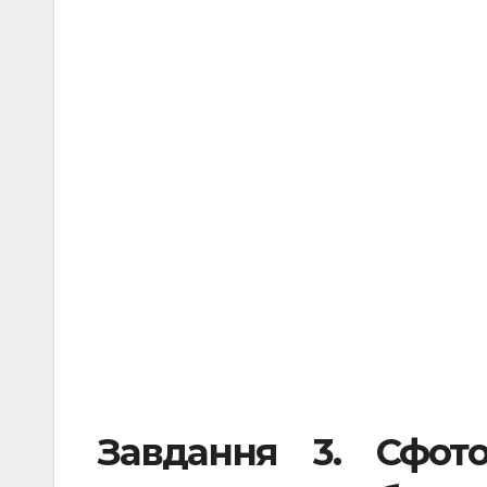
.
.
Завдання 3.
Сфот