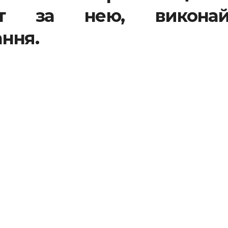
ект за нею, виконай
ання.