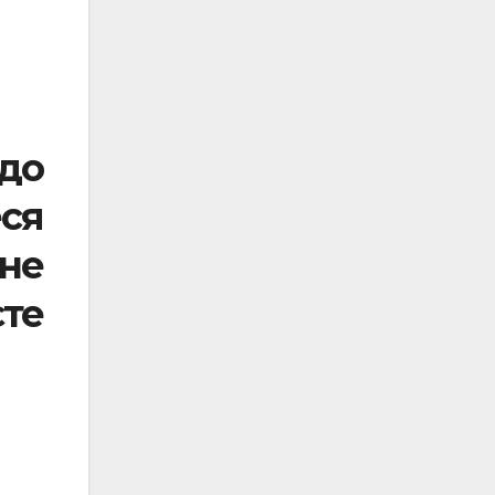
одо
ся
жне
те