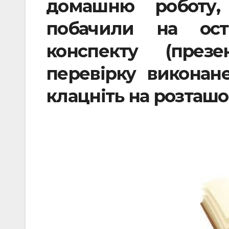
домашню роботу,
побачили на оста
конспекту (през
перевірку виконан
клацніть на розташ