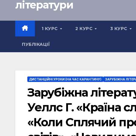
літератури
1 КУРС
2 КУРС
3 КУРС
ПУБЛІКАЦІЇ
ДИСТАНЦІЙНІ УРОКИ (НА ЧАС КАРАНТИНУ)
ЗАРУБІЖНА ЛІТЕР
Зарубіжна літерату
Уеллс Г. «Країна сл
«Коли Сплячий про