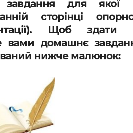
 завдання для якої 
нній сторінці опорно
ентації). Щоб здати 
е вами домашнє завданн
ований нижче малюнок: