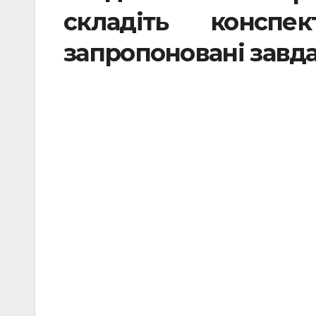
складіть консп
запропоновані завд