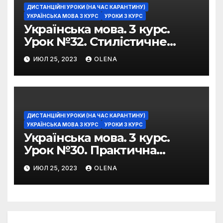
ДИСТАНЦІЙНІ УРОКИ (НА ЧАС КАРАНТИНУ)
УКРАЇНСЬКА МОВА 3 КУРС
УРОКИ 3 КУРС
Українська мова. 3 курс.
Урок №32. Стилістичне
забарвлення
ИЮЛ 25, 2023
OLENA
фразеологізмів
ДИСТАНЦІЙНІ УРОКИ (НА ЧАС КАРАНТИНУ)
УКРАЇНСЬКА МОВА 3 КУРС
УРОКИ 3 КУРС
Українська мова. 3 курс.
Урок №30. Практична
риторика. Оцінювальні
ИЮЛ 25, 2023
OLENA
жанри. Характеристика