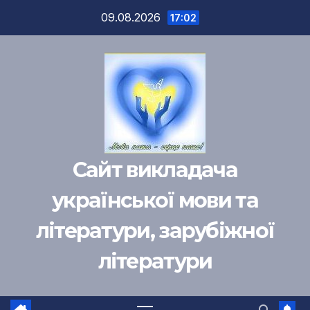
Перейти
09.08.2026
17:02
к
содержимому
Сайт викладача
української мови та
літератури, зарубіжної
літератури