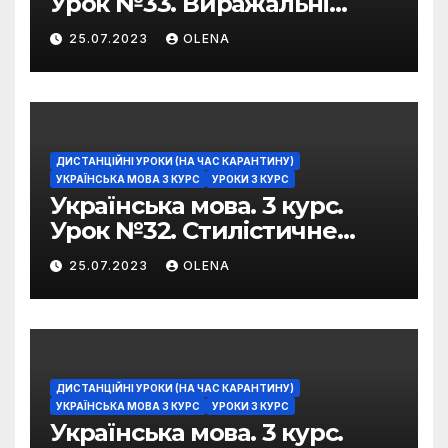
Урок №33. Виражальні
можливості фразеологізмів
25.07.2023
OLENA
ДИСТАНЦІЙНІ УРОКИ (НА ЧАС КАРАНТИНУ)
УКРАЇНСЬКА МОВА 3 КУРС
УРОКИ 3 КУРС
Українська мова. 3 курс.
Урок №32. Стилістичне
забарвлення
25.07.2023
OLENA
фразеологізмів
ДИСТАНЦІЙНІ УРОКИ (НА ЧАС КАРАНТИНУ)
УКРАЇНСЬКА МОВА 3 КУРС
УРОКИ 3 КУРС
Українська мова. 3 курс.