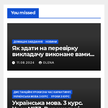
You missed
ДОМАШНІ ЗАВДАННЯ
НОВИНИ
Як здати на перевірку
викладачу виконане вами
домашнє завдання
11.08.2024
OLENA
ДИСТАНЦІЙНІ УРОКИ (НА ЧАС КАРАНТИНУ)
УКРАЇНСЬКА МОВА 3 КУРС
УРОКИ 3 КУРС
Українська мова. 3 курс.