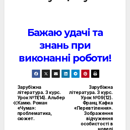
Бажаю удачі та
знань при
виконанні роботи!
Зарубіжна
Зарубіжна
Навигация
література. 3 курс.
література. 3 курс.
Урок №11(14). Альбер
Урок №09(12).
по
Камю. Роман
Франц Кафка
«Чума»:
«Перевтілення».
записям
проблематика,
Зображення
сюжет.
відчуження
особистості в
новелі