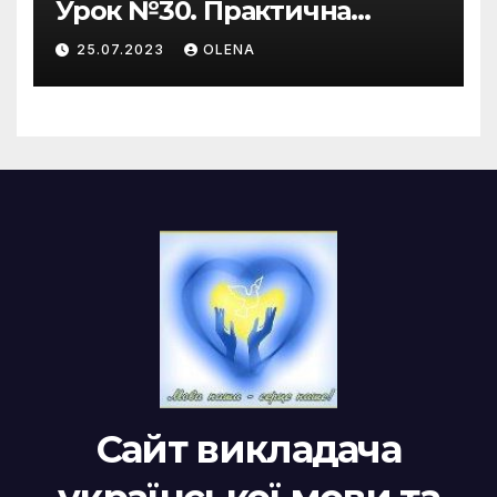
Урок №30. Практична
риторика. Оцінювальні
25.07.2023
OLENA
жанри. Характеристика
Сайт викладача