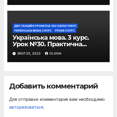
фразеологізмів
ДИСТАНЦІЙНІ УРОКИ (НА ЧАС КАРАНТИНУ)
УКРАЇНСЬКА МОВА 3 КУРС
УРОКИ 3 КУРС
Українська мова. 3 курс.
Урок №30. Практична
риторика. Оцінювальні
ИЮЛ 25, 2023
OLENA
жанри. Характеристика
Добавить комментарий
Для отправки комментария вам необходимо
авторизоваться
.