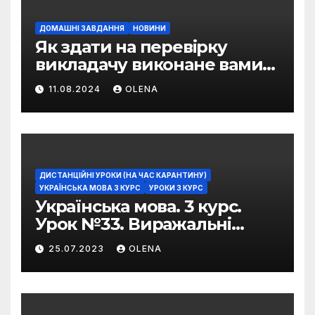
ДОМАШНІ ЗАВДАННЯ
НОВИНИ
Як здати на перевірку
викладачу виконане вами
домашнє завдання
11.08.2024
OLENA
ДИСТАНЦІЙНІ УРОКИ (НА ЧАС КАРАНТИНУ)
УКРАЇНСЬКА МОВА 3 КУРС
УРОКИ 3 КУРС
Українська мова. 3 курс.
Урок №33. Виражальні
можливості фразеологізмів
25.07.2023
OLENA