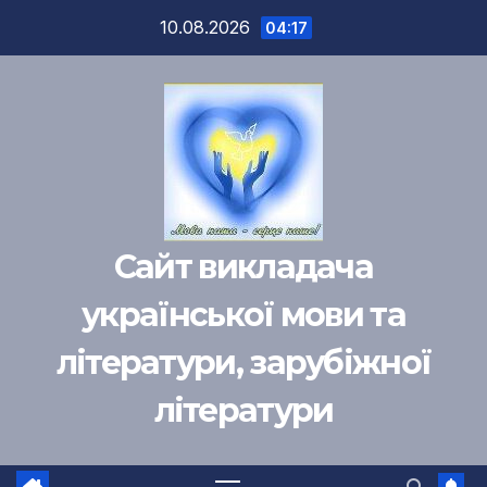
Перейти
10.08.2026
04:17
к
содержимому
Сайт викладача
української мови та
літератури, зарубіжної
літератури