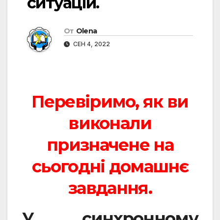
ситуацій.
От
Olena
СЕН 4, 2022
Перевіримо, як ви
виконали
призначене на
сьогодні домашнє
завдання.
У синхронному