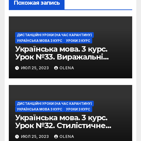
Похожая запись
ДИСТАНЦІЙНІ УРОКИ (НА ЧАС КАРАНТИНУ)
УКРАЇНСЬКА МОВА 3 КУРС
УРОКИ 3 КУРС
Українська мова. 3 курс.
Урок №33. Виражальні
можливості фразеологізмів
ИЮЛ 25, 2023
OLENA
ДИСТАНЦІЙНІ УРОКИ (НА ЧАС КАРАНТИНУ)
УКРАЇНСЬКА МОВА 3 КУРС
УРОКИ 3 КУРС
Українська мова. 3 курс.
Урок №32. Стилістичне
забарвлення
ИЮЛ 25, 2023
OLENA