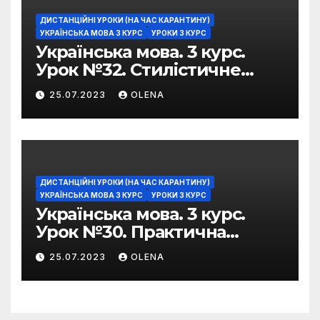
ДИСТАНЦІЙНІ УРОКИ (НА ЧАС КАРАНТИНУ)
УКРАЇНСЬКА МОВА 3 КУРС
УРОКИ 3 КУРС
Українська мова. 3 курс.
Урок №32. Стилістичне
забарвлення
25.07.2023
OLENA
фразеологізмів
ДИСТАНЦІЙНІ УРОКИ (НА ЧАС КАРАНТИНУ)
УКРАЇНСЬКА МОВА 3 КУРС
УРОКИ 3 КУРС
Українська мова. 3 курс.
Урок №30. Практична
риторика. Оцінювальні
25.07.2023
OLENA
жанри. Характеристика