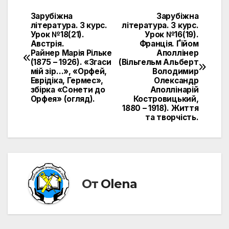
Зарубіжна
Зарубіжна
Навигация
література. 3 курс.
література. 3 курс.
Урок №18(21).
Урок №16(19).
по
Австрія.
Франція. Ґійом
Райнер Марія Рільке
Аполлінер
записям
(1875 – 1926). «Згаси
(Вільгельм Альберт
мій зір…», «Орфей,
Володимир
Еврідіка, Гермес»,
Олександр
збірка «Сонети до
Аполлінарій
Орфея» (огляд).
Костровицький,
1880 – 1918). Життя
та творчість.
От
Olena