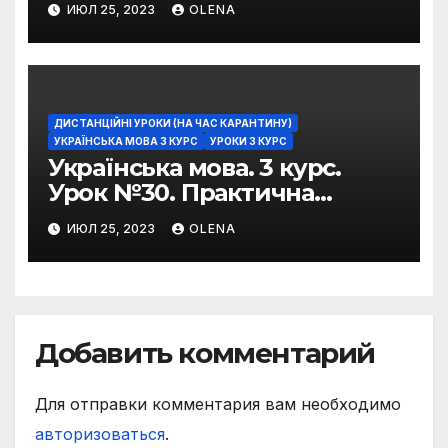
ИЮЛ 25, 2023
OLENA
фразеологізмів
ДИСТАНЦІЙНІ УРОКИ (НА ЧАС КАРАНТИНУ)
УКРАЇНСЬКА МОВА 3 КУРС
УРОКИ 3 КУРС
Українська мова. 3 курс.
Урок №30. Практична
риторика. Оцінювальні
ИЮЛ 25, 2023
OLENA
жанри. Характеристика
Добавить комментарий
Для отправки комментария вам необходимо
авторизоваться
.