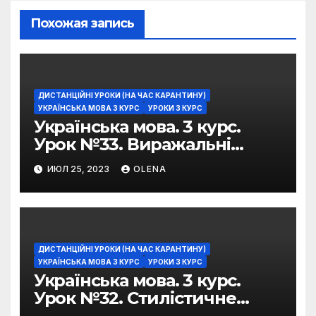
Похожая запись
ДИСТАНЦІЙНІ УРОКИ (НА ЧАС КАРАНТИНУ)
УКРАЇНСЬКА МОВА 3 КУРС
УРОКИ 3 КУРС
Українська мова. 3 курс.
Урок №33. Виражальні
можливості фразеологізмів
ИЮЛ 25, 2023
OLENA
ДИСТАНЦІЙНІ УРОКИ (НА ЧАС КАРАНТИНУ)
УКРАЇНСЬКА МОВА 3 КУРС
УРОКИ 3 КУРС
Українська мова. 3 курс.
Урок №32. Стилістичне
забарвлення