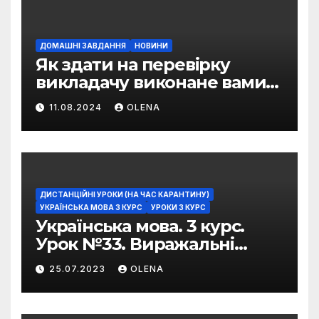
ДОМАШНІ ЗАВДАННЯ
НОВИНИ
Як здати на перевірку
викладачу виконане вами
домашнє завдання
11.08.2024
OLENA
ДИСТАНЦІЙНІ УРОКИ (НА ЧАС КАРАНТИНУ)
УКРАЇНСЬКА МОВА 3 КУРС
УРОКИ 3 КУРС
Українська мова. 3 курс.
Урок №33. Виражальні
можливості фразеологізмів
25.07.2023
OLENA