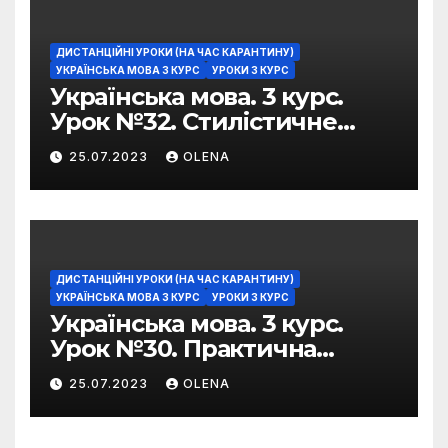
ДИСТАНЦІЙНІ УРОКИ (НА ЧАС КАРАНТИНУ)
УКРАЇНСЬКА МОВА 3 КУРС
УРОКИ 3 КУРС
Українська мова. 3 курс.
Урок №32. Стилістичне
забарвлення
25.07.2023
OLENA
фразеологізмів
ДИСТАНЦІЙНІ УРОКИ (НА ЧАС КАРАНТИНУ)
УКРАЇНСЬКА МОВА 3 КУРС
УРОКИ 3 КУРС
Українська мова. 3 курс.
Урок №30. Практична
риторика. Оцінювальні
25.07.2023
OLENA
жанри. Характеристика