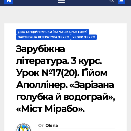
ДИСТАНЦІЙНІ УРОКИ (НА ЧАС КАРАНТИНУ)
ЗАРУБІЖНА ЛІТЕРАТУРА 3 КУРС
УРОКИ 3 КУРС
Зарубіжна
література. 3 курс.
Урок №17(20). Ґійом
Аполлінер. «Зарізана
голубка й водограй»,
«Міст Мірабо».
От
Olena