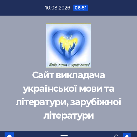
Перейти
10.08.2026
06:51
к
содержимому
Сайт викладача
української мови та
літератури, зарубіжної
літератури