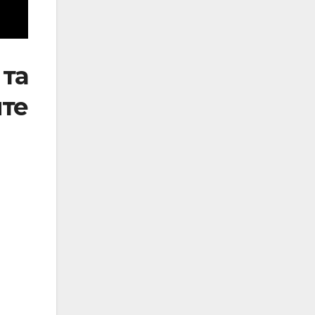
та
те