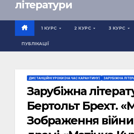
літератури
1 КУРС
2 КУРС
3 КУРС
ПУБЛІКАЦІЇ
ДИСТАНЦІЙНІ УРОКИ (НА ЧАС КАРАНТИНУ)
ЗАРУБІЖНА ЛІТЕР
Зарубіжна літерату
Бертольт Брехт. «М
Зображення війни 