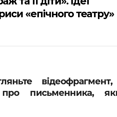
ж та її діти». Ідеї
иси «епічного театру» 
гляньте відеофрагмент,
 про письменника, як