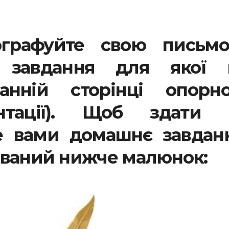
ографуйте свою письмо
 завдання для якої 
нній сторінці опорно
ентації). Щоб здати 
е вами домашнє завданн
ований нижче малюнок: