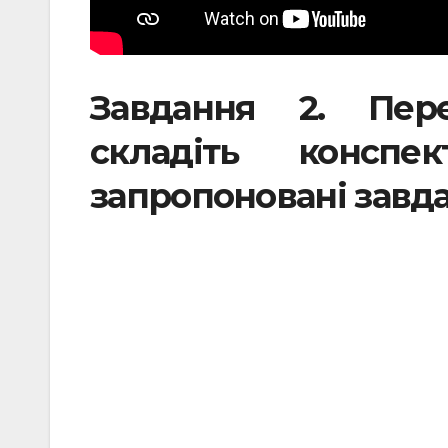
Завдання 2. Пере
складіть консп
запропоновані завд