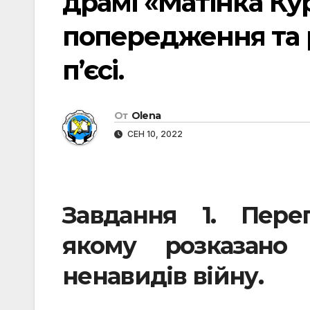
драмі «Матінка Кура
попередження та р
п’єсі.
От
Olena
СЕН 10, 2022
Завдання 1. Пере
якому розказано
ненавидів війну.