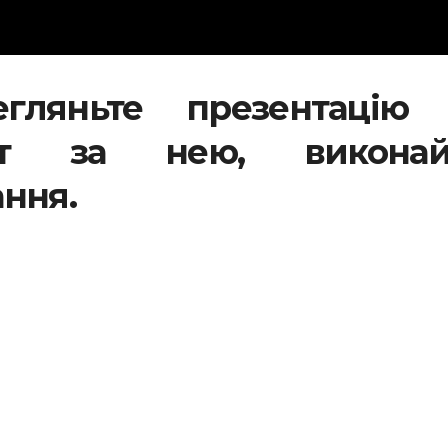
гляньте презентацію 
ект за нею, виконай
ання.