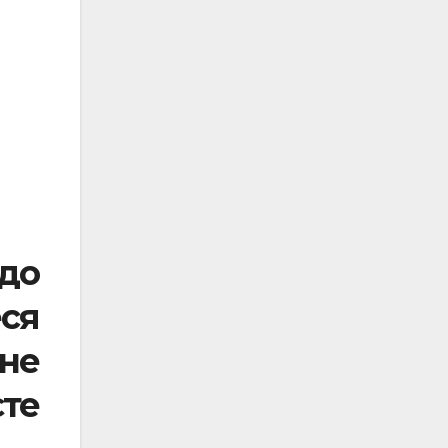
одо
ся
жне
те