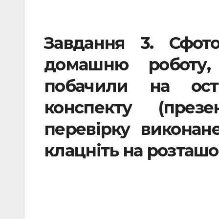
.
Завдання 3.
Сфот
домашню роботу,
побачили на оста
конспекту (през
перевірку виконан
клацніть на розташ