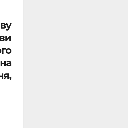
ву
ви
го
на
я,