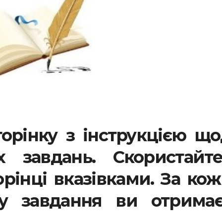
орінку з інструкцією щ
х завдань. Скористайте
рінці вказівками. За ко
ку завдання ви отримає