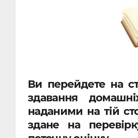
Ви перейдете на ст
здавання домашні
наданими на тій сто
здане на перевір