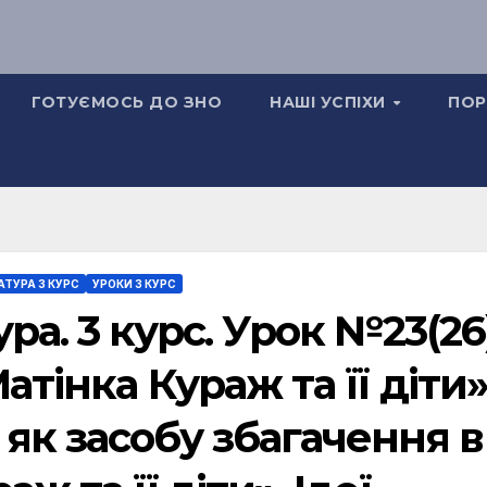
ГОТУЄМОСЬ ДО ЗНО
НАШІ УСПІХИ
ПОР
АТУРА 3 КУРС
УРОКИ 3 КУРС
ра. 3 курс. Урок №23(26)
атінка Кураж та її діти»
як засобу збагачення в