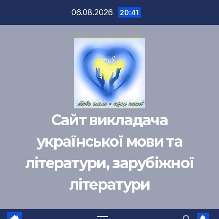
Перейти
06.08.2026
20:41
к
содержимому
Сайт викладача
української мови та
літератури, зарубіжної
літератури