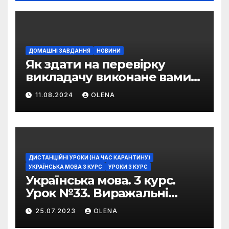
ДОМАШНІ ЗАВДАННЯ
НОВИНИ
Як здати на перевірку
викладачу виконане вами
домашнє завдання
11.08.2024
OLENA
ДИСТАНЦІЙНІ УРОКИ (НА ЧАС КАРАНТИНУ)
УКРАЇНСЬКА МОВА 3 КУРС
УРОКИ 3 КУРС
Українська мова. 3 курс.
Урок №33. Виражальні
можливості фразеологізмів
25.07.2023
OLENA