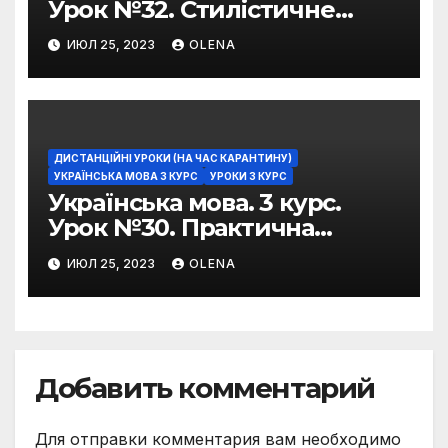
Урок №32. Стилістичне
забарвлення
ИЮЛ 25, 2023
OLENA
фразеологізмів
ДИСТАНЦІЙНІ УРОКИ (НА ЧАС КАРАНТИНУ)
УКРАЇНСЬКА МОВА 3 КУРС
УРОКИ 3 КУРС
Українська мова. 3 курс.
Урок №30. Практична
риторика. Оцінювальні
ИЮЛ 25, 2023
OLENA
жанри. Характеристика
Добавить комментарий
Для отправки комментария вам необходимо