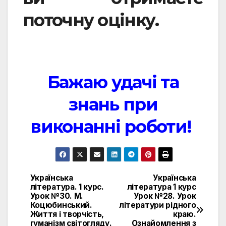
поточну оцінку.
Бажаю удачі та
знань при
виконанні роботи!
Українська
Українська
Навигация
література. 1 курс.
література 1 курс
Урок №30. М.
Урок №28. Урок
по
Коцюбинський.
літератури рідного
Життя і творчість,
краю.
записям
гуманізм світогляду.
Ознайомлення з