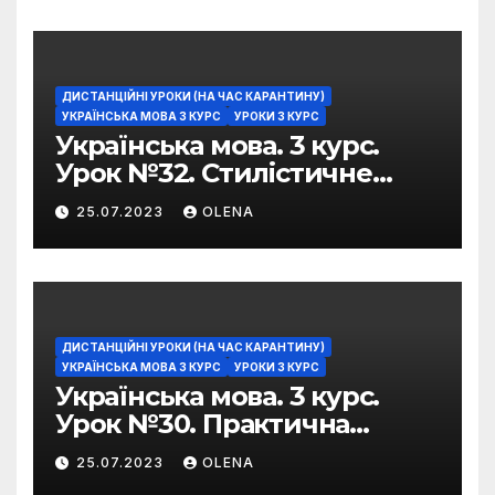
ДИСТАНЦІЙНІ УРОКИ (НА ЧАС КАРАНТИНУ)
УКРАЇНСЬКА МОВА 3 КУРС
УРОКИ 3 КУРС
Українська мова. 3 курс.
Урок №32. Стилістичне
забарвлення
25.07.2023
OLENA
фразеологізмів
ДИСТАНЦІЙНІ УРОКИ (НА ЧАС КАРАНТИНУ)
УКРАЇНСЬКА МОВА 3 КУРС
УРОКИ 3 КУРС
Українська мова. 3 курс.
Урок №30. Практична
риторика. Оцінювальні
25.07.2023
OLENA
жанри. Характеристика