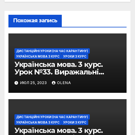
Похожая запись
ДИСТАНЦІЙНІ УРОКИ (НА ЧАС КАРАНТИНУ)
УКРАЇНСЬКА МОВА 3 КУРС
УРОКИ 3 КУРС
Українська мова. 3 курс.
Урок №33. Виражальні
можливості фразеологізмів
ИЮЛ 25, 2023
OLENA
ДИСТАНЦІЙНІ УРОКИ (НА ЧАС КАРАНТИНУ)
УКРАЇНСЬКА МОВА 3 КУРС
УРОКИ 3 КУРС
Українська мова. 3 курс.