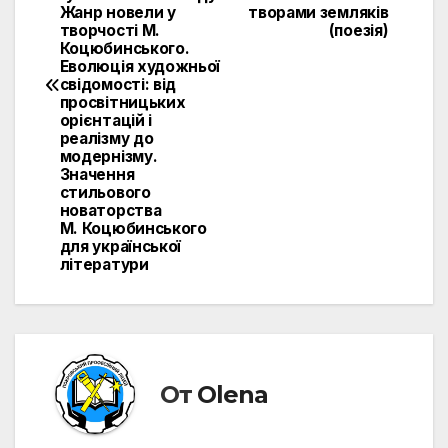
Жанр новели у
творами земляків
творчості М.
(поезія)
Коцюбинського.
Еволюція художньої
свідомості: від
просвітницьких
орієнтацій і
реалізму до
модернізму.
Значення
стильового
новаторства
М. Коцюбинського
для української
літератури
От
Olena