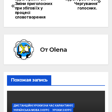
Зміни приголосних
Чергування
по
при збігові їх у
голосних.
процесі
записям
словотворення
От
Olena
Похожая запись
ДИСТАНЦІЙНІ УРОКИ (НА ЧАС КАРАНТИНУ)
УКРАЇНСЬКА МОВА 3 КУРС
УРОКИ 3 КУРС