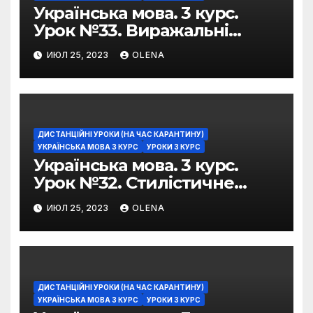
Українська мова. 3 курс.
Урок №33. Виражальні
можливості фразеологізмів
ИЮЛ 25, 2023
OLENA
ДИСТАНЦІЙНІ УРОКИ (НА ЧАС КАРАНТИНУ)
УКРАЇНСЬКА МОВА 3 КУРС
УРОКИ 3 КУРС
Українська мова. 3 курс.
Урок №32. Стилістичне
забарвлення
ИЮЛ 25, 2023
OLENA
фразеологізмів
ДИСТАНЦІЙНІ УРОКИ (НА ЧАС КАРАНТИНУ)
УКРАЇНСЬКА МОВА 3 КУРС
УРОКИ 3 КУРС