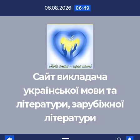
Перейти
06.08.2026
06:49
к
содержимому
Сайт викладача
української мови та
літератури, зарубіжної
літератури