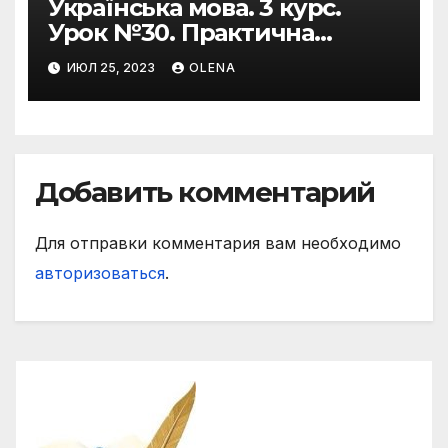
Українська мова. 3 курс.
Урок №30. Практична
риторика. Оцінювальні
ИЮЛ 25, 2023
OLENA
жанри. Характеристика
Добавить комментарий
Для отправки комментария вам необходимо
авторизоваться
.