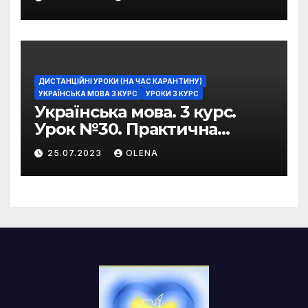
фразеологізмів
ДИСТАНЦІЙНІ УРОКИ (НА ЧАС КАРАНТИНУ)
УКРАЇНСЬКА МОВА 3 КУРС
УРОКИ 3 КУРС
Українська мова. 3 курс.
Урок №30. Практична
риторика. Оцінювальні
25.07.2023
OLENA
жанри. Характеристика