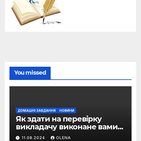
You missed
ДОМАШНІ ЗАВДАННЯ
НОВИНИ
Як здати на перевірку
викладачу виконане вами
домашнє завдання
11.08.2024
OLENA