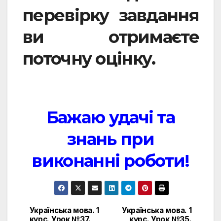
перевірку завдання
ви отримаєте
поточну оцінку.
Бажаю удачі та
знань при
виконанні роботи!
Українська мова. 1
Українська мова. 1
Навигация
курс. Урок №37.
курс. Урок №35.