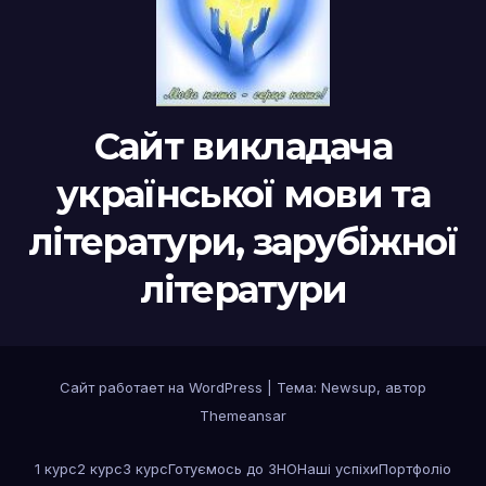
Сайт викладача
української мови та
літератури, зарубіжної
літератури
Сайт работает на WordPress
|
Тема:
Newsup
, автор
Themeansar
1 курс
2 курс
3 курс
Готуємось до ЗНО
Наші успіхи
Портфоліо