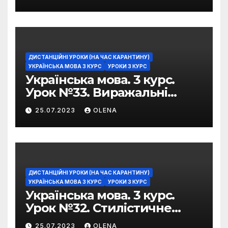
ДИСТАНЦІЙНІ УРОКИ (НА ЧАС КАРАНТИНУ)
УКРАЇНСЬКА МОВА 3 КУРС
УРОКИ 3 КУРС
Українська мова. 3 курс.
Урок №33. Виражальні
можливості фразеологізмів
25.07.2023
OLENA
ДИСТАНЦІЙНІ УРОКИ (НА ЧАС КАРАНТИНУ)
УКРАЇНСЬКА МОВА 3 КУРС
УРОКИ 3 КУРС
Українська мова. 3 курс.
Урок №32. Стилістичне
забарвлення
25.07.2023
OLENA