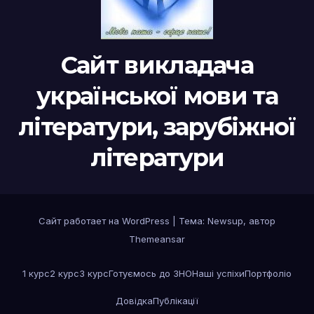
Сайт викладача
української мови та
літератури, зарубіжної
літератури
Сайт работает на WordPress
|
Тема:
Newsup
, автор
Themeansar
1 курс
2 курс
3 курс
Готуємось до ЗНО
Наші успіхи
Портфоліо
Довідка
Публікації