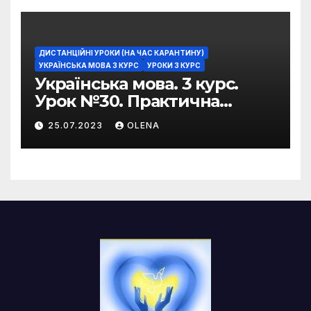
ДИСТАНЦІЙНІ УРОКИ (НА ЧАС КАРАНТИНУ)
УКРАЇНСЬКА МОВА 3 КУРС
УРОКИ 3 КУРС
Українська мова. 3 курс.
Урок №30. Практична
риторика. Оцінювальні
25.07.2023
OLENA
жанри. Характеристика