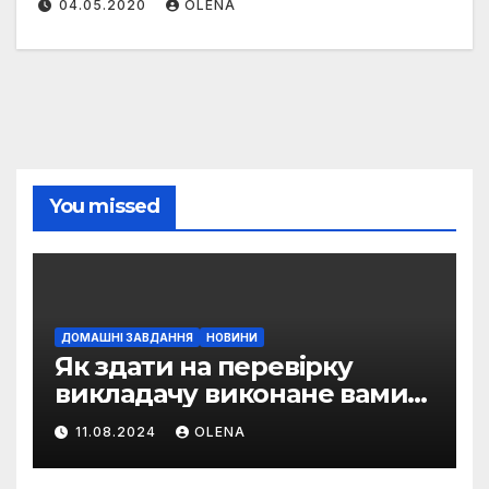
04.05.2020
OLENA
You missed
ДОМАШНІ ЗАВДАННЯ
НОВИНИ
Як здати на перевірку
викладачу виконане вами
домашнє завдання
11.08.2024
OLENA