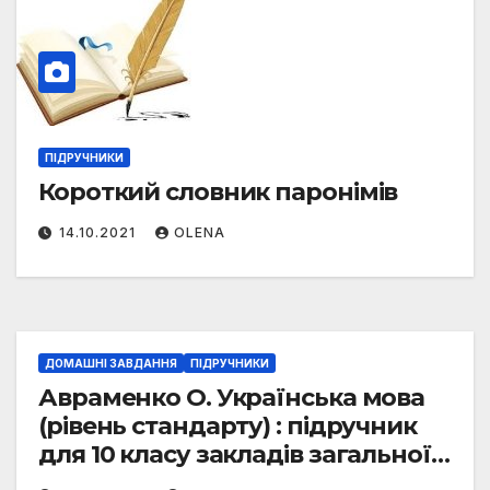
ПІДРУЧНИКИ
Короткий словник паронімів
14.10.2021
OLENA
ДОМАШНІ ЗАВДАННЯ
ПІДРУЧНИКИ
Авраменко О. Українська мова
(рівень стандарту) : підручник
для 10 класу закладів загальної
середньої освіти