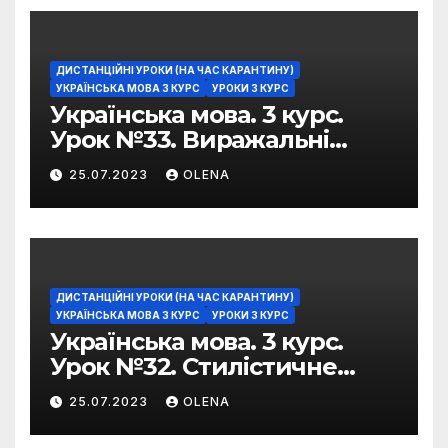
ДИСТАНЦІЙНІ УРОКИ (НА ЧАС КАРАНТИНУ)
УКРАЇНСЬКА МОВА 3 КУРС
УРОКИ 3 КУРС
Українська мова. 3 курс.
Урок №33. Виражальні
можливості фразеологізмів
25.07.2023
OLENA
ДИСТАНЦІЙНІ УРОКИ (НА ЧАС КАРАНТИНУ)
УКРАЇНСЬКА МОВА 3 КУРС
УРОКИ 3 КУРС
Українська мова. 3 курс.
Урок №32. Стилістичне
забарвлення
25.07.2023
OLENA
фразеологізмів