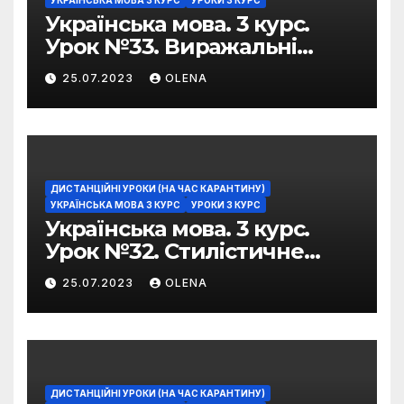
Українська мова. 3 курс.
Урок №33. Виражальні
можливості фразеологізмів
25.07.2023
OLENA
ДИСТАНЦІЙНІ УРОКИ (НА ЧАС КАРАНТИНУ)
УКРАЇНСЬКА МОВА 3 КУРС
УРОКИ 3 КУРС
Українська мова. 3 курс.
Урок №32. Стилістичне
забарвлення
25.07.2023
OLENA
фразеологізмів
ДИСТАНЦІЙНІ УРОКИ (НА ЧАС КАРАНТИНУ)