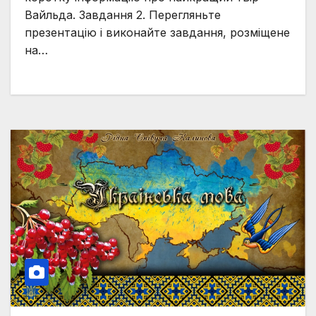
головного героя. Роль
Вайльда. Завдання 2. Перегляньте
фантастики у творі. Символіка.
презентацію і виконайте завдання, розміщене
на…