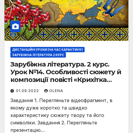
ДИСТАНЦІЙНІ УРОКИ (НА ЧАС КАРАНТИНУ)
ЗАРУБІЖНА ЛІТЕРАТУРА 2 КУРС
Зарубіжна література. 2 курс.
Урок №14. Особливості сюжету й
композиції повісті «Крихітка
Цахес на прізвисько Цинобер».
01.09.2022
OLENA
Викривальний зміст твору.
Завдання 1. Перегляньте відеофрагмент, в
Символіка.
якому дуже коротко та швидко
характеристику сюжету твору та його
символіки. Завдання 2. Перегляньте
презентацію…