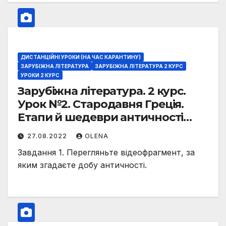
марнославства. Образ Одіссея.
ДИСТАНЦІЙНІ УРОКИ (НА ЧАС КАРАНТИНУ)
ЗАРУБІЖНА ЛІТЕРАТУРА
ЗАРУБІЖНА ЛІТЕРАТУРА 2 КУРС
УРОКИ 2 КУРС
Зарубіжна література. 2 курс.
Урок №2. Стародавня Греція.
Етапи й шедеври античності
(огляд). Гомер (приблизно VIII ст.
27.08.2022
OLENA
до н. е.). «Одіссея»
Завдання 1. Перегляньте відеофрагмент, за
яким згадаєте добу античності.