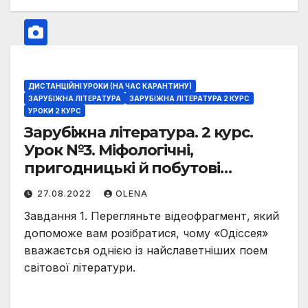
ДИСТАНЦІЙНІ УРОКИ (НА ЧАС КАРАНТИНУ)
ЗАРУБІЖНА ЛІТЕРАТУРА
ЗАРУБІЖНА ЛІТЕРАТУРА 2 КУРС
УРОКИ 2 КУРС
Зарубіжна література. 2 курс.
Урок №3. Міфологічні,
пригодницькі й побутові
елементи в «Одіссеї».
27.08.2022
OLENA
Уславлення людського розуму,
Завдання 1. Перегляньте відеофрагмент, який
вірності, винахідливості й
допоможе вам розібратися, чому «Одіссея»
допитливості. Засудження
вважаєтсья однією із найславетніших поем
беззаконня, насильства й
світової літератури.
несправедливості та
самовпевненості й