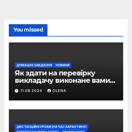
записей
You missed
ДОМАШНІ ЗАВДАННЯ
НОВИНИ
Як здати на перевірку
викладачу виконане вами
домашнє завдання
11.08.2024
OLENA
ДИСТАНЦІЙНІ УРОКИ (НА ЧАС КАРАНТИНУ)
УКРАЇНСЬКА МОВА 3 КУРС
УРОКИ 3 КУРС