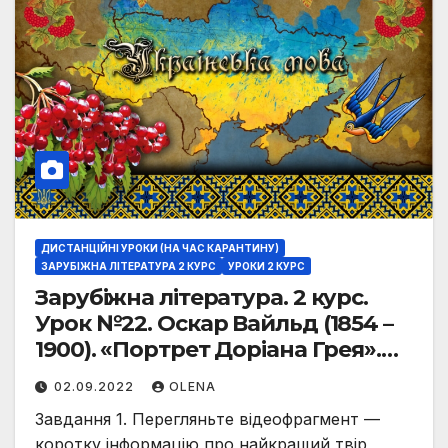
ДИСТАНЦІЙНІ УРОКИ (НА ЧАС КАРАНТИНУ)
ЗАРУБІЖНА ЛІТЕРАТУРА 2 КУРС
УРОКИ 2 КУРС
Зарубіжна література. 2 курс.
Урок №22. Оскар Вайльд (1854 –
1900). «Портрет Доріана Грея».
Проблема краси й моралі в
02.09.2022
OLENA
романі «Портрет Доріана Грея».
Завдання 1. Перегляньте відеофрагмент —
Система образів. Еволюція
коротку інформацію про найкращий твір