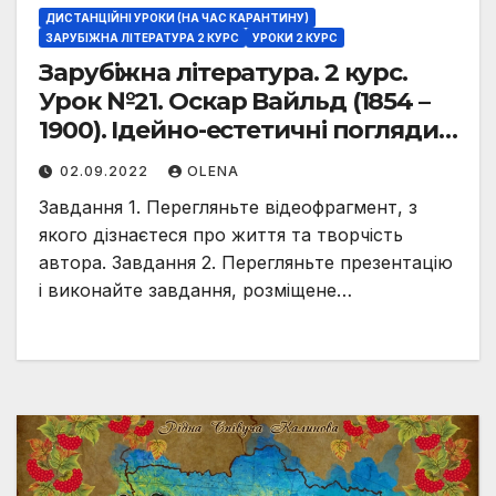
ДИСТАНЦІЙНІ УРОКИ (НА ЧАС КАРАНТИНУ)
ЗАРУБІЖНА ЛІТЕРАТУРА 2 КУРС
УРОКИ 2 КУРС
Зарубіжна література. 2 курс.
Урок №21. Оскар Вайльд (1854 –
1900). Ідейно-естетичні погляди і
творчий шлях митця. Традиції і
02.09.2022
OLENA
новаторство О. Вайльда в жанрі
Завдання 1. Перегляньте відеофрагмент, з
роману.
якого дізнаєтеся про життя та творчість
автора. Завдання 2. Перегляньте презентацію
і виконайте завдання, розміщене…