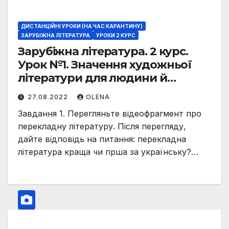
ДИСТАНЦІЙНІ УРОКИ (НА ЧАС КАРАНТИНУ)
ЗАРУБІЖНА ЛІТЕРАТУРА
УРОКИ 2 КУРС
Зарубіжна література. 2 курс.
Урок №1. Значення художньої
літератури для людини й
людства XXI ст. Формування
27.08.2022
OLENA
читача в епоху цифрових
Завдання 1. Перегляньте відеофрагмент про
технологій. Оригінали й
перекладну літературу. Після перегляду,
переклади художніх творів, їхня
дайте відповідь на питання: перекладна
роль у розвитку особистості.
література краща чи гірша за українську?…
Перекладна література як
важливий складник вітчизняної
культури й чинник формування
української нації.