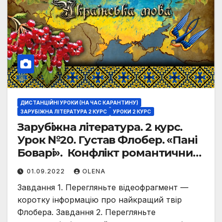
ДИСТАНЦІЙНІ УРОКИ (НА ЧАС КАРАНТИНУ)
ЗАРУБІЖНА ЛІТЕРАТУРА 2 КУРС
УРОКИ 2 КУРС
Зарубіжна література. 2 курс.
Урок №20. Густав Флобер. «Пані
Боварі». Конфлікт романтичних
ілюзій та дійсності в романі «Пані
01.09.2022
OLENA
Боварі». Сюжет і композиція
Завдання 1. Перегляньте відеофрагмент —
роману. Зображення
коротку інформацію про найкращий твір
суспільства. Еволюція Емми
Флобера. Завдання 2. Перегляньте
Боварі. Образи обивателів.