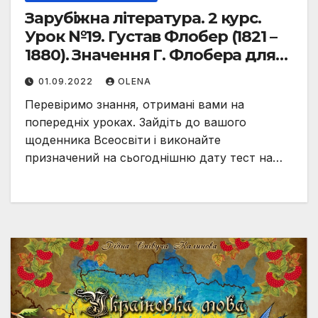
Зарубіжна література. 2 курс.
Урок №19. Густав Флобер (1821 –
1880). Значення Г. Флобера для
розвитку реалізму.
01.09.2022
OLENA
Перевіримо знання, отримані вами на
попередніх уроках. Зайдіть до вашого
щоденника Всеосвіти і виконайте
призначений на сьогоднішню дату тест на…