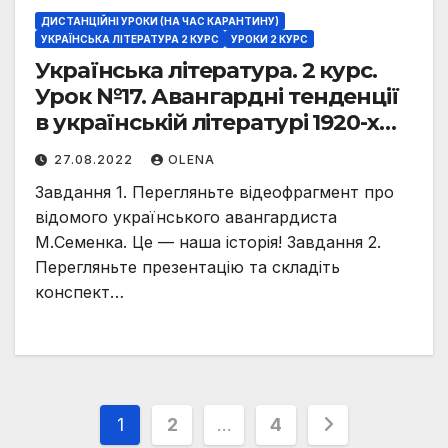
ДИСТАНЦІЙНІ УРОКИ (НА ЧАС КАРАНТИНУ)
УКРАЇНСЬКА ЛІТЕРАТУРА 2 КУРС
УРОКИ 2 КУРС
Українська література. 2 курс.
Урок №17. Авангардні тенденції
в українській літературі 1920-х
років. Поет-футурист М.Семенко
27.08.2022
OLENA
– сміливий експериментатор.
Завдання 1. Перегляньте відеофрагмент про
Урбаністичні мотиви його
відомого українського авангардиста
лірики, їхня змістова новизна,
М.Семенка. Це — наша історія! Завдання 2.
ламання класичної форми
Перегляньте презентацію та складіть
(«Бажання», «Місто»,
конспект…
«Запрошення»).
Пагинация
1
2
…
4