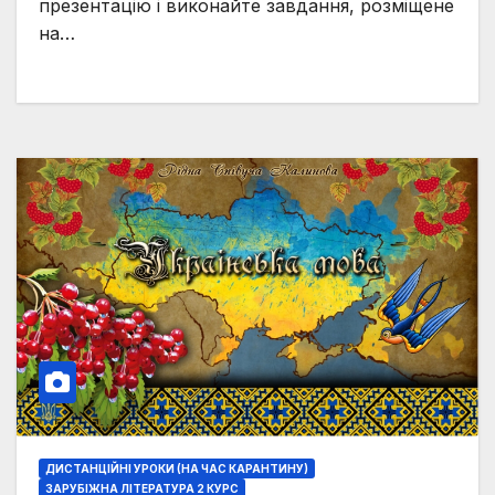
презентацію і виконайте завдання, розміщене
Об’єктивний стиль Г. Флобера.
на…
Психологічні деталі. Боварізм як
суспільно-психологічне явище.
ДИСТАНЦІЙНІ УРОКИ (НА ЧАС КАРАНТИНУ)
ЗАРУБІЖНА ЛІТЕРАТУРА 2 КУРС