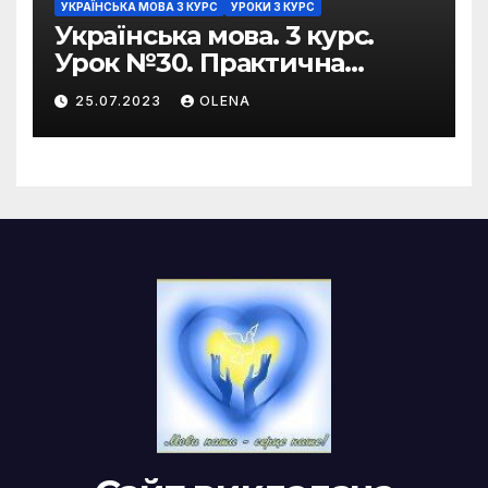
УКРАЇНСЬКА МОВА 3 КУРС
УРОКИ 3 КУРС
Українська мова. 3 курс.
Урок №30. Практична
риторика. Оцінювальні
25.07.2023
OLENA
жанри. Характеристика