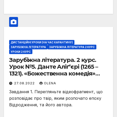
ДИСТАНЦІЙНІ УРОКИ (НА ЧАС КАРАНТИНУ)
ЗАРУБІЖНА ЛІТЕРАТУРА
ЗАРУБІЖНА ЛІТЕРАТУРА 2 КУРС
УРОКИ 2 КУРС
Зарубіжна література. 2 курс.
Урок №5. Данте Аліґ’єрі (1265 –
1321). «Божественна комедія»
(Пекло, І, V). Роль Данте Аліґ’єрі в
27.08.2022
OLENA
історії європейської культури.
Завдання 1. Перегляньте відеофрагмент, що
розповідає про твір, яким розпочато епоху
Відродження, та його автора.