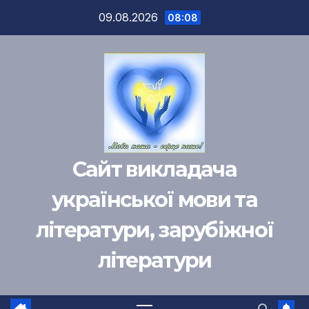
Перейти
09.08.2026
08:08
к
содержимому
Сайт викладача
української мови та
літератури, зарубіжної
літератури