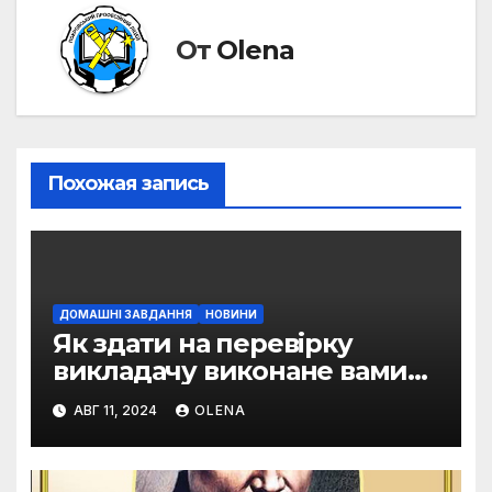
От
Olena
Похожая запись
ДОМАШНІ ЗАВДАННЯ
НОВИНИ
Як здати на перевірку
викладачу виконане вами
домашнє завдання
АВГ 11, 2024
OLENA