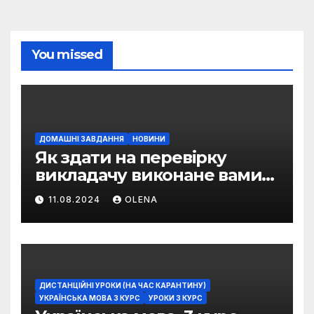
You missed
ДОМАШНІ ЗАВДАННЯ
НОВИНИ
Як здати на перевірку
викладачу виконане вами
домашнє завдання
11.08.2024
OLENA
ДИСТАНЦІЙНІ УРОКИ (НА ЧАС КАРАНТИНУ)
УКРАЇНСЬКА МОВА 3 КУРС
УРОКИ 3 КУРС