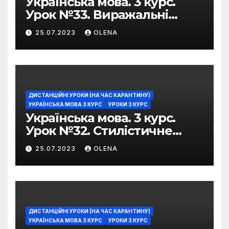
Українська мова. 3 курс.
Урок №33. Виражальні
можливості фразеологізмів
25.07.2023
OLENA
ДИСТАНЦІЙНІ УРОКИ (НА ЧАС КАРАНТИНУ)
УКРАЇНСЬКА МОВА 3 КУРС
УРОКИ 3 КУРС
Українська мова. 3 курс.
Урок №32. Стилістичне
забарвлення
25.07.2023
OLENA
фразеологізмів
ДИСТАНЦІЙНІ УРОКИ (НА ЧАС КАРАНТИНУ)
УКРАЇНСЬКА МОВА 3 КУРС
УРОКИ 3 КУРС