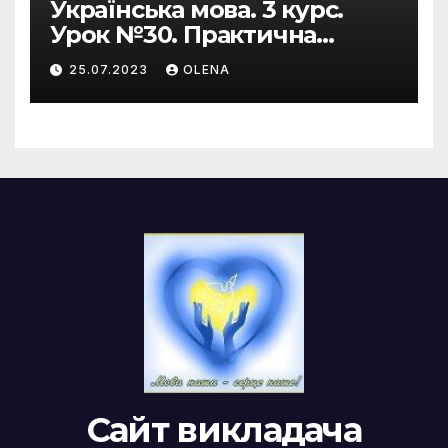
Українська мова. 3 курс.
Урок №30. Практична
риторика. Оцінювальні
25.07.2023
OLENA
жанри. Характеристика
Сайт викладача