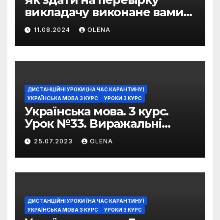
викладачу виконане вами
домашнє завдання
11.08.2024
OLENA
ДИСТАНЦІЙНІ УРОКИ (НА ЧАС КАРАНТИНУ)
УКРАЇНСЬКА МОВА 3 КУРС
УРОКИ 3 КУРС
Українська мова. 3 курс.
Урок №33. Виражальні
можливості фразеологізмів
25.07.2023
OLENA
ДИСТАНЦІЙНІ УРОКИ (НА ЧАС КАРАНТИНУ)
УКРАЇНСЬКА МОВА 3 КУРС
УРОКИ 3 КУРС