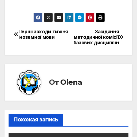
Перші заходи тижня
Засідання
Навигация
іноземної мови
методичної комісії
базових дисциплін
по
записям
От
Olena
Похожая запись