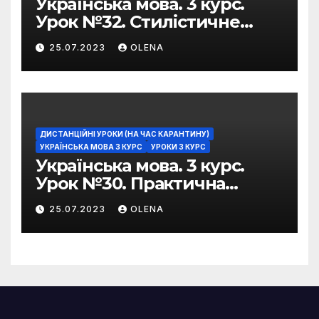
Українська мова. 3 курс.
Урок №32. Стилістичне
забарвлення
25.07.2023
OLENA
фразеологізмів
ДИСТАНЦІЙНІ УРОКИ (НА ЧАС КАРАНТИНУ)
УКРАЇНСЬКА МОВА 3 КУРС
УРОКИ 3 КУРС
Українська мова. 3 курс.
Урок №30. Практична
риторика. Оцінювальні
25.07.2023
OLENA
жанри. Характеристика