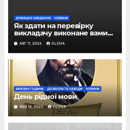
ДОМАШНІ ЗАВДАННЯ
НОВИНИ
Як здати на перевірку
викладачу виконане вами
домашнє завдання
АВГ 11, 2024
OLENA
ВИХОВНІ ГОДИНИ
ДОЗВІЛЛЯ ТА ЗАХОДИ
НОВИНИ
День рідної мови
ФЕВ 14, 2023
OLENA