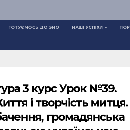
ГОТУЄМОСЬ ДО ЗНО
НАШІ УСПІХИ
ПОР
тура 3 курс Урок №39.
иття і творчість митця.
бачення, громадянська