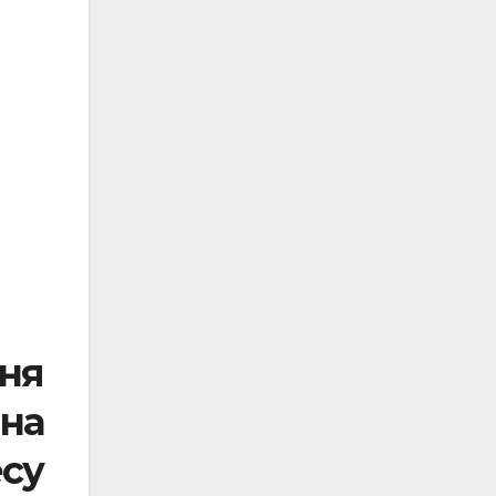
ня
 на
у