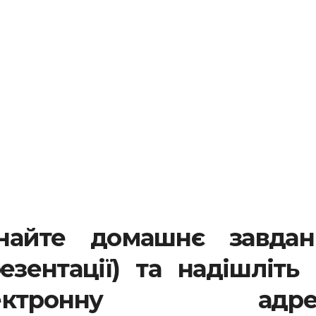
найте домашнє завдан
езентації) та надішліть
тронну адрес