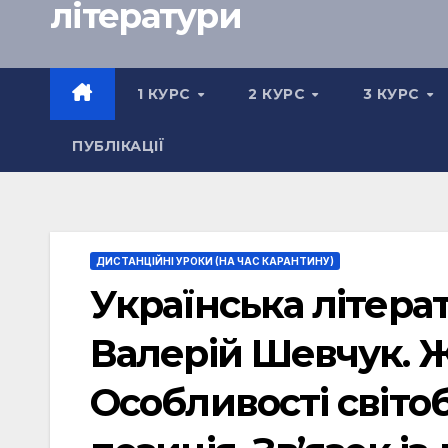
літератури
1 КУРС
2 КУРС
3 КУРС
ПУБЛІКАЦІЇ
ДИСТАНЦІЙНІ УРОКИ (НА ЧАС КАРАНТИНУ)
Українська літера
Валерій Шевчук. Ж
Особливості світо