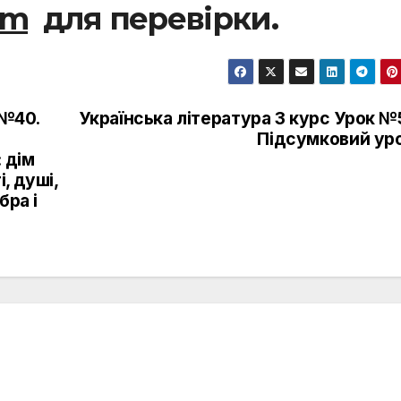
om
для перевірки.
 №40.
Українська література 3 курс Урок №
Підсумковий уро
 дім
, душі,
бра і