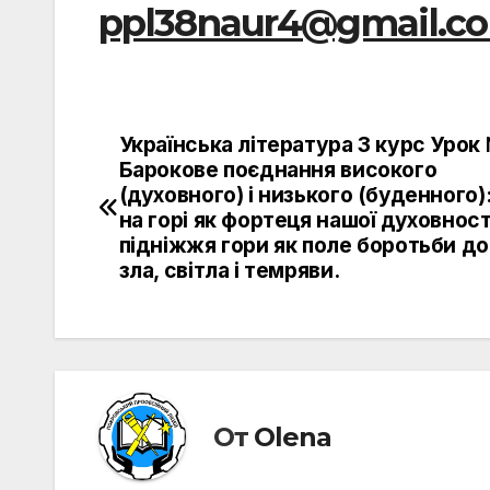
ppl38naur4@gmail.c
Українська література 3 курс Урок
Навигация
Барокове поєднання високого
по
(духовного) і низького (буденного):
на горі як фортеця нашої духовності
записям
підніжжя гори як поле боротьби до
зла, світла і темряви.
От
Olena