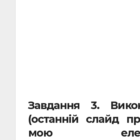
Завдання 3. Вико
(останній слайд пр
мою елек