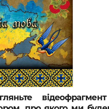
гляньте відеофрагмент
ором, про якого ми буд