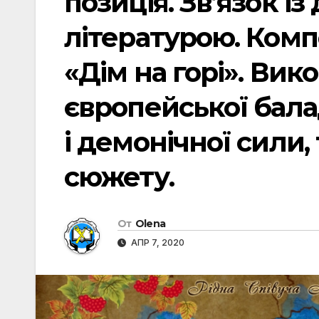
позиція. Зв’язок і
літературою. Ком
«Дім на горі». Вик
європейської бала
і демонічної сили,
сюжету.
От
Olena
АПР 7, 2020