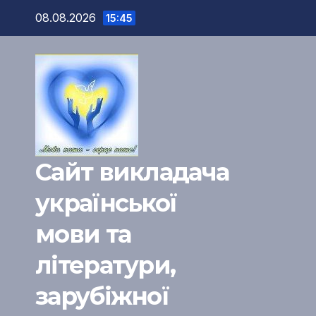
Перейти
08.08.2026
15:45
к
содержимому
Сайт викладача
української
мови та
літератури,
зарубіжної