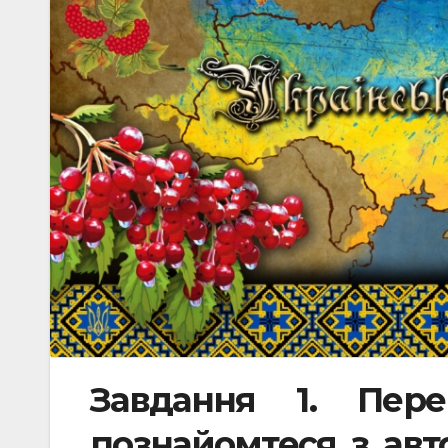
Завдання 1. Пере
познайомтеся з авт