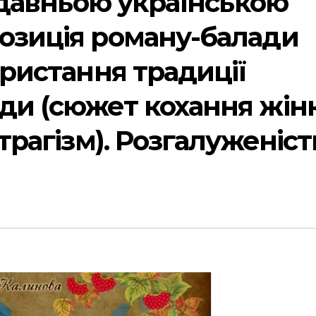
з давньою українською
позиція роману-балади
ористання традиції
ди (сюжет кохання жін
 трагізм). Розгалуженіст