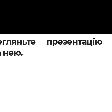
гляньте презентацію 
а нею.