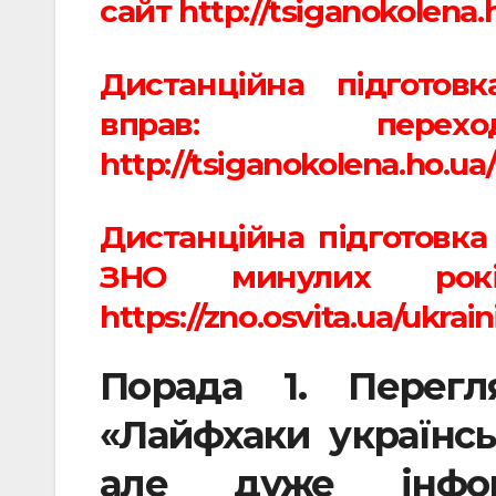
сайт http://tsiganokolena.
Дистанційна підготов
вправ: пер
http://tsiganokolena.ho.ua
Дистанційна підготовка
ЗНО минулих рокі
https://zno.osvita.ua/ukrai
Порада 1. Перегл
«Лайфхаки українськ
але дуже інфо