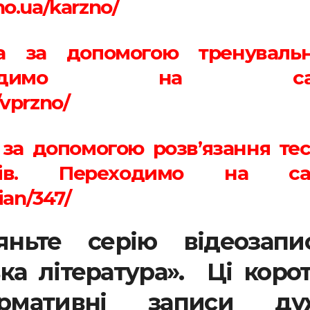
ho.ua/karzno/
ка за допомогою тренуваль
еходимо на са
/vprzno/
 за допомогою розв’язання тес
в. Переходимо на сай
nian/347/
яньте серію відеозапис
а література». Ці корот
рмативні записи ду