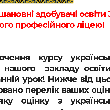
шановні здобувачі освіти 
ого професійного ліцею!
чення курсу українськ
х нашого закладу освіти
нній урок! Нижче від ць
овано перелік ваших оці
ку оцінку з українськ