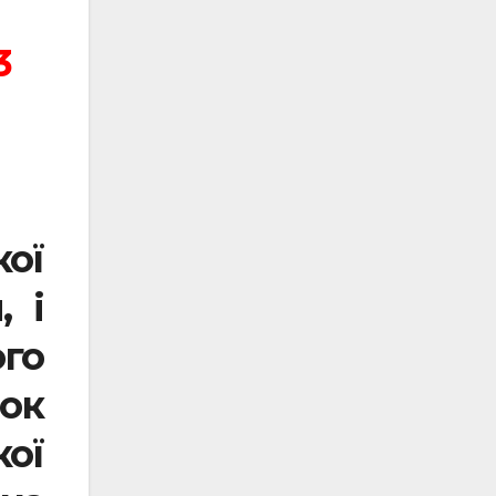
3
ої
, і
ого
нок
ої