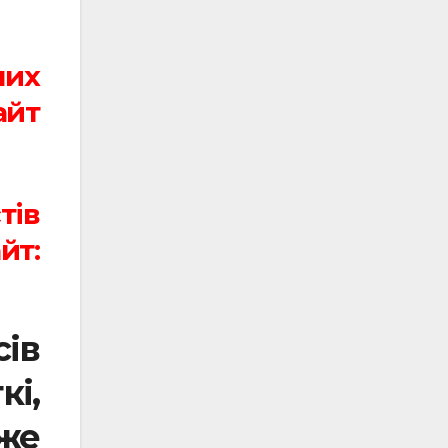
них
йт
тів
т:
ів
кі,
же