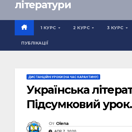
літератури
1 КУРС
2 КУРС
3 КУРС
ПУБЛІКАЦІЇ
ДИСТАНЦІЙНІ УРОКИ (НА ЧАС КАРАНТИНУ)
Українська літерат
Підсумковий урок.
От
Olena
АПР 7, 2020