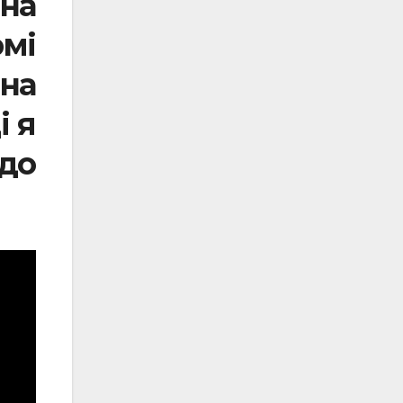
 на
рмі
на
і я
 до