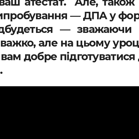
ваш атестат. Але, також
випробування — ДПА у фо
ідбудеться — зважаючи 
важко, але на цьому уроц
вам добре підготуватися
.