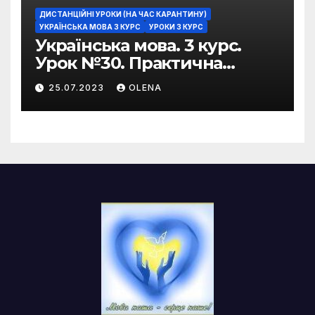
ДИСТАНЦІЙНІ УРОКИ (НА ЧАС КАРАНТИНУ)
УКРАЇНСЬКА МОВА 3 КУРС
УРОКИ 3 КУРС
Українська мова. 3 курс.
Урок №30. Практична
риторика. Оцінювальні
25.07.2023
OLENA
жанри. Характеристика