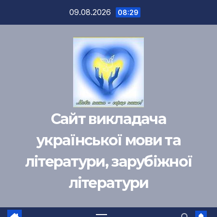
Перейти
09.08.2026
08:29
к
содержимому
Сайт викладача
української мови та
літератури, зарубіжної
літератури