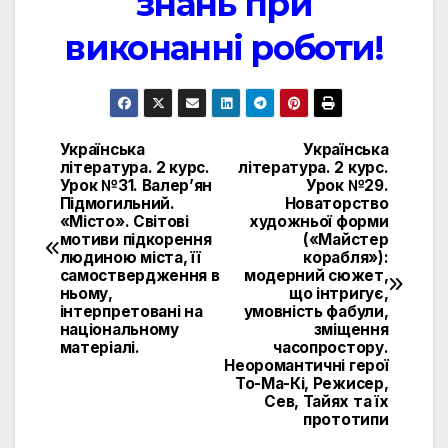
знань при
виконанні роботи!
Українська
Українська
Навигация
література. 2 курс.
література. 2 курс.
Урок №31. Валер’ян
Урок №29.
по
Підмогильний.
Новаторство
«Місто». Світові
художньої форми
записям
мотиви підкорення
(«Майстер
людиною міста, її
корабля»):
самоствердження в
модерний сюжет,
ньому,
що інтригує,
інтерпретовані на
умовність фабули,
національному
зміщення
матеріалі.
часопростору.
Неоромантичні герої
То-Ма-Кі, Режисер,
Сев, Тайях та їх
прототипи