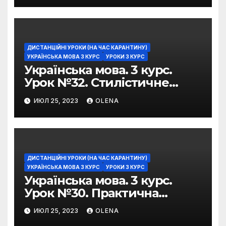
ДИСТАНЦІЙНІ УРОКИ (НА ЧАС КАРАНТИНУ)
УКРАЇНСЬКА МОВА 3 КУРС
УРОКИ 3 КУРС
Українська мова. 3 курс.
Урок №32. Стилістичне
забарвлення
ИЮЛ 25, 2023
OLENA
фразеологізмів
ДИСТАНЦІЙНІ УРОКИ (НА ЧАС КАРАНТИНУ)
УКРАЇНСЬКА МОВА 3 КУРС
УРОКИ 3 КУРС
Українська мова. 3 курс.
Урок №30. Практична
риторика. Оцінювальні
ИЮЛ 25, 2023
OLENA
жанри. Характеристика