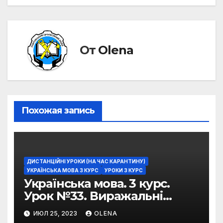
От
Olena
Похожая запись
ДИСТАНЦІЙНІ УРОКИ (НА ЧАС КАРАНТИНУ)
УКРАЇНСЬКА МОВА 3 КУРС
УРОКИ 3 КУРС
Українська мова. 3 курс.
Урок №33. Виражальні
можливості фразеологізмів
ИЮЛ 25, 2023
OLENA