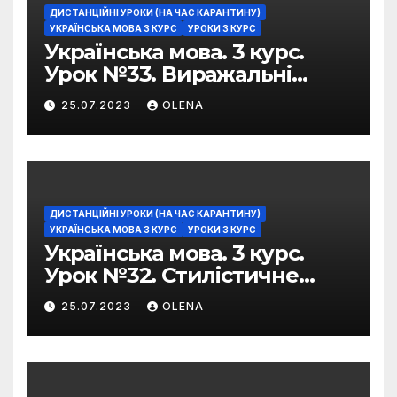
ДИСТАНЦІЙНІ УРОКИ (НА ЧАС КАРАНТИНУ)
УКРАЇНСЬКА МОВА 3 КУРС
УРОКИ 3 КУРС
Українська мова. 3 курс.
Урок №33. Виражальні
можливості фразеологізмів
25.07.2023
OLENA
ДИСТАНЦІЙНІ УРОКИ (НА ЧАС КАРАНТИНУ)
УКРАЇНСЬКА МОВА 3 КУРС
УРОКИ 3 КУРС
Українська мова. 3 курс.
Урок №32. Стилістичне
забарвлення
25.07.2023
OLENA
фразеологізмів