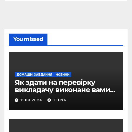
You missed
ДОМАШНІ ЗАВДАННЯ
НОВИНИ
Як здати на перевірку
викладачу виконане вами
домашнє завдання
11.08.2024
OLENA