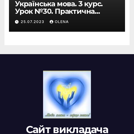
Українська мова. 3 курс.
Урок №30. Практична
риторика. Оцінювальні
25.07.2023
OLENA
жанри. Характеристика
Сайт викладача