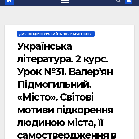
ДИСТАНЦІЙНІ УРОКИ (НА ЧАС КАРАНТИНУ)
Українська
література. 2 курс.
Урок №31. Валер’ян
Підмогильний.
«Місто». Світові
мотиви підкорення
людиною міста, її
самоствердження в