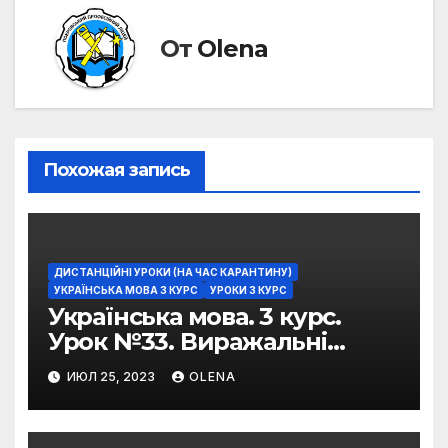
От
Olena
Похожая запись
ДИСТАНЦІЙНІ УРОКИ (НА ЧАС КАРАНТИНУ)
УКРАЇНСЬКА МОВА 3 КУРС
УРОКИ 3 КУРС
Українська мова. 3 курс.
Урок №33. Виражальні
можливості фразеологізмів
ИЮЛ 25, 2023
OLENA