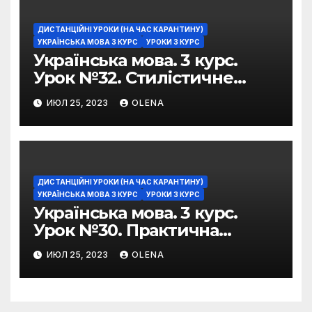
ДИСТАНЦІЙНІ УРОКИ (НА ЧАС КАРАНТИНУ)
УКРАЇНСЬКА МОВА 3 КУРС
УРОКИ 3 КУРС
Українська мова. 3 курс.
Урок №32. Стилістичне
забарвлення
ИЮЛ 25, 2023
OLENA
фразеологізмів
ДИСТАНЦІЙНІ УРОКИ (НА ЧАС КАРАНТИНУ)
УКРАЇНСЬКА МОВА 3 КУРС
УРОКИ 3 КУРС
Українська мова. 3 курс.
Урок №30. Практична
риторика. Оцінювальні
ИЮЛ 25, 2023
OLENA
жанри. Характеристика