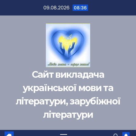
Перейти
09.08.2026
08:36
к
содержимому
Сайт викладача
української мови та
літератури, зарубіжної
літератури