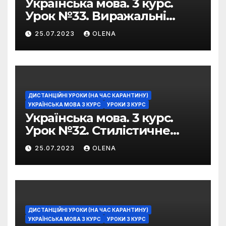
Українська мова. 3 курс.
Урок №33. Виражальні
можливості фразеологізмів
25.07.2023
OLENA
ДИСТАНЦІЙНІ УРОКИ (НА ЧАС КАРАНТИНУ)
УКРАЇНСЬКА МОВА 3 КУРС
УРОКИ 3 КУРС
Українська мова. 3 курс.
Урок №32. Стилістичне
забарвлення
25.07.2023
OLENA
фразеологізмів
ДИСТАНЦІЙНІ УРОКИ (НА ЧАС КАРАНТИНУ)
УКРАЇНСЬКА МОВА 3 КУРС
УРОКИ 3 КУРС