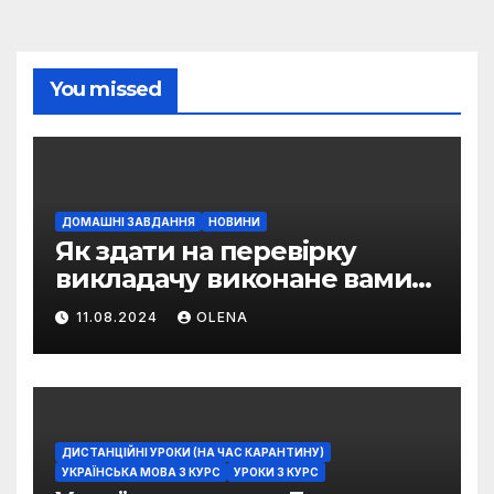
You missed
ДОМАШНІ ЗАВДАННЯ
НОВИНИ
Як здати на перевірку
викладачу виконане вами
домашнє завдання
11.08.2024
OLENA
ДИСТАНЦІЙНІ УРОКИ (НА ЧАС КАРАНТИНУ)
УКРАЇНСЬКА МОВА 3 КУРС
УРОКИ 3 КУРС