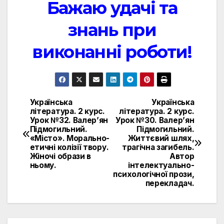
Бажаю удачі та
знань при
виконанні роботи!
Українська
Українська
Навигация
література. 2 курс.
література. 2 курс.
Урок №32. Валер’ян
Урок №30. Валер’ян
по
Підмогильний.
Підмогильний.
«Місто». Морально-
Життєвий шлях,
записям
етичні колізії твору.
трагічна загибель.
Жіночі образи в
Автор
ньому.
інтелектуально-
психологічної прози,
перекладач.