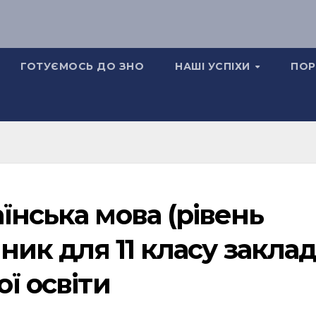
ГОТУЄМОСЬ ДО ЗНО
НАШІ УСПІХИ
ПОР
їнська мова (рівень
чник для 11 класу заклад
ї освіти