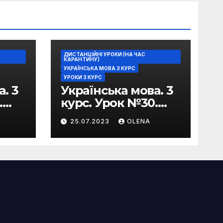
ДИСТАНЦІЙНІ УРОКИ (НА ЧАС
КАРАНТИНУ)
УКРАЇНСЬКА МОВА 3 КУРС
УРОКИ 3 КУРС
. 3
Українська мова. 3
.
курс. Урок №30.
Практична
25.07.2023
OLENA
риторика. Оцінюва
в
льні жанри.
Характеристика