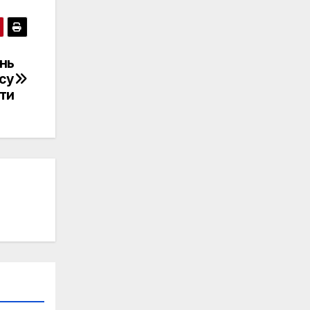
ень
асу
іти