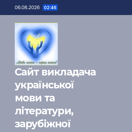
Перейти
06.08.2026
02:46
к
содержимому
Сайт викладача
української
мови та
літератури,
зарубіжної