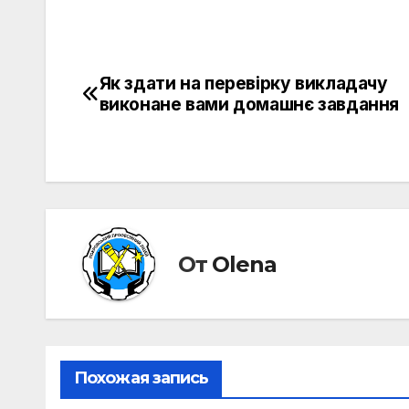
Як здати на перевірку викладачу
Навигация
виконане вами домашнє завдання
по
записям
От
Olena
Похожая запись