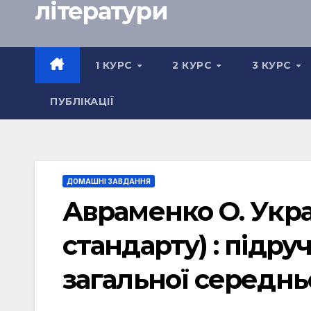
літератури
1 КУРС
2 КУРС
3 КУРС
ПУБЛІКАЦІЇ
ДОМАШНІ ЗАВДАННЯ
Авраменко О. Укра
стандарту) : підру
загальної середньо