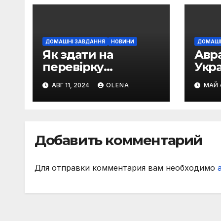
ДОМАШНІ ЗАВДАННЯ
НОВИНИ
ДОМАШН
Як здати на
Авр
перевірку
Укра
викладачу
(рів
АВГ 11, 2024
OLENA
МАЙ 
виконане вами
: пі
домашнє завдання
клас
зага
сере
Добавить комментарий
Для отправки комментария вам необходимо