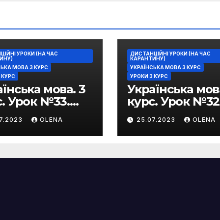
ІЙНІ УРОКИ (НА ЧАС
ДИСТАНЦІЙНІ УРОКИ (НА ЧАС
ИНУ)
КАРАНТИНУ)
ЬКА МОВА 3 КУРС
УКРАЇНСЬКА МОВА 3 КУРС
 КУРС
УРОКИ 3 КУРС
їнська мова. 3
Українська мова
. Урок №33.
курс. Урок №32
ажальні
Стилістичне
07.2023
OLENA
25.07.2023
OLENA
ливості
забарвлення
зеологізмів
фразеологізмі