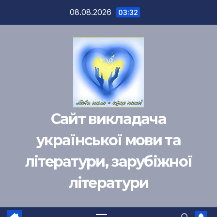
Перейти
08.08.2026
03:32
к
содержимому
Сайт викладача
української мови та
літератури, зарубіжної
літератури