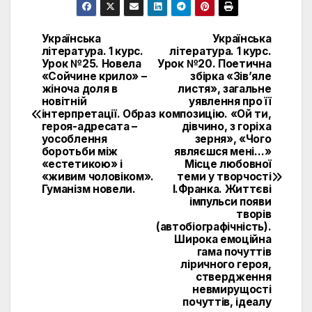
Українська
Українська
Навигация
література. 1 курс.
література. 1 курс.
Урок №25. Новела
Урок №20. Поетична
по
«Сойчине крило» –
збірка «Зів’яле
жіноча доля в
листя», загальне
записям
новітній
уявлення про її
інтерпретації. Образ
композицію. «Ой ти,
героя-адресата –
дівчино, з горіха
уособлення
зерня», «Чого
боротьби між
являєшся мені…»
«естетикою» і
Місце любовної
«живим чоловіком».
теми у творчості
Гуманізм новели.
І.Франка. Життєві
імпульси появи
творів
(автобіографічність).
Широка емоційна
гама почуттів
ліричного героя,
ствердження
невмирущості
почуттів, ідеалу