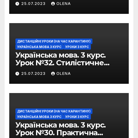
можливості фразеологізмів
25.07.2023
OLENA
ДИСТАНЦІЙНІ УРОКИ (НА ЧАС КАРАНТИНУ)
УКРАЇНСЬКА МОВА 3 КУРС
УРОКИ 3 КУРС
Українська мова. 3 курс.
Урок №32. Стилістичне
забарвлення
25.07.2023
OLENA
фразеологізмів
ДИСТАНЦІЙНІ УРОКИ (НА ЧАС КАРАНТИНУ)
УКРАЇНСЬКА МОВА 3 КУРС
УРОКИ 3 КУРС
Українська мова. 3 курс.
Урок №30. Практична