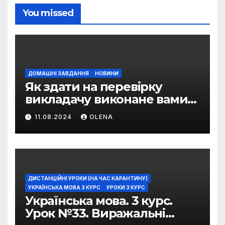
You missed
ДОМАШНІ ЗАВДАННЯ
НОВИНИ
Як здати на перевірку
викладачу виконане вами
домашнє завдання
11.08.2024
OLENA
ДИСТАНЦІЙНІ УРОКИ (НА ЧАС КАРАНТИНУ)
УКРАЇНСЬКА МОВА 3 КУРС
УРОКИ 3 КУРС
Українська мова. 3 курс.
Урок №33. Виражальні