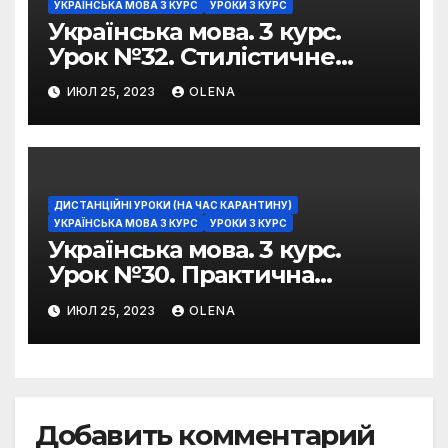
УКРАЇНСЬКА МОВА 3 КУРС
УРОКИ 3 КУРС
Українська мова. 3 курс.
Урок №32. Стилістичне
забарвлення
ИЮЛ 25, 2023
OLENA
фразеологізмів
ДИСТАНЦІЙНІ УРОКИ (НА ЧАС КАРАНТИНУ)
УКРАЇНСЬКА МОВА 3 КУРС
УРОКИ 3 КУРС
Українська мова. 3 курс.
Урок №30. Практична
риторика. Оцінювальні
ИЮЛ 25, 2023
OLENA
жанри. Характеристика
Добавить комментарий