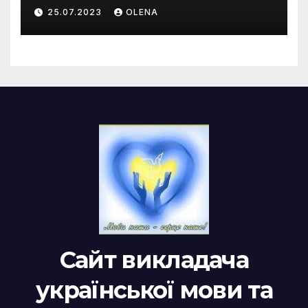
риторика. Оцінювальні
25.07.2023
OLENA
жанри. Характеристика
Сайт викладача
української мови та