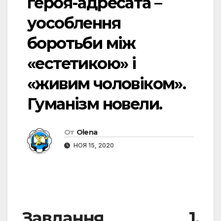
героя-адресата –
уособлення
боротьби між
«естетикою» і
«живим чоловіком».
Гуманізм новели.
От
Olena
НОЯ 15, 2020
Завдання
1.