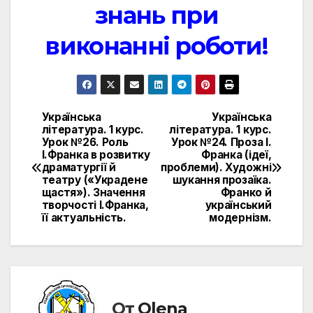
знань при
виконанні роботи!
Українська
Українська
Навигация
література. 1 курс.
література. 1 курс.
Урок №26. Роль
Урок №24. Проза І.
по
І.Франка в розвитку
Франка (ідеї,
драматургії й
проблеми). Художні
записям
театру («Украдене
шукання прозаїка.
щастя»). Значення
Франко й
творчості І.Франка,
український
її актуальність.
модернізм.
От
Olena