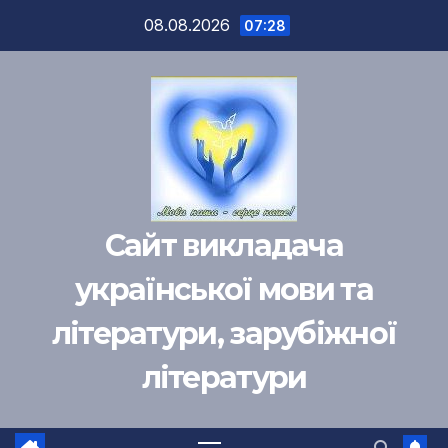
Перейти
08.08.2026
07:28
к
содержимому
Сайт викладача
української мови та
літератури, зарубіжної
літератури