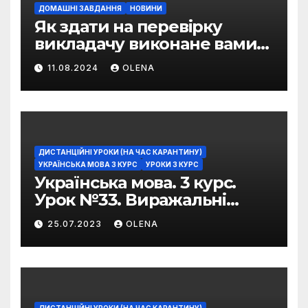
ДОМАШНІ ЗАВДАННЯ
НОВИНИ
Як здати на перевірку
викладачу виконане вами
домашнє завдання
11.08.2024
OLENA
ДИСТАНЦІЙНІ УРОКИ (НА ЧАС КАРАНТИНУ)
УКРАЇНСЬКА МОВА 3 КУРС
УРОКИ 3 КУРС
Українська мова. 3 курс.
Урок №33. Виражальні
можливості фразеологізмів
25.07.2023
OLENA
ДИСТАНЦІЙНІ УРОКИ (НА ЧАС КАРАНТИНУ)