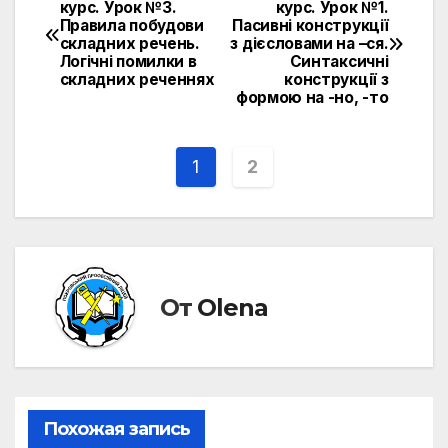
Навигация
курс. Урок №3.
курс. Урок №1.
Правила побудови
Пасивні конструкції
по
складних речень.
з дієсловами на –ся.
Логічні помилки в
Синтаксичні
записям
складних реченнях
конструкції з
формою на -но, -то
1
2
От
Olena
Похожая запись