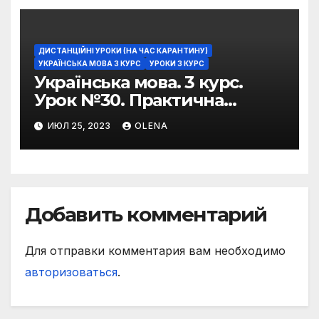
ДИСТАНЦІЙНІ УРОКИ (НА ЧАС КАРАНТИНУ)
УКРАЇНСЬКА МОВА 3 КУРС
УРОКИ 3 КУРС
Українська мова. 3 курс.
Урок №30. Практична
риторика. Оцінювальні
ИЮЛ 25, 2023
OLENA
жанри. Характеристика
Добавить комментарий
Для отправки комментария вам необходимо
авторизоваться
.