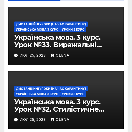
ДИСТАНЦІЙНІ УРОКИ (НА ЧАС КАРАНТИНУ)
УКРАЇНСЬКА МОВА 3 КУРС
УРОКИ 3 КУРС
Українська мова. 3 курс.
Урок №33. Виражальні
можливості фразеологізмів
ИЮЛ 25, 2023
OLENA
ДИСТАНЦІЙНІ УРОКИ (НА ЧАС КАРАНТИНУ)
УКРАЇНСЬКА МОВА 3 КУРС
УРОКИ 3 КУРС
Українська мова. 3 курс.
Урок №32. Стилістичне
забарвлення
ИЮЛ 25, 2023
OLENA
фразеологізмів