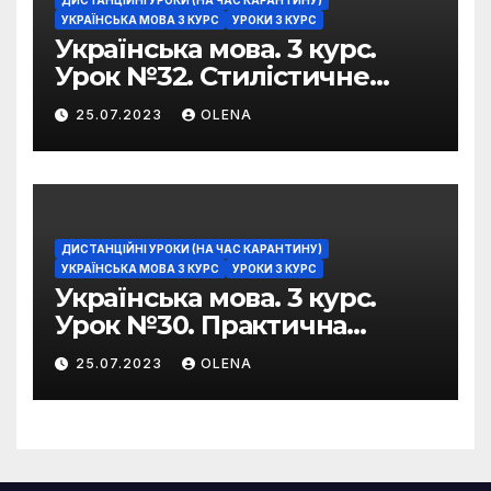
УКРАЇНСЬКА МОВА 3 КУРС
УРОКИ 3 КУРС
Українська мова. 3 курс.
Урок №32. Стилістичне
забарвлення
25.07.2023
OLENA
фразеологізмів
ДИСТАНЦІЙНІ УРОКИ (НА ЧАС КАРАНТИНУ)
УКРАЇНСЬКА МОВА 3 КУРС
УРОКИ 3 КУРС
Українська мова. 3 курс.
Урок №30. Практична
риторика. Оцінювальні
25.07.2023
OLENA
жанри. Характеристика