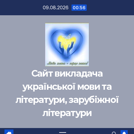
Перейти
09.08.2026
00:56
к
содержимому
Сайт викладача
української мови та
літератури, зарубіжної
літератури