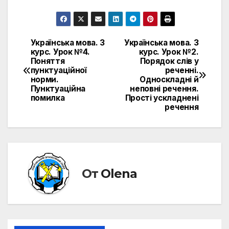
Українська мова. 3
Українська мова. 3
Навигация
курс. Урок №4.
курс. Урок №2.
Поняття
Порядок слів у
по
пунктуаційної
реченні.
норми.
Односкладні й
записям
Пунктуаційна
неповні речення.
помилка
Прості ускладнені
речення
От
Olena