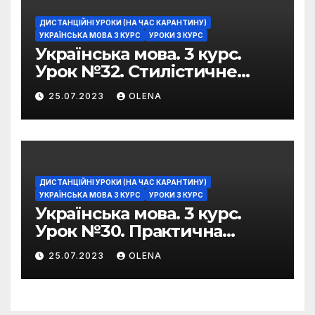
ДИСТАНЦІЙНІ УРОКИ (НА ЧАС КАРАНТИНУ)
УКРАЇНСЬКА МОВА 3 КУРС
УРОКИ 3 КУРС
Українська мова. 3 курс.
Урок №32. Стилістичне
забарвлення
25.07.2023
OLENA
фразеологізмів
ДИСТАНЦІЙНІ УРОКИ (НА ЧАС КАРАНТИНУ)
УКРАЇНСЬКА МОВА 3 КУРС
УРОКИ 3 КУРС
Українська мова. 3 курс.
Урок №30. Практична
риторика. Оцінювальні
25.07.2023
OLENA
жанри. Характеристика