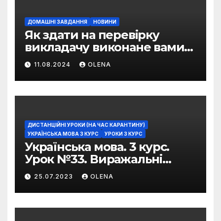
ДОМАШНІ ЗАВДАННЯ
НОВИНИ
Як здати на перевірку
викладачу виконане вами
домашнє завдання
11.08.2024
OLENA
ДИСТАНЦІЙНІ УРОКИ (НА ЧАС КАРАНТИНУ)
УКРАЇНСЬКА МОВА 3 КУРС
УРОКИ 3 КУРС
Українська мова. 3 курс.
Урок №33. Виражальні
можливості фразеологізмів
25.07.2023
OLENA