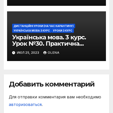
фразеологізмів
ДИСТАНЦІЙНІ УРОКИ (НА ЧАС КАРАНТИНУ)
УКРАЇНСЬКА МОВА 3 КУРС
УРОКИ 3 КУРС
Українська мова. 3 курс.
Урок №30. Практична
риторика. Оцінювальні
ИЮЛ 25, 2023
OLENA
жанри. Характеристика
Добавить комментарий
Для отправки комментария вам необходимо
авторизоваться
.