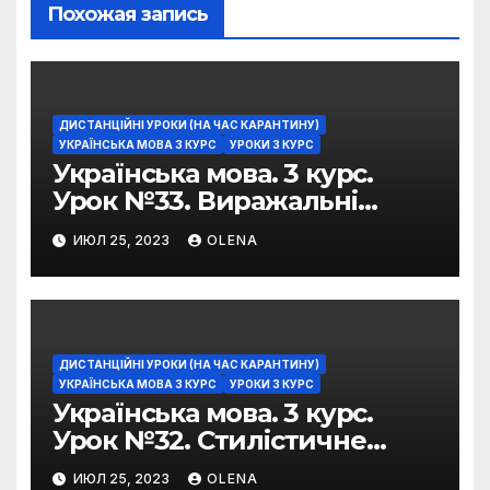
Похожая запись
ДИСТАНЦІЙНІ УРОКИ (НА ЧАС КАРАНТИНУ)
УКРАЇНСЬКА МОВА 3 КУРС
УРОКИ 3 КУРС
Українська мова. 3 курс.
Урок №33. Виражальні
можливості фразеологізмів
ИЮЛ 25, 2023
OLENA
ДИСТАНЦІЙНІ УРОКИ (НА ЧАС КАРАНТИНУ)
УКРАЇНСЬКА МОВА 3 КУРС
УРОКИ 3 КУРС
Українська мова. 3 курс.
Урок №32. Стилістичне
забарвлення
ИЮЛ 25, 2023
OLENA