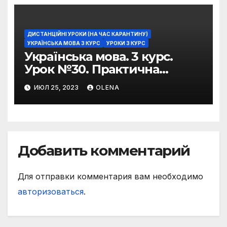
ДИСТАНЦІЙНІ УРОКИ (НА ЧАС КАРАНТИНУ)
УКРАЇНСЬКА МОВА 3 КУРС
УРОКИ 3 КУРС
Українська мова. 3 курс.
Урок №30. Практична
риторика. Оцінювальні
ИЮЛ 25, 2023
OLENA
жанри. Характеристика
Добавить комментарий
Для отправки комментария вам необходимо
авторизоваться
.