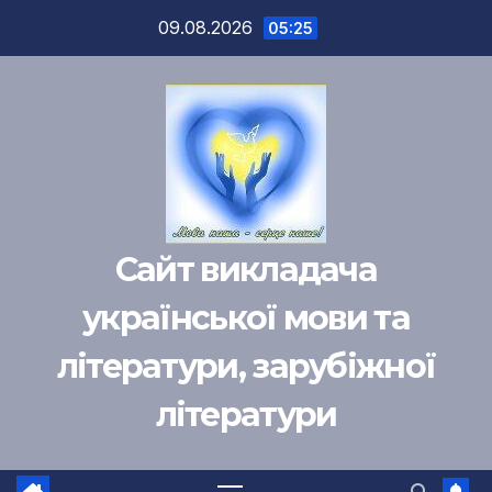
Перейти
09.08.2026
05:25
к
содержимому
Сайт викладача
української мови та
літератури, зарубіжної
літератури