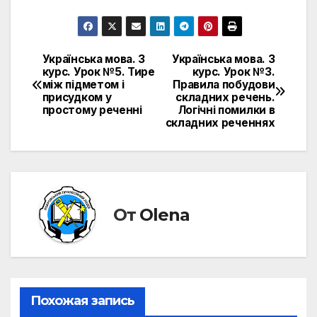
Українська мова. 3
Українська мова. 3
Навигация
курс. Урок №5. Тире
курс. Урок №3.
між підметом і
Правила побудови
по
присудком у
складних речень.
простому реченні
Логічні помилки в
записям
складних реченнях
От
Olena
Похожая запись