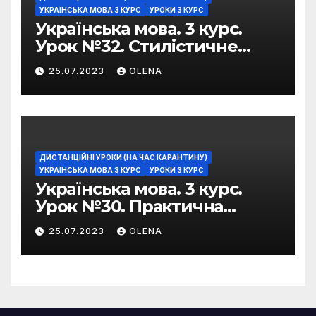
УКРАЇНСЬКА МОВА 3 КУРС
УРОКИ 3 КУРС
Українська мова. 3 курс.
Урок №32. Стилістичне
забарвлення
25.07.2023
OLENA
фразеологізмів
ДИСТАНЦІЙНІ УРОКИ (НА ЧАС КАРАНТИНУ)
УКРАЇНСЬКА МОВА 3 КУРС
УРОКИ 3 КУРС
Українська мова. 3 курс.
Урок №30. Практична
риторика. Оцінювальні
25.07.2023
OLENA
жанри. Характеристика