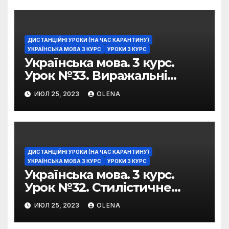
ДИСТАНЦІЙНІ УРОКИ (НА ЧАС КАРАНТИНУ)
УКРАЇНСЬКА МОВА 3 КУРС
УРОКИ 3 КУРС
Українська мова. 3 курс.
Урок №33. Виражальні
можливості фразеологізмів
ИЮЛ 25, 2023
OLENA
ДИСТАНЦІЙНІ УРОКИ (НА ЧАС КАРАНТИНУ)
УКРАЇНСЬКА МОВА 3 КУРС
УРОКИ 3 КУРС
Українська мова. 3 курс.
Урок №32. Стилістичне
забарвлення
ИЮЛ 25, 2023
OLENA
фразеологізмів