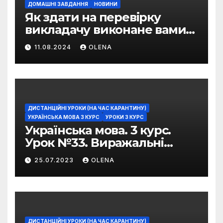
ДОМАШНІ ЗАВДАННЯ
НОВИНИ
Як здати на перевірку
викладачу виконане вами
домашнє завдання
11.08.2024
OLENA
ДИСТАНЦІЙНІ УРОКИ (НА ЧАС КАРАНТИНУ)
УКРАЇНСЬКА МОВА 3 КУРС
УРОКИ 3 КУРС
Українська мова. 3 курс.
Урок №33. Виражальні
можливості фразеологізмів
25.07.2023
OLENA
ДИСТАНЦІЙНІ УРОКИ (НА ЧАС КАРАНТИНУ)