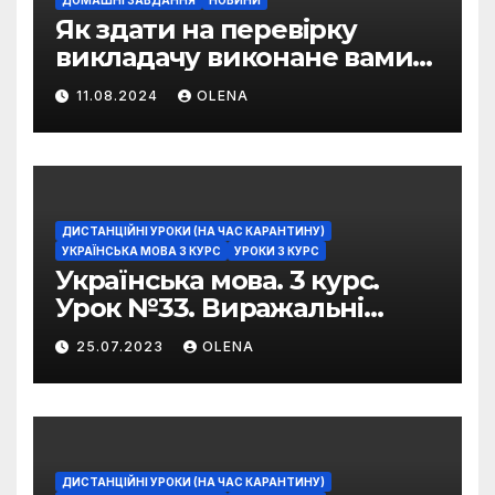
Як здати на перевірку
викладачу виконане вами
домашнє завдання
11.08.2024
OLENA
ДИСТАНЦІЙНІ УРОКИ (НА ЧАС КАРАНТИНУ)
УКРАЇНСЬКА МОВА 3 КУРС
УРОКИ 3 КУРС
Українська мова. 3 курс.
Урок №33. Виражальні
можливості фразеологізмів
25.07.2023
OLENA
ДИСТАНЦІЙНІ УРОКИ (НА ЧАС КАРАНТИНУ)