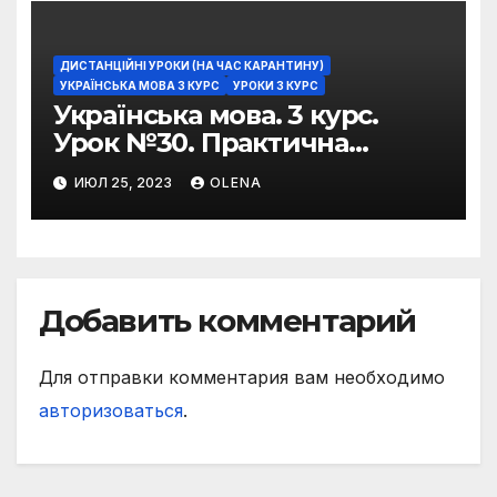
ДИСТАНЦІЙНІ УРОКИ (НА ЧАС КАРАНТИНУ)
УКРАЇНСЬКА МОВА 3 КУРС
УРОКИ 3 КУРС
Українська мова. 3 курс.
Урок №30. Практична
риторика. Оцінювальні
ИЮЛ 25, 2023
OLENA
жанри. Характеристика
Добавить комментарий
Для отправки комментария вам необходимо
авторизоваться
.