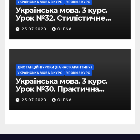
УКРАЇНСЬКА МОВА 3 КУРС
УРОКИ 3 КУРС
Українська мова. 3 курс.
Урок №32. Стилістичне
забарвлення
25.07.2023
OLENA
фразеологізмів
ДИСТАНЦІЙНІ УРОКИ (НА ЧАС КАРАНТИНУ)
УКРАЇНСЬКА МОВА 3 КУРС
УРОКИ 3 КУРС
Українська мова. 3 курс.
Урок №30. Практична
риторика. Оцінювальні
25.07.2023
OLENA
жанри. Характеристика