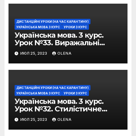
ДИСТАНЦІЙНІ УРОКИ (НА ЧАС КАРАНТИНУ)
УКРАЇНСЬКА МОВА 3 КУРС
УРОКИ 3 КУРС
Українська мова. 3 курс.
Урок №33. Виражальні
можливості фразеологізмів
ИЮЛ 25, 2023
OLENA
ДИСТАНЦІЙНІ УРОКИ (НА ЧАС КАРАНТИНУ)
УКРАЇНСЬКА МОВА 3 КУРС
УРОКИ 3 КУРС
Українська мова. 3 курс.
Урок №32. Стилістичне
забарвлення
ИЮЛ 25, 2023
OLENA
фразеологізмів