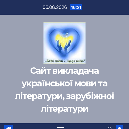
Перейти
06.08.2026
16:21
к
содержимому
Сайт викладача
української мови та
літератури, зарубіжної
літератури