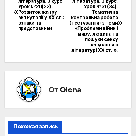
література. 3 курс.
література. 3 курс.
Урок №20(23).
Урок №31 (34).
по
Розвиток жанру
Тематична
антиутопії у XX ст.:
контрольна робота
записям
ознаки та
(тестування) з теми
представники.
«Проблеми війни і
миру, людина та
пошуки сенсу
існування в
літературі ХХ ст. ».
От
Olena
Похожая запись