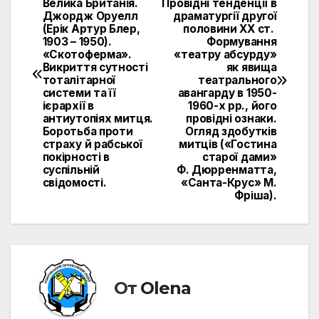
по
Велика Британія.
Провідні тенденції в
Джордж Оруелл
драматургії другої
записям
(Ерік Артур Блер,
половини ХХ ст.
1903 – 1950).
Формування
«Скотоферма».
«театру абсурду»
Викриття сутності
як явища
тоталітарної
театрального
системи та її
авангарду в 1950-
ієрархії в
1960-х рр., його
антиутопіях митця.
провідні ознаки.
Боротьба проти
Огляд здобутків
страху й рабської
митців («Гостина
покірності в
старої дами»
суспільній
Ф. Дюрренматта,
свідомості.
«Санта-Крус» М.
Фріша).
От
Olena