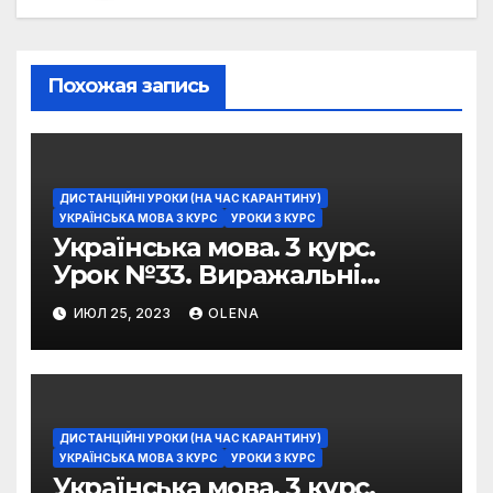
Похожая запись
ДИСТАНЦІЙНІ УРОКИ (НА ЧАС КАРАНТИНУ)
УКРАЇНСЬКА МОВА 3 КУРС
УРОКИ 3 КУРС
Українська мова. 3 курс.
Урок №33. Виражальні
можливості фразеологізмів
ИЮЛ 25, 2023
OLENA
ДИСТАНЦІЙНІ УРОКИ (НА ЧАС КАРАНТИНУ)
УКРАЇНСЬКА МОВА 3 КУРС
УРОКИ 3 КУРС
Українська мова. 3 курс.