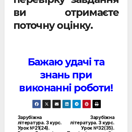
ви отримаєте
поточну оцінку.
Бажаю удачі та
знань при
виконанні роботи!
Зарубіжна
Зарубіжна
Навигация
література. 3 курс.
література. 3 курс.
Урок №21(24).
Урок №32(35).