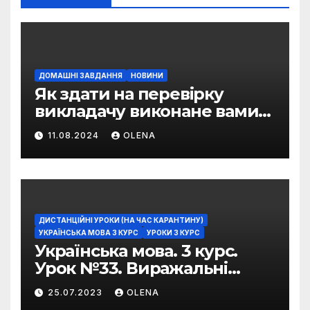
ДОМАШНІ ЗАВДАННЯ
НОВИНИ
Як здати на перевірку
викладачу виконане вами
домашнє завдання
11.08.2024
OLENA
ДИСТАНЦІЙНІ УРОКИ (НА ЧАС КАРАНТИНУ)
УКРАЇНСЬКА МОВА 3 КУРС
УРОКИ 3 КУРС
Українська мова. 3 курс.
Урок №33. Виражальні
можливості фразеологізмів
25.07.2023
OLENA