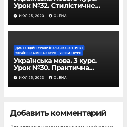
Урок №32. Стилістичне
забарвлення
ИЮЛ 25, 2023
OLENA
фразеологізмів
ДИСТАНЦІЙНІ УРОКИ (НА ЧАС КАРАНТИНУ)
УКРАЇНСЬКА МОВА 3 КУРС
УРОКИ 3 КУРС
Українська мова. 3 курс.
Урок №30. Практична
риторика. Оцінювальні
ИЮЛ 25, 2023
OLENA
жанри. Характеристика
Добавить комментарий