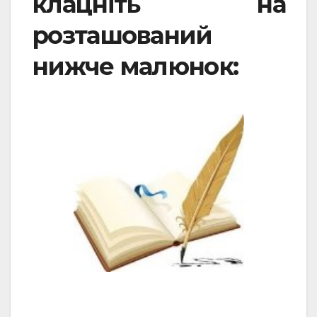
клацніть на
розташований
нижче малюнок: