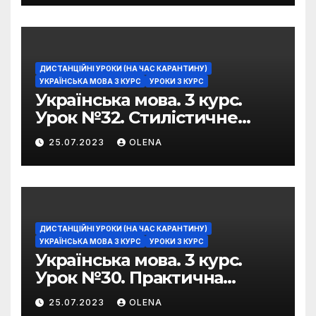
ДИСТАНЦІЙНІ УРОКИ (НА ЧАС КАРАНТИНУ)
УКРАЇНСЬКА МОВА 3 КУРС
УРОКИ 3 КУРС
Українська мова. 3 курс.
Урок №32. Стилістичне
забарвлення
25.07.2023
OLENA
фразеологізмів
ДИСТАНЦІЙНІ УРОКИ (НА ЧАС КАРАНТИНУ)
УКРАЇНСЬКА МОВА 3 КУРС
УРОКИ 3 КУРС
Українська мова. 3 курс.
Урок №30. Практична
риторика. Оцінювальні
25.07.2023
OLENA
жанри. Характеристика