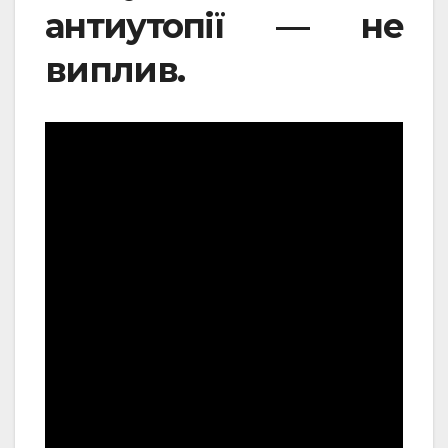
антиутопії — не
виплив.