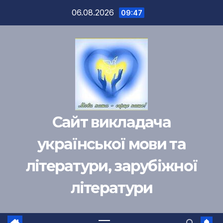
Перейти
06.08.2026
09:47
к
содержимому
Сайт викладача
української мови та
літератури, зарубіжної
літератури