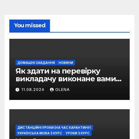
You missed
ДОМАШНІ ЗАВДАННЯ
НОВИНИ
Як здати на перевірку
викладачу виконане вами
домашнє завдання
11.08.2024
OLENA
ДИСТАНЦІЙНІ УРОКИ (НА ЧАС КАРАНТИНУ)
УКРАЇНСЬКА МОВА 3 КУРС
УРОКИ 3 КУРС