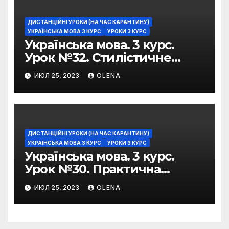
ДИСТАНЦІЙНІ УРОКИ (НА ЧАС КАРАНТИНУ)
УКРАЇНСЬКА МОВА 3 КУРС
УРОКИ 3 КУРС
Українська мова. 3 курс.
Урок №32. Стилістичне
забарвлення
ИЮЛ 25, 2023
OLENA
фразеологізмів
ДИСТАНЦІЙНІ УРОКИ (НА ЧАС КАРАНТИНУ)
УКРАЇНСЬКА МОВА 3 КУРС
УРОКИ 3 КУРС
Українська мова. 3 курс.
Урок №30. Практична
риторика. Оцінювальні
ИЮЛ 25, 2023
OLENA
жанри. Характеристика