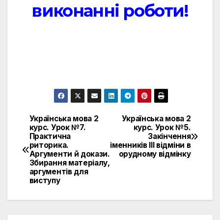
виконанні роботи!
.
Українська мова 2
Українська мова 2
Навигация
курс. Урок №7.
курс. Урок №5.
Практична
Закінчення
по
риторика.
іменників ІІІ відміни в
Аргументи й докази.
орудному відмінку
записям
Збирання матеріалу,
аргументів для
виступу