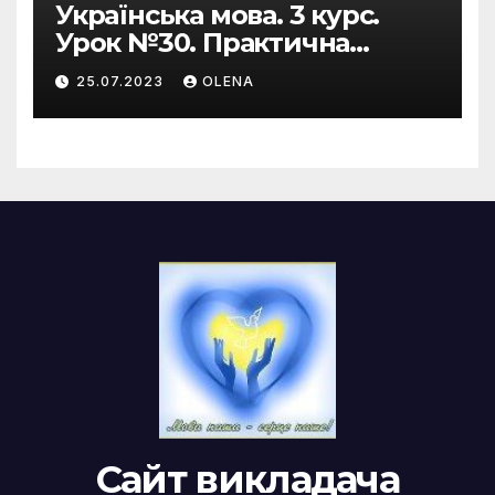
Українська мова. 3 курс.
Урок №30. Практична
риторика. Оцінювальні
25.07.2023
OLENA
жанри. Характеристика
Сайт викладача