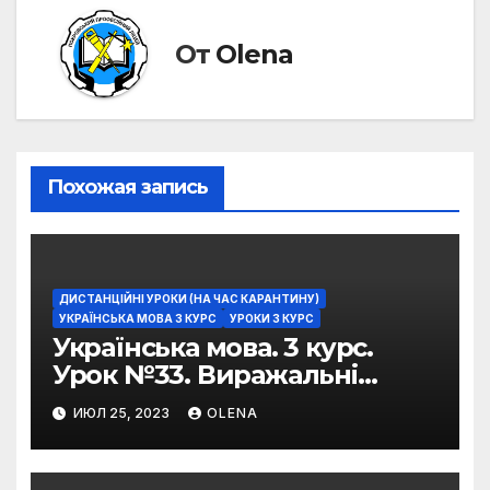
От
Olena
Похожая запись
ДИСТАНЦІЙНІ УРОКИ (НА ЧАС КАРАНТИНУ)
УКРАЇНСЬКА МОВА 3 КУРС
УРОКИ 3 КУРС
Українська мова. 3 курс.
Урок №33. Виражальні
можливості фразеологізмів
ИЮЛ 25, 2023
OLENA