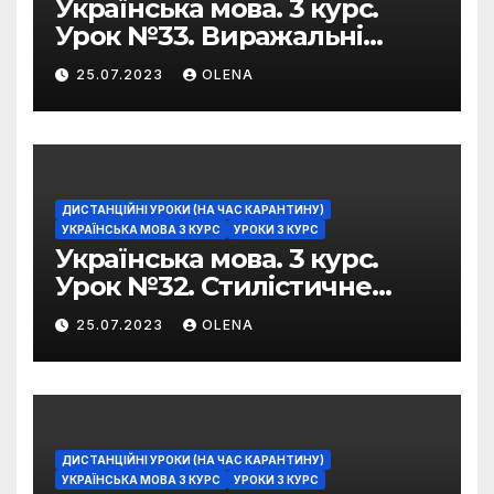
Українська мова. 3 курс.
Урок №33. Виражальні
можливості фразеологізмів
25.07.2023
OLENA
ДИСТАНЦІЙНІ УРОКИ (НА ЧАС КАРАНТИНУ)
УКРАЇНСЬКА МОВА 3 КУРС
УРОКИ 3 КУРС
Українська мова. 3 курс.
Урок №32. Стилістичне
забарвлення
25.07.2023
OLENA
фразеологізмів
ДИСТАНЦІЙНІ УРОКИ (НА ЧАС КАРАНТИНУ)
УКРАЇНСЬКА МОВА 3 КУРС
УРОКИ 3 КУРС